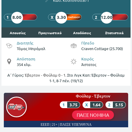
Κωδ. Κουπονιού:
871
8.00
3.30
12.00
1
X
2
Απουσίες
Προγνωστικό
Αποδόσεις
Στατιστικά
Διαιτητής
Γήπεδο
Τόμας Μπράμαλ
Craven Cottage (25.700)
Απόσταση
Καιρός
354 χλμ.
Άστατος
Α΄ Γύρος:
Έβερτον - Φούλαμ 0 - 1.
Στο Λιγκ Καπ: Έβερτον – Φούλαμ
1-1, 8-7 πέν. (19/12)
Φούλαμ - Έβερτον
1
3.75
X
1.64
2
5.15
ΠΑΙΞΕ ΝΟΜΙΜΑ
ΕΕΕΠ | 21+ | ΠΑΙΞΕ ΥΠΕΥΘΥΝΑ