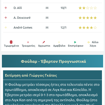
☆☆☆☆☆
★★★★★
D. Alli
Μ
10/1
☆☆☆☆☆
★★★★★
A. Doucouré
Μ
☆☆☆☆☆
★★★★★
André Gomes
Μ
12/1
Άλλοι
Tιμωρημένοι
Τραυματίες
Άρρωστοι
Αμφίβολοι
Επιστρέφουν
λόγοι
Φούλαμ - Έβερτον
Προγνωστικά
Εκτίμηση από
Γιώργος Γκάτος
Η Φούλαμ μετράει τέσσερις ήττες στα τελευταία πέντε στο
πρωτάθλημα, αποκλεισμό σε Λιγκ Καπ και Κύπελλο. Η
Έβερτον μετράει σερί 0-1-3 στο πρωτάθλημα, αποκλεισμό
στο Λιγκ Καπ από τη σημερινή της αντίπαλο, Φούλαμ (στα
πέναλτι) και αποκλεισμό στο Κύπελλο με γκολ στο 90+6'