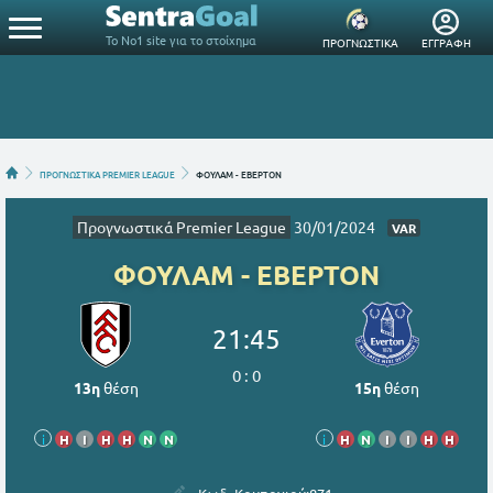
Το Νο1 site για το στοίχημα
ΠΡΟΓΝΩΣΤΙΚΑ
ΕΓΓΡΑΦΗ
ΠΡΟΓΝΩΣΤΙΚΑ PREMIER LEAGUE
ΦΟΥΛΑΜ - ΕΒΕΡΤΟΝ
Προγνωστικά Premier League
30/01/2024
VAR
ΦΟΥΛΑΜ - ΕΒΕΡΤΟΝ
21:45
0
:
0
13η
θέση
15η
θέση
i
Η
Ι
Η
Η
Ν
Ν
i
Η
Ν
Ι
Ι
Η
Η