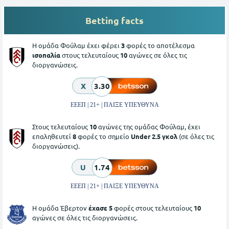
Betting facts
Η ομάδα Φούλαμ έχει φέρει
3
φορές το αποτέλεσμα
ισοπαλία
στους τελευταίους
10
αγώνες σε όλες τις
διοργανώσεις.
X
3.30
ΕΕΕΠ | 21+ | ΠΑΙΞΕ ΥΠΕΥΘΥΝΑ
Στους τελευταίους
10
αγώνες της ομάδας Φούλαμ, έχει
επαληθευτεί
8
φορές το σημείο
Under 2.5 γκολ
(σε όλες τις
διοργανώσεις).
U
1.74
ΕΕΕΠ | 21+ | ΠΑΙΞΕ ΥΠΕΥΘΥΝΑ
Η ομάδα Έβερτον
έχασε 5
φορές στους τελευταίους
10
αγώνες σε όλες τις διοργανώσεις.