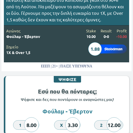
από τη Λούτον. Να μαζέψουν τα ασυμμάζευτα θέλουν και
οι δύο. Γέρνουμε προς την διπλή ευκαιρία του 1Χ, με Over
1,5 καθώς δεν έχουν και τις καλύτερες άμυνες.
Αγώνας
Stake
Result
Profit
Φούλαμ - Έβερτον
10.00
0-0
-10.00
Σημείο
1.88
1Χ & Over 1,5
ΕΕΕΠ | 21+ | ΠΑΙΞΕ ΥΠΕΥΘΥΝΑ
ΨΗΦΙΣΕ
Εσύ που θα πόνταρες;
Ψήφισε και δες που ποντάρουν οι αναγνώστες μας!
Φούλαμ - Έβερτον
8.00
3.30
12.00
1
X
2