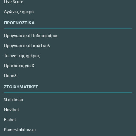
Live Score
Αγώνες Σήμερα
ΠΡΟΓΝΩΣΤΙΚΑ
Προγνωστικά Ποδοσφαίρου
Προγνωστικά Γκολ Γκολ
Τα over της ημέρας
Προτάσεις για Χ
Παρολί
ΣΤΟΙΧΗΜΑΤΙΚΕΣ
Stoiximan
Novibet
Elabet
Pamestoixima.gr