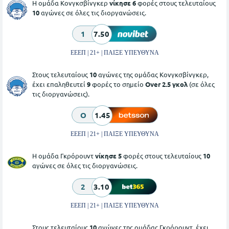
Η ομάδα Κονγκσβίνγκερ
νίκησε 6
φορές στους τελευταίους
10
αγώνες σε όλες τις διοργανώσεις.
1
7.50
ΕΕΕΠ | 21+ | ΠΑΙΞΕ ΥΠΕΥΘΥΝΑ
Στους τελευταίους
10
αγώνες της ομάδας Κονγκσβίνγκερ,
έχει επαληθευτεί
9
φορές το σημείο
Over 2.5 γκολ
(σε όλες
τις διοργανώσεις).
O
1.45
ΕΕΕΠ | 21+ | ΠΑΙΞΕ ΥΠΕΥΘΥΝΑ
Η ομάδα Γκρόρουντ
νίκησε 5
φορές στους τελευταίους
10
αγώνες σε όλες τις διοργανώσεις.
2
3.10
ΕΕΕΠ | 21+ | ΠΑΙΞΕ ΥΠΕΥΘΥΝΑ
Στους τελευταίους
10
αγώνες της ομάδας Γκρόρουντ, έχει