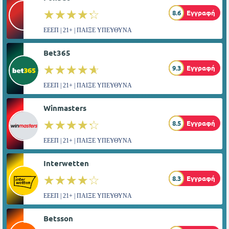
☆☆☆☆☆
★★★★★
8.6
Εγγραφή
ΕΕΕΠ | 21+ | ΠΑΙΞΕ ΥΠΕΥΘΥΝΑ
Bet365
☆☆☆☆☆
★★★★★
9.3
Εγγραφή
ΕΕΕΠ | 21+ | ΠΑΙΞΕ ΥΠΕΥΘΥΝΑ
Winmasters
☆☆☆☆☆
★★★★★
8.5
Εγγραφή
ΕΕΕΠ | 21+ | ΠΑΙΞΕ ΥΠΕΥΘΥΝΑ
Interwetten
☆☆☆☆☆
★★★★★
8.3
Εγγραφή
ΕΕΕΠ | 21+ | ΠΑΙΞΕ ΥΠΕΥΘΥΝΑ
Betsson