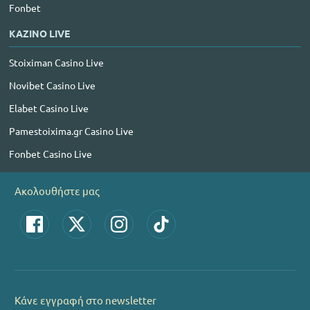
Fonbet
ΚΑΖΙΝΟ LIVE
Stoiximan Casino Live
Novibet Casino Live
Elabet Casino Live
Pamestoixima.gr Casino Live
Fonbet Casino Live
Ακολουθήστε μας
Κάνε εγγραφή στο newsletter