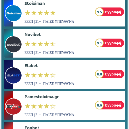
Stoiximan
☆☆☆☆☆
★★★★★
9.5
Εγγραφή
ΕΕΕΠ | 21+ | ΠΑΙΞΕ ΥΠΕΥΘΥΝΑ
Novibet
☆☆☆☆☆
★★★★★
9.1
Εγγραφή
ΕΕΕΠ | 21+ | ΠΑΙΞΕ ΥΠΕΥΘΥΝΑ
Elabet
☆☆☆☆☆
★★★★★
8.8
Εγγραφή
ΕΕΕΠ | 21+ | ΠΑΙΞΕ ΥΠΕΥΘΥΝΑ
Pamestoixima.gr
☆☆☆☆☆
★★★★★
8.6
Εγγραφή
ΕΕΕΠ | 21+ | ΠΑΙΞΕ ΥΠΕΥΘΥΝΑ
Fonbet