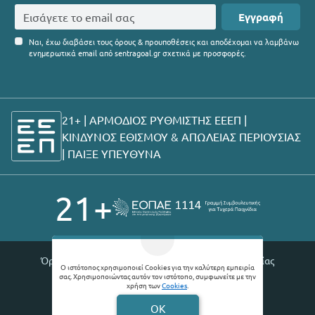
Εγγραφή
Ναι, έχω διαβάσει τους όρους & προυποθέσεις και αποδέχομαι να λαμβάνω
ενημερωτικά email από sentragoal.gr σχετικά με προσφορές.
21+ | ΑΡΜΟΔΙΟΣ ΡΥΘΜΙΣΤΗΣ ΕΕΕΠ |
ΚΙΝΔΥΝΟΣ ΕΘΙΣΜΟΥ & ΑΠΩΛΕΙΑΣ ΠΕΡΙΟΥΣΙΑΣ
|
ΠΑΙΞΕ ΥΠΕΥΘΥΝΑ
21+
Όροι χρήσης |
Πολιτική απορρήτου |
Θέσεις εργασίας
Ο ιστότοπος χρησιμοποιεί Cookies για την καλύτερη εμπειρία
σας. Χρησιμοποιώντας αυτόν τον ιστότοπο, συμφωνείτε με την
© 2026 Sentragoal
χρήση των
Cookies
.
Developed by
Digital Winners
OK