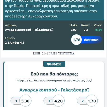
οφ του Γιουρόπα Λιγκ, μεσοβδόμαδα ακολουθεί η ρεβάνς
στην Τσεχία. Ποιοτικότερη η πρωταθλήτρια, μπορεί να
αρκεστεί σε... επαγγελματική επικράτηση απέναντι στην
υποδεέστερη Ανκαραγκουτσού.
Αγώνας
Stake
Result
Profit
Ανκαραγκουτσού - Γαλατάσαραϊ
8.00
0-3
+6.24
Σημείο
1.78
2 & Under 4,5
ΕΕΕΠ | 21+ | ΠΑΙΞΕ ΥΠΕΥΘΥΝΑ
ΨΗΦΙΣΕ
Εσύ που θα πόνταρες;
Ψήφισε και δες που ποντάρουν οι αναγνώστες μας!
Ανκαραγκουτσού - Γαλατάσαραϊ
5.30
4.20
1.70
1
X
2