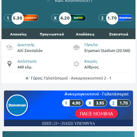
Κωδ. Κουπονιού:
571
5.30
4.20
1.70
1
X
2
Απουσίες
Προγνωστικό
Αποδόσεις
Στατιστικά
Διαιτητής
Γήπεδο
Αλί Σανσαλάν
Eryaman Stadium (20.560)
Απόσταση
Καιρός
449 χλμ.
Αίθριος
Α΄ Γύρος:
Γαλατάσαραϊ - Ανκαραγκουτσού 2 - 1
Ανκαραγκουτσού - Γαλατάσαραϊ
1
4.90
X
3.95
2
1.70
ΠΑΙΞΕ ΝΟΜΙΜΑ
ΕΕΕΠ | 21+ | ΠΑΙΞΕ ΥΠΕΥΘΥΝΑ