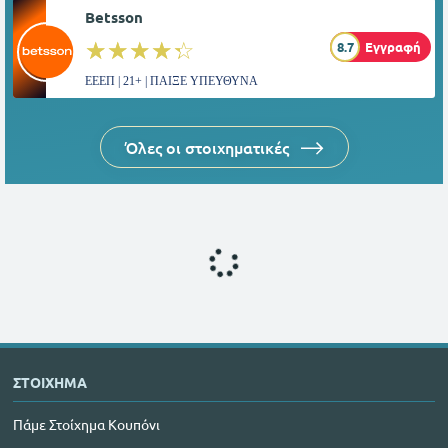
Betsson
☆☆☆☆☆
★★★★★
8.7
Εγγραφή
ΕΕΕΠ | 21+ | ΠΑΙΞΕ ΥΠΕΥΘΥΝΑ
Όλες οι στοιχηματικές
ΣΤΟΙΧΗΜΑ
Πάμε Στοίχημα Κουπόνι