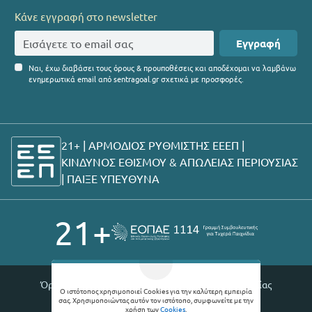
Κάνε εγγραφή στο newsletter
Εγγραφή
Ναι, έχω διαβάσει τους όρους & προυποθέσεις και αποδέχομαι να λαμβάνω
ενημερωτικά email από sentragoal.gr σχετικά με προσφορές.
21+ | ΑΡΜΟΔΙΟΣ ΡΥΘΜΙΣΤΗΣ ΕΕΕΠ |
ΚΙΝΔΥΝΟΣ ΕΘΙΣΜΟΥ & ΑΠΩΛΕΙΑΣ ΠΕΡΙΟΥΣΙΑΣ
|
ΠΑΙΞΕ ΥΠΕΥΘΥΝΑ
21+
Όροι χρήσης |
Πολιτική απορρήτου |
Θέσεις εργασίας
Ο ιστότοπος χρησιμοποιεί Cookies για την καλύτερη εμπειρία
σας. Χρησιμοποιώντας αυτόν τον ιστότοπο, συμφωνείτε με την
© 2026 Sentragoal
χρήση των
Cookies
.