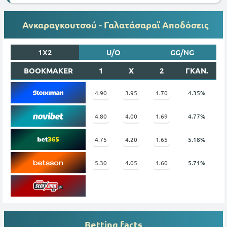
Ανκαραγκουτσού - Γαλατάσαραϊ Αποδόσεις
1X2
U/O
GG/NG
BOOKMAKER
1
X
2
ΓΚΑΝ.
4.90
3.95
1.70
4.35%
4.80
4.00
1.69
4.77%
4.75
4.20
1.65
5.18%
5.30
4.05
1.60
5.71%
Betting facts