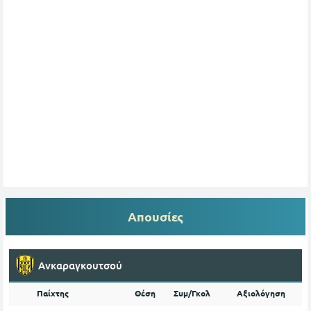
Απουσίες
Ανκαραγκουτσού
Παίχτης
Θέση
Συμ/Γκολ
Αξιολόγηση