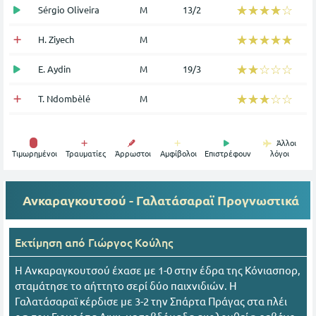
☆☆☆☆☆
★★★★★
Sérgio Oliveira
Μ
13/2
☆☆☆☆☆
★★★★★
H. Ziyech
Μ
☆☆☆☆☆
★★★★★
E. Aydin
Μ
19/3
☆☆☆☆☆
★★★★★
T. Ndombèlé
Μ
Άλλοι
Tιμωρημένοι
Τραυματίες
Άρρωστοι
Αμφίβολοι
Επιστρέφουν
λόγοι
Ανκαραγκουτσού - Γαλατάσαραϊ
Προγνωστικά
Εκτίμηση από
Γιώργος Κούλης
Η Ανκαραγκουτσού έχασε με 1-0 στην έδρα της Κόνιασπορ,
σταμάτησε το αήττητο σερί δύο παιχνιδιών. Η
Γαλατάσαραϊ κέρδισε με 3-2 την Σπάρτα Πράγας στα πλέι