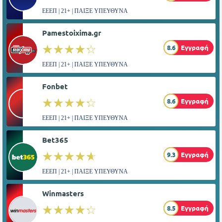
ΕΕΕΠ | 21+ | ΠΑΙΞΕ ΥΠΕΥΘΥΝΑ
Pamestoixima.gr
☆☆☆☆☆
★★★★★
8.6
Εγγραφή
ΕΕΕΠ | 21+ | ΠΑΙΞΕ ΥΠΕΥΘΥΝΑ
Fonbet
☆☆☆☆☆
★★★★★
8.6
Εγγραφή
ΕΕΕΠ | 21+ | ΠΑΙΞΕ ΥΠΕΥΘΥΝΑ
Bet365
☆☆☆☆☆
★★★★★
9.3
Εγγραφή
ΕΕΕΠ | 21+ | ΠΑΙΞΕ ΥΠΕΥΘΥΝΑ
Winmasters
☆☆☆☆☆
★★★★★
8.5
Εγγραφή