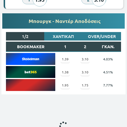
Μπουργκ - Ναντέρ Αποδόσεις
1/2
ΧΑΝΤΙΚΑΠ
OVER/UNDER
BOOKMAKER
1
2
ΓΚΑΝ.
1.39
3.10
4.03%
1.38
3.10
4.51%
1.95
1.75
7.77%