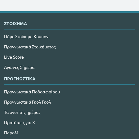
ΣΤΟΙΧΗΜΑ
Πάμε Στοίχημα Κουπόνι
Προγνωστικά Στοιχήματος
Live Score
Αγώνες Σήμερα
ΠΡΟΓΝΩΣΤΙΚΑ
Προγνωστικά Ποδοσφαίρου
Προγνωστικά Γκολ Γκολ
Τα over της ημέρας
Προτάσεις για Χ
Παρολί