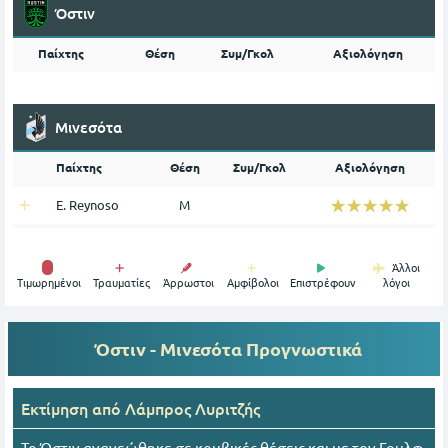
Όστιν
Παίχτης
Θέση
Συμ/Γκολ
Αξιολόγηση
Μινεσότα
Παίχτης
Θέση
Συμ/Γκολ
Αξιολόγηση
☆☆☆☆☆
★★★★★
E. Reynoso
Μ
Άλλοι
Tιμωρημένοι
Τραυματίες
Άρρωστοι
Αμφίβολοι
Επιστρέφουν
λόγοι
Όστιν - Μινεσότα
Προγνωστικά
Εκτίμηση από
Λάμπρος Λυριτζής
Το Όστιν ανανεώθηκε σε κομβικές θέσεις και με τον Γουλφ