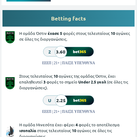
Betting facts
Η ομάδα Όστιν
έχασε 5
φορές στους τελευταίους
10
αγώνες
σε όλες τις διοργανώσεις.
2
3.60
ΕΕΕΠ | 21+ | ΠΑΙΞΕ ΥΠΕΥΘΥΝΑ
Στους τελευταίους
10
αγώνες της ομάδας Όστιν, έχει
επαληθευτεί
3
φορές το σημείο
Under 2.5 γκολ
(σε όλες τις
διοργανώσεις).
U
2.25
ΕΕΕΠ | 21+ | ΠΑΙΞΕ ΥΠΕΥΘΥΝΑ
Η ομάδα Μινεσότα έχει φέρει
4
φορές το αποτέλεσμα
ισοπαλία
στους τελευταίους
10
αγώνες σε όλες τις
διοργανώσεις.