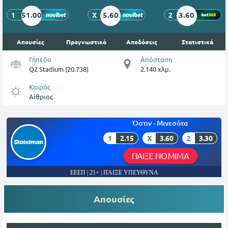
51.00
5.60
3.60
1
X
2
Απουσίες
Προγνωστικό
Αποδόσεις
Στατιστικά
Γήπεδο
Απόσταση
Q2 Stadium (20.738)
2.140 χλμ.
Καιρός
Αίθριος
Όστιν - Μινεσότα
1
2.15
X
3.60
2
3.30
ΠΑΙΞΕ ΝΟΜΙΜΑ
ΕΕΕΠ | 21+ | ΠΑΙΞΕ ΥΠΕΥΘΥΝΑ
Απουσίες