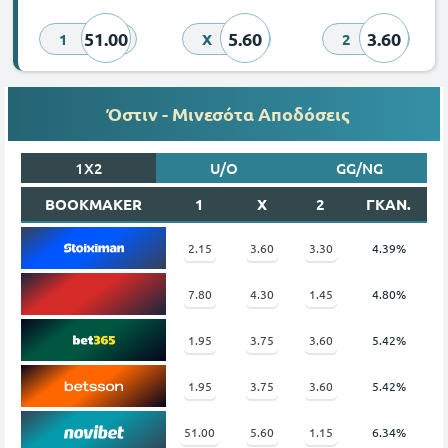
51.00
5.60
3.60
1
X
2
Όστιν - Μινεσότα Αποδόσεις
1X2
U/O
GG/NG
BOOKMAKER
1
X
2
ΓΚΑΝ.
2.15
3.60
3.30
4.39%
7.80
4.30
1.45
4.80%
1.95
3.75
3.60
5.42%
1.95
3.75
3.60
5.42%
51.00
5.60
1.15
6.34%