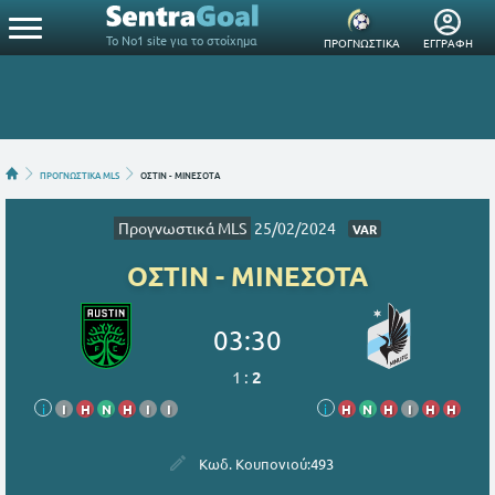
Το Νο1 site για το στοίχημα
ΠΡΟΓΝΩΣΤΙΚΑ
ΕΓΓΡΑΦΗ
ΠΡΟΓΝΩΣΤΙΚΑ MLS
ΟΣΤΙΝ - ΜΙΝΕΣΟΤΑ
Προγνωστικά MLS
25/02/2024
VAR
ΟΣΤΙΝ - ΜΙΝΕΣΟΤΑ
03:30
1
:
2
i
Ι
Η
Ν
Η
Ι
Ι
i
Η
Ν
Η
Ι
Η
Η
Κωδ. Κουπονιού:
493