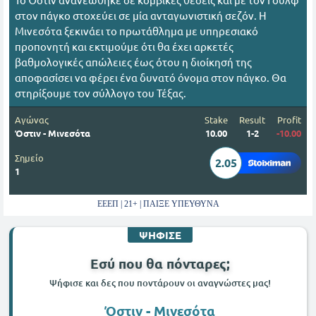
στον πάγκο στοχεύει σε μία ανταγωνιστική σεζόν. Η
Μινεσότα ξεκινάει το πρωτάθλημα με υπηρεσιακό
προπονητή και εκτιμούμε ότι θα έχει αρκετές
βαθμολογικές απώλειες έως ότου η διοίκησή της
αποφασίσει να φέρει ένα δυνατό όνομα στον πάγκο. Θα
στηρίξουμε τον σύλλογο του Τέξας.
Αγώνας
Stake
Result
Profit
Όστιν - Μινεσότα
10.00
1-2
-10.00
Σημείο
2.05
1
ΕΕΕΠ | 21+ | ΠΑΙΞΕ ΥΠΕΥΘΥΝΑ
ΨΗΦΙΣΕ
Εσύ που θα πόνταρες;
Ψήφισε και δες που ποντάρουν οι αναγνώστες μας!
Όστιν - Μινεσότα