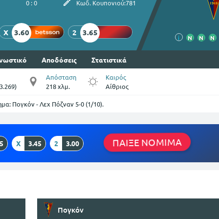
0
:
0
Κωδ. Κουπονιού:
781
X
3.60
2
3.65
i
Ν
Ν
Ν
νωστικό
Αποδόσεις
Στατιστικά
Απόσταση
Καιρός
3.269)
218 χλμ.
Αίθριος
α: Πογκόν - Λεχ Πόζναν 5-0 (1/10).
ΠΑΙΞΕ ΝΟΜΙΜΑ
5
X
3.45
2
3.00
Πογκόν