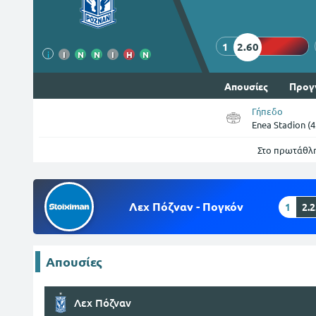
1
2.60
i
Ι
Ν
Ν
Ι
Η
Ν
Απουσίες
Προγ
Γήπεδο
Enea Stadion (4
Στο πρωτάθλημ
Λεχ Πόζναν - Πογκόν
1
2.2
Απουσίες
Λεχ Πόζναν