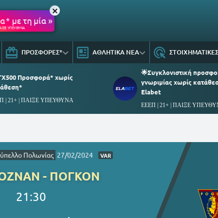
* με τη μία »
 ΠΑΙΞΕ ΥΠΕΥΘΥΝΑ
ΠΡΟΣΦΟΡΕΣ*
ΑΘΛΗΤΙΚΑ ΝΕΑ
ΣΤΟΙΧΗΜΑΤΙΚΕ
🌟Συγκλονιστική προσφ
X500 Προσφορά* χωρίς
γνωριμίας χωρίς κατάθε
τάθεση*
Elabet
Π | 21+ | ΠΑΙΞΕ ΥΠΕΥΘΥΝΑ
ΕΕΕΠ | 21+ | ΠΑΙΞΕ ΥΠΕΥΘ
ύπελλο Πολωνίας
27/02/2024
VAR
ΟΖΝΑΝ - ΠΟΓΚΟΝ
21:30