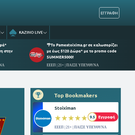
ΕΓΓΡΑΦΗ
Σ
ΚΑΖΙΝΟ LIVE
ορά*
🌴To Pamestoixima.gr σε καλωσορίζει
ση στην
με έως 5120 Δώρα* με το promo code
SUMMER5000!
ΥΝΑ
ΕΕΕΠ | 21+ | ΠΑΙΞΕ ΥΠΕΥΘΥΝΑ
Top Bookmakers
Stoiximan
☆☆☆☆☆
★★★★★
9.5
Εγγραφή
ΕΕΕΠ | 21+ | ΠΑΙΞΕ ΥΠΕΥΘΥΝΑ