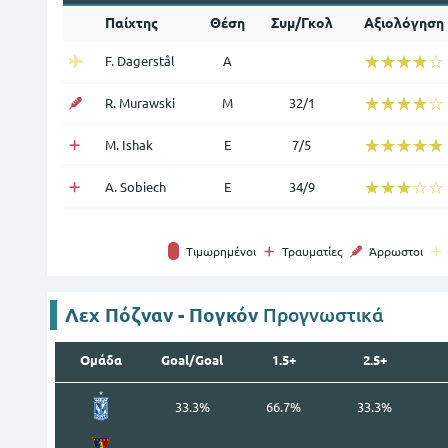
Παίχτης
Θέση
Συμ/Γκολ
Αξιολόγηση
☆☆☆☆☆
★★★★★
F. Dagerstål
Α
☆☆☆☆☆
★★★★★
R. Murawski
Μ
32/1
☆☆☆☆☆
★★★★★
M. Ishak
Ε
7/5
☆☆☆☆☆
★★★★★
A. Sobiech
Ε
34/9
Tιμωρημένοι
Τραυματίες
Άρρωστοι
Λεχ Πόζναν - Πογκόν
Προγνωστικά
Ομάδα
Goal/Goal
1.5+
2.5+
33.3%
66.7%
33.3%