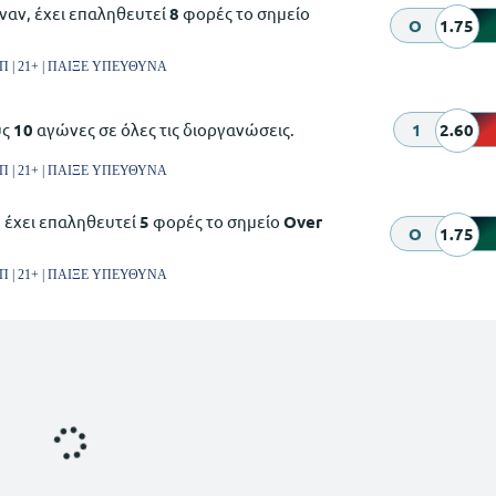
ναν, έχει επαληθευτεί
8
φορές το σημείο
O
1.75
Π | 21+ | ΠΑΙΞΕ ΥΠΕΥΘΥΝΑ
υς
10
αγώνες σε όλες τις διοργανώσεις.
1
2.60
Π | 21+ | ΠΑΙΞΕ ΥΠΕΥΘΥΝΑ
 έχει επαληθευτεί
5
φορές το σημείο
Over
O
1.75
Π | 21+ | ΠΑΙΞΕ ΥΠΕΥΘΥΝΑ