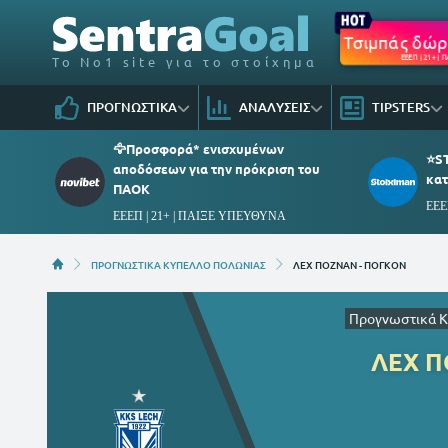
Τσιμπάς δώρα
ΕΕΕΠ | 21+ |
Το Νο1 site για το στοίχημα
ΠΡΟΓΝΩΣΤΙΚΑ
ΑΝΑΛΥΣΕΙΣ
TIPSTERS
🦅Προσφορά* ενισχυμένων
⭐ST
αποδόσεων για την πρόκριση του
κα
ΠΑΟΚ
ΕΕΕ
ΕΕΕΠ | 21+ | ΠΑΙΞΕ ΥΠΕΥΘΥΝΑ
ΠΡΟΓΝΩΣΤΙΚΑ ΚΥΠΕΛΛΟ ΠΟΛΩΝΙΑΣ
ΛΕΧ ΠΟΖΝΑΝ - ΠΟΓΚΟΝ
Προγνωστικά Κ
ΛΕΧ Π