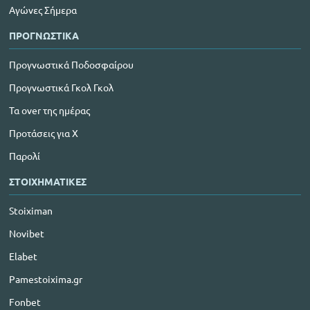
Αγώνες Σήμερα
ΠΡΟΓΝΩΣΤΙΚΑ
Προγνωστικά Ποδοσφαίρου
Προγνωστικά Γκολ Γκολ
Τα over της ημέρας
Προτάσεις για Χ
Παρολί
ΣΤΟΙΧΗΜΑΤΙΚΕΣ
Stoiximan
Novibet
Elabet
Pamestoixima.gr
Fonbet