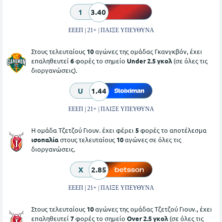
1
3.40
ΕΕΕΠ | 21+ | ΠΑΙΞΕ ΥΠΕΥΘΥΝΑ
Στους τελευταίους
10
αγώνες της ομάδας Γκανγκβόν, έχει
επαληθευτεί
6
φορές το σημείο
Under 2.5 γκολ
(σε όλες τις
διοργανώσεις).
U
1.44
ΕΕΕΠ | 21+ | ΠΑΙΞΕ ΥΠΕΥΘΥΝΑ
Η ομάδα Τζετζού Γιουν. έχει φέρει
5
φορές το αποτέλεσμα
ισοπαλία
στους τελευταίους
10
αγώνες σε όλες τις
διοργανώσεις.
X
2.85
ΕΕΕΠ | 21+ | ΠΑΙΞΕ ΥΠΕΥΘΥΝΑ
Στους τελευταίους
10
αγώνες της ομάδας Τζετζού Γιουν., έχει
επαληθευτεί
7
φορές το σημείο
Over 2.5 γκολ
(σε όλες τις