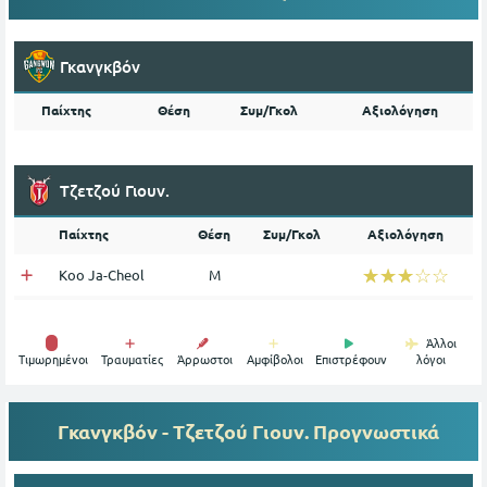
Γκανγκβόν
Παίχτης
Θέση
Συμ/Γκολ
Αξιολόγηση
Τζετζού Γιουν.
Παίχτης
Θέση
Συμ/Γκολ
Αξιολόγηση
☆☆☆☆☆
★★★★★
Koo Ja-Cheol
Μ
Άλλοι
Tιμωρημένοι
Τραυματίες
Άρρωστοι
Αμφίβολοι
Επιστρέφουν
λόγοι
Γκανγκβόν - Τζετζού Γιουν.
Προγνωστικά