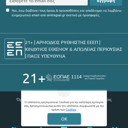
Εγγραφή
Ναι, έχω διαβάσει τους όρους & προυποθέσεις και αποδέχομαι να λαμβάνω
ενημερωτικά email από sentragoal.gr σχετικά με προσφορές.
21+ | ΑΡΜΟΔΙΟΣ ΡΥΘΜΙΣΤΗΣ ΕΕΕΠ |
ΚΙΝΔΥΝΟΣ ΕΘΙΣΜΟΥ & ΑΠΩΛΕΙΑΣ ΠΕΡΙΟΥΣΙΑΣ
|
ΠΑΙΞΕ ΥΠΕΥΘΥΝΑ
21+
Όροι χρήσης |
Πολιτική απορρήτου |
Θέσεις εργασίας
Ο ιστότοπος χρησιμοποιεί Cookies για την καλύτερη εμπειρία
σας. Χρησιμοποιώντας αυτόν τον ιστότοπο, συμφωνείτε με την
© 2026 Sentragoal
χρήση των
Cookies
.
Developed by
Digital Winners
OK