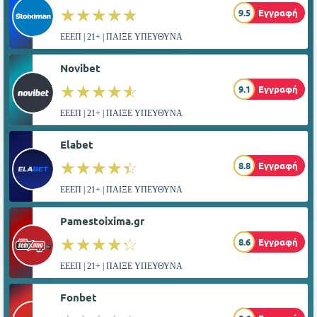
☆☆☆☆☆
★★★★★
9.5
Εγγραφή
ΕΕΕΠ | 21+ | ΠΑΙΞΕ ΥΠΕΥΘΥΝΑ
Novibet
☆☆☆☆☆
★★★★★
9.1
Εγγραφή
ΕΕΕΠ | 21+ | ΠΑΙΞΕ ΥΠΕΥΘΥΝΑ
Elabet
☆☆☆☆☆
★★★★★
8.8
Εγγραφή
ΕΕΕΠ | 21+ | ΠΑΙΞΕ ΥΠΕΥΘΥΝΑ
Pamestoixima.gr
☆☆☆☆☆
★★★★★
8.6
Εγγραφή
ΕΕΕΠ | 21+ | ΠΑΙΞΕ ΥΠΕΥΘΥΝΑ
Fonbet