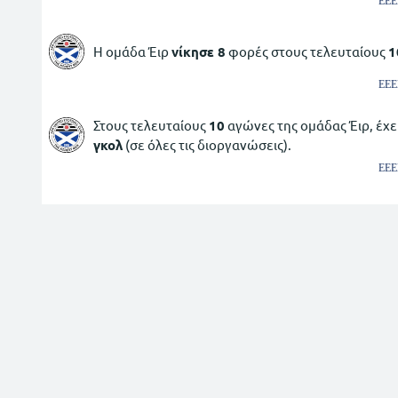
ΕΕΕ
Η ομάδα Έιρ
νίκησε 8
φορές στους τελευταίους
1
ΕΕΕ
Στους τελευταίους
10
αγώνες της ομάδας Έιρ, έχε
γκολ
(σε όλες τις διοργανώσεις).
ΕΕΕ