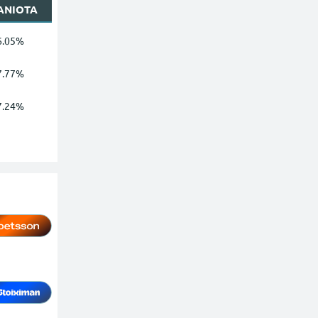
ΑΝΙΟΤΑ
6.05%
7.77%
7.24%