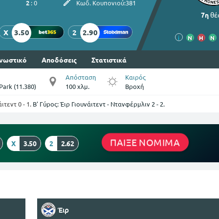
2
:
0
Κωδ. Κουπονιού:
381
7η
θέ
X
3.50
2
2.90
i
Ν
Η
Ν
νωστικό
Αποδόσεις
Στατιστικά
Απόσταση
Καιρός
ark (11.380)
100 χλμ.
Βροχή
τεντ 0 - 1.
Β' Γύρος: Έιρ Γιουνάιτεντ - Ντανφέρμλιν 2 - 2.
ΠΑΙΞΕ ΝΟΜΙΜΑ
X
3.50
2
2.62
Έιρ