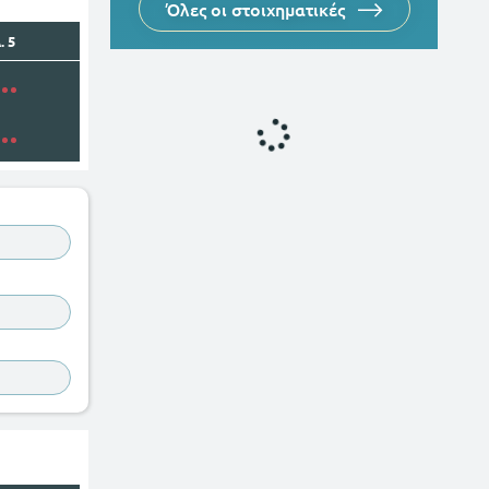
Όλες οι στοιχηματικές
. 5