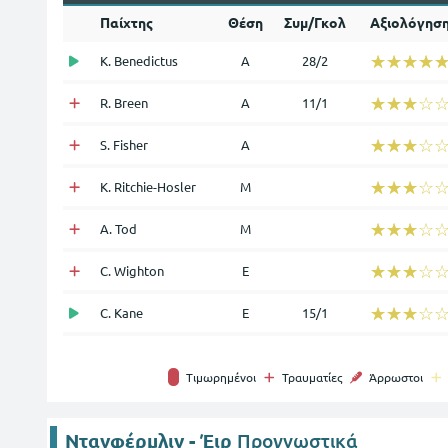
Παίχτης
Θέση
Συμ/Γκολ
Αξιολόγησ
☆☆☆☆
★★★★
K. Benedictus
Α
28/2
☆☆☆☆
★★★★
R. Breen
Α
11/1
☆☆☆☆
★★★★
S. Fisher
Α
☆☆☆☆
★★★★
K. Ritchie-Hosler
Μ
☆☆☆☆
★★★★
A. Tod
Μ
☆☆☆☆
★★★★
C. Wighton
Ε
☆☆☆☆
★★★★
C. Kane
Ε
15/1
Tιμωρημένοι
Τραυματίες
Άρρωστοι
Ντανφέρμλιν - Έιρ
Προγνωστικά