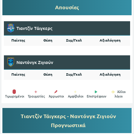
Απουσίες
Τιαντζίν Τάιγκερς
Παίχτης
Θέση
Συμ/Γκολ
Αξιολόγηση
Ναντόνγκ Ζιγιούν
Παίχτης
Θέση
Συμ/Γκολ
Αξιολόγηση
Άλλοι
Tιμωρημένοι
Τραυματίες
Άρρωστοι
Αμφίβολοι
Επιστρέφουν
λόγοι
Τιαντζίν Τάιγκερς - Ναντόνγκ Ζιγιούν
Προγνωστικά