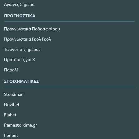
Αγώνες Σήμερα
ΠΡΟΓΝΩΣΤΙΚΑ
Προγνωστικά Ποδοσφαίρου
Προγνωστικά Γκολ Γκολ
Τα over της ημέρας
Προτάσεις για Χ
Παρολί
ΣΤΟΙΧΗΜΑΤΙΚΕΣ
Stoiximan
Novibet
Elabet
Pamestoixima.gr
Fonbet