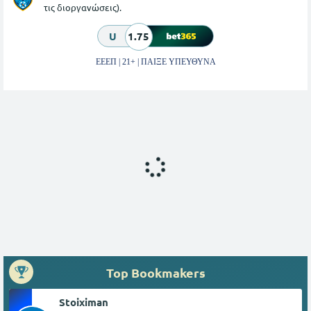
τις διοργανώσεις).
U
1.75
ΕΕΕΠ | 21+ | ΠΑΙΞΕ ΥΠΕΥΘΥΝΑ
Top Bookmakers
Stoiximan