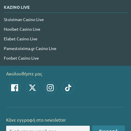
ΚΑΖΙΝΟ LIVE
Stoiximan Casino Live
Novibet Casino Live
Elabet Casino Live
Pamestoixima.gr Casino Live
Fonbet Casino Live
Ακολουθήστε μας
Κάνε εγγραφή στο newsletter