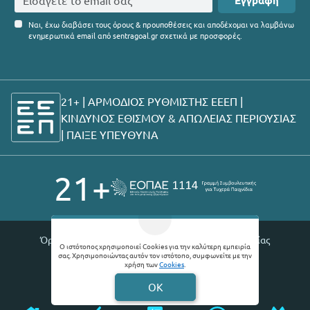
Εγγραφή
Ναι, έχω διαβάσει τους όρους & προυποθέσεις και αποδέχομαι να λαμβάνω
ενημερωτικά email από sentragoal.gr σχετικά με προσφορές.
21+ | ΑΡΜΟΔΙΟΣ ΡΥΘΜΙΣΤΗΣ ΕΕΕΠ |
ΚΙΝΔΥΝΟΣ ΕΘΙΣΜΟΥ & ΑΠΩΛΕΙΑΣ ΠΕΡΙΟΥΣΙΑΣ
|
ΠΑΙΞΕ ΥΠΕΥΘΥΝΑ
21+
Όροι χρήσης |
Πολιτική απορρήτου |
Θέσεις εργασίας
Ο ιστότοπος χρησιμοποιεί Cookies για την καλύτερη εμπειρία
σας. Χρησιμοποιώντας αυτόν τον ιστότοπο, συμφωνείτε με την
© 2026 Sentragoal
χρήση των
Cookies
.
Developed by
Digital Winners
OK