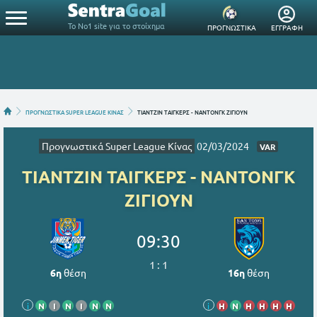
Το Νο1 site για το στοίχημα
ΠΡΟΓΝΩΣΤΙΚΑ
ΕΓΓΡΑΦΗ
ΠΡΟΓΝΩΣΤΙΚΑ SUPER LEAGUE ΚΙΝΑΣ
ΤΙΑΝΤΖΙΝ ΤΑΙΓΚΕΡΣ - ΝΑΝΤΟΝΓΚ ΖΙΓΙΟΥΝ
Προγνωστικά Super League Κίνας
02/03/2024
VAR
ΤΙΑΝΤΖΙΝ ΤΑΙΓΚΕΡΣ - ΝΑΝΤΟΝΓΚ
ΖΙΓΙΟΥΝ
09:30
1
:
1
6η
θέση
16η
θέση
i
Ν
Ι
Ν
Ι
Ν
Ν
i
Η
Ν
Η
Η
Η
Η