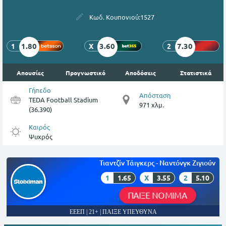
Κωδ. Κουπονιού:
1527
1.80
3.60
7.30
1
X
2
Απουσίες
Προγνωστικό
Αποδόσεις
Στατιστικά
Γήπεδο
Απόσταση
TEDA Football Stadium
971 χλμ.
(36.390)
Καιρός
Ψυχρός
Τιαντζίν Τάιγκερς - Ναντόνγκ Ζιγιούν
1
1.65
X
3.55
2
5.10
ΠΑΙΞΕ ΝΟΜΙΜΑ
ΕΕΕΠ | 21+ | ΠΑΙΞΕ ΥΠΕΥΘΥΝΑ