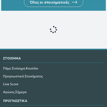
Όλες οι στοιχηματικές
ΣΤΟΙΧΗΜΑ
Πάμε Στοίχημα Κουπόνι
Προγνωστικά Στοιχήματος
Live Score
Αγώνες Σήμερα
ΠΡΟΓΝΩΣΤΙΚΑ