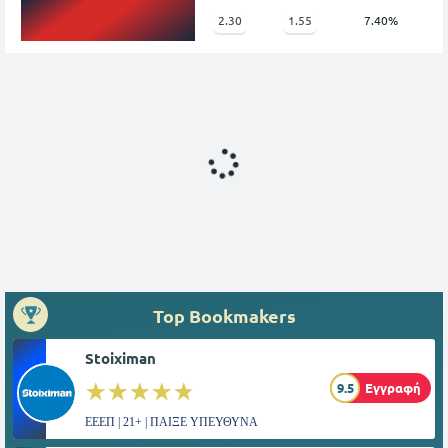
2.30
1.55
7.40%
Top Bookmakers
Stoiximan
☆☆☆☆☆
★★★★★
9.5
Εγγραφή
ΕΕΕΠ | 21+ | ΠΑΙΞΕ ΥΠΕΥΘΥΝΑ