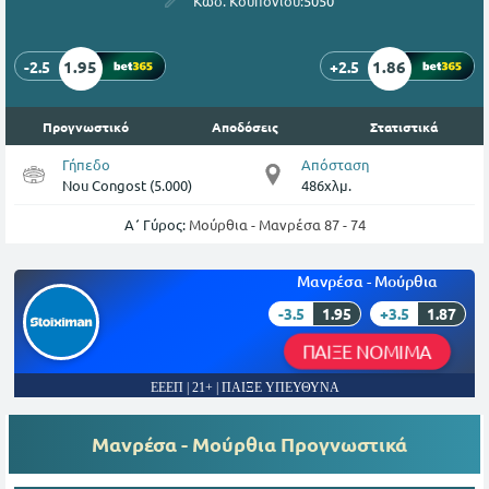
Κωδ. Κουπονιού:
5050
1.95
1.86
-2.5
+2.5
Προγνωστικό
Αποδόσεις
Στατιστικά
Γήπεδο
Απόσταση
Nou Congost (5.000)
486χλμ.
Α΄ Γύρος:
Μούρθια - Μανρέσα 87 - 74
Μανρέσα - Μούρθια
-3.5
1.95
+3.5
1.87
ΠΑΙΞΕ ΝΟΜΙΜΑ
ΕΕΕΠ | 21+ | ΠΑΙΞΕ ΥΠΕΥΘΥΝΑ
Μανρέσα - Μούρθια
Προγνωστικά