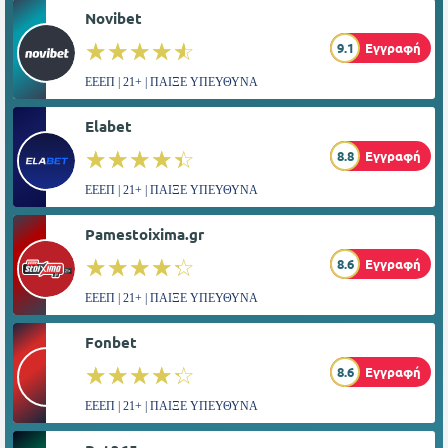
Novibet
☆☆☆☆☆
★★★★★
9.1
Εγγραφή
ΕΕΕΠ | 21+ | ΠΑΙΞΕ ΥΠΕΥΘΥΝΑ
Elabet
☆☆☆☆☆
★★★★★
8.8
Εγγραφή
ΕΕΕΠ | 21+ | ΠΑΙΞΕ ΥΠΕΥΘΥΝΑ
Pamestoixima.gr
☆☆☆☆☆
★★★★★
8.6
Εγγραφή
ΕΕΕΠ | 21+ | ΠΑΙΞΕ ΥΠΕΥΘΥΝΑ
Fonbet
☆☆☆☆☆
★★★★★
8.6
Εγγραφή
ΕΕΕΠ | 21+ | ΠΑΙΞΕ ΥΠΕΥΘΥΝΑ