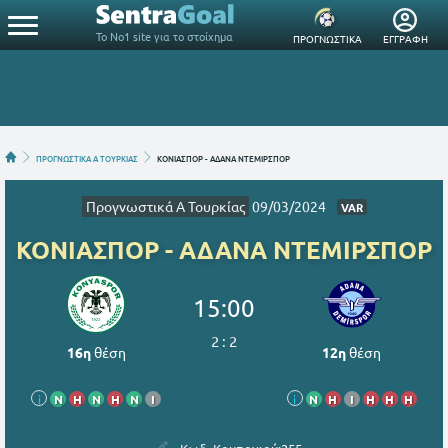
Το Νο1 site για το στοίχημα
ΠΡΟΓΝΩΣΤΙΚΑ
ΕΓΓΡΑΦΗ
ΠΡΟΓΝΩΣΤΙΚΑ Α ΤΟΥΡΚΙΑΣ
ΚΟΝΙΑΣΠΟΡ - ΑΔΑΝΑ ΝΤΕΜΙΡΣΠΟΡ
Προγνωστικά Α Τουρκίας
09/03/2024
VAR
ΚΟΝΙΑΣΠΟΡ - ΑΔΑΝΑ ΝΤΕΜΙΡΣΠΟΡ
15:00
2
:
2
16η
θέση
12η
θέση
i
Ν
Η
Ν
Η
Ν
Ι
i
Ν
Η
Ι
Η
Η
Η