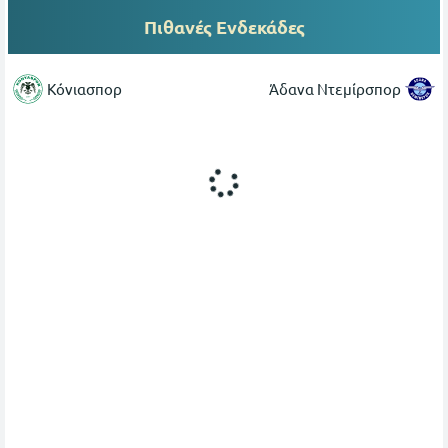
Πιθανές Ενδεκάδες
Κόνιασπορ
Άδανα Ντεμίρσπορ