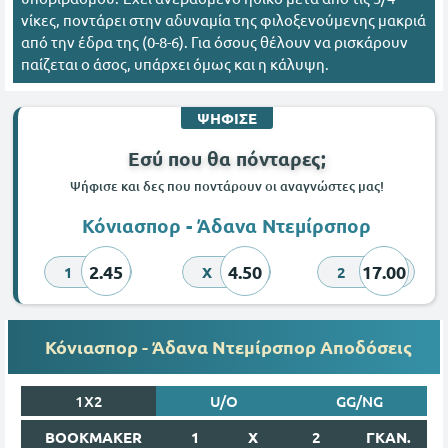
νίκες, ποντάρει στην αδυναμία της φιλοξενούμενης μακριά
από την έδρα της (0-8-6). Για όσους θέλουν να ρισκάρουν
παίζεται ο άσος, υπάρχει όμως και η κάλυψη.
ΨΗΦΙΣΕ
Εσύ που θα πόνταρες;
Ψήφισε και δες που ποντάρουν οι αναγνώστες μας!
Κόνιασπορ - Άδανα Ντεμίρσπορ
2.45
4.50
17.00
1
X
2
Κόνιασπορ - Άδανα Ντεμίρσπορ Αποδόσεις
1X2
U/O
GG/NG
BOOKMAKER
1
X
2
ΓΚΑΝ.