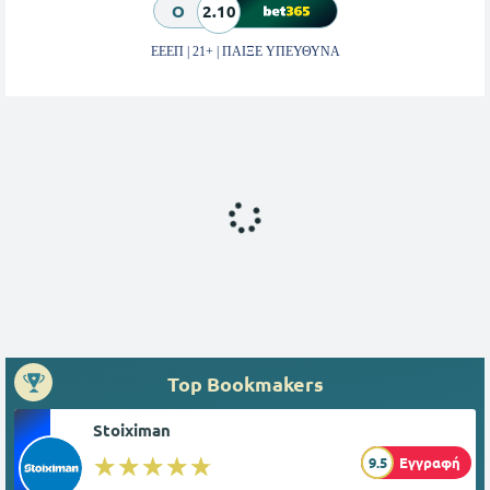
O
2.10
ΕΕΕΠ | 21+ | ΠΑΙΞΕ ΥΠΕΥΘΥΝΑ
Top Bookmakers
Stoiximan
☆☆☆☆☆
★★★★★
9.5
Εγγραφή