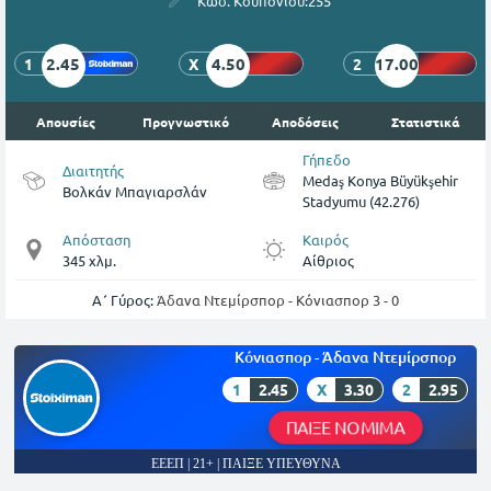
Κωδ. Κουπονιού:
255
2.45
4.50
17.00
1
X
2
Απουσίες
Προγνωστικό
Αποδόσεις
Στατιστικά
Γήπεδο
Διαιτητής
Medaş Konya Büyükşehir
Βολκάν Μπαγιαρσλάν
Stadyumu (42.276)
Απόσταση
Καιρός
345 χλμ.
Αίθριος
Α΄ Γύρος:
Άδανα Ντεμίρσπορ - Κόνιασπορ 3 - 0
Κόνιασπορ - Άδανα Ντεμίρσπορ
1
2.45
X
3.30
2
2.95
ΠΑΙΞΕ ΝΟΜΙΜΑ
ΕΕΕΠ | 21+ | ΠΑΙΞΕ ΥΠΕΥΘΥΝΑ