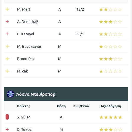
☆☆☆☆☆
★★★★★
M. Mert
Α
13/2
☆☆☆☆☆
★★★★★
A. Demirbağ
Α
☆☆☆☆☆
★★★★★
C. Karayel
Α
30/1
☆☆☆☆☆
★★★★★
M. Büyüksayar
Μ
☆☆☆☆☆
★★★★★
Bruno Paz
Μ
☆☆☆☆☆
★★★★★
N. Rak
Μ
Άδανα Ντεμίρσπορ
Παίχτης
Θέση
Συμ/Γκολ
Αξιολόγηση
☆☆☆☆☆
★★★★★
S. Güler
Α
☆☆☆☆☆
★★★★★
D. Toköz
Μ