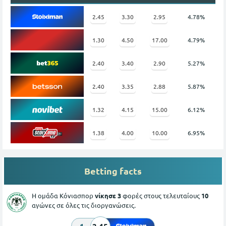
2.45
3.30
2.95
4.78%
1.30
4.50
17.00
4.79%
2.40
3.40
2.90
5.27%
2.40
3.35
2.88
5.87%
1.32
4.15
15.00
6.12%
1.38
4.00
10.00
6.95%
Betting facts
Η ομάδα Κόνιασπορ
νίκησε 3
φορές στους τελευταίους
10
αγώνες σε όλες τις διοργανώσεις.