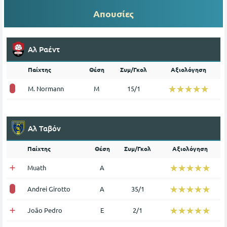
Απουσίες
Αλ Ραέντ
Παίχτης
Θέση
Συμ/Γκολ
Αξιολόγηση
☆☆☆☆☆
★★★★★
M. Normann
Μ
15/1
Αλ Ταβόν
Παίχτης
Θέση
Συμ/Γκολ
Αξιολόγηση
☆☆☆☆☆
★★★★★
Muath
Α
☆☆☆☆☆
★★★★★
Andrei Girotto
Α
35/1
☆☆☆☆☆
★★★★★
João Pedro
Ε
2/1