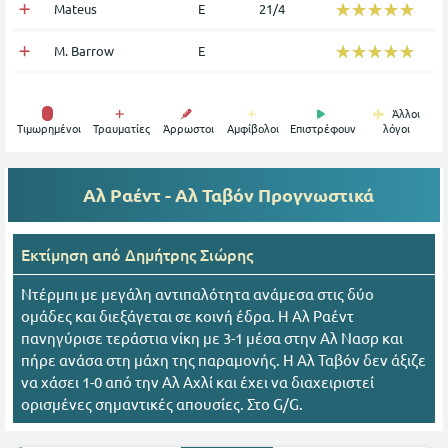
☆☆☆☆☆
★★★★★
Mateus
Ε
21/4
☆☆☆☆☆
★★★★★
M. Barrow
Ε
Άλλοι
Tιμωρημένοι
Τραυματίες
Άρρωστοι
Αμφίβολοι
Επιστρέφουν
λόγοι
Αλ Ραέντ - Αλ Ταβόν
Προγνωστικά
Εκτίμηση από
Δημήτρης Σιώρης
Ντέρμπι με μεγάλη αντιπαλότητα ανάμεσα στις δύο
ομάδες και διεξάγεται σε κοινή έδρα. Η Αλ Ραέντ
πανηγύρισε τεράστια νίκη με 3-1 μέσα στην Αλ Νασρ και
πήρε ανάσα στη μάχη της παραμονής. Η Αλ Ταβόν δεν άξιζε
να χάσει 1-0 από την Αλ Αχλί και έχει να διαχειριστεί
ορισμένες σημαντικές απουσίες. Στο G/G.