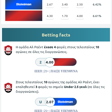
2.67
3.40
2.50
6.42%
4.30
1.70
4.00
6.61%
Betting facts
Η ομάδα Αλ Ραέντ
έχασε 4
φορές στους τελευταίους
10
αγώνες σε όλες τις διοργανώσεις.
2
4.00
ΕΕΕΠ | 21+ | ΠΑΙΞΕ ΥΠΕΥΘΥΝΑ
Στους τελευταίους
10
αγώνες της ομάδας Αλ Ραέντ, έχει
επαληθευτεί
3
φορές το σημείο
Under 2.5 γκολ
(σε όλες τις
διοργανώσεις).
U
2.07
ΕΕΕΠ | 21+ | ΠΑΙΞΕ ΥΠΕΥΘΥΝΑ