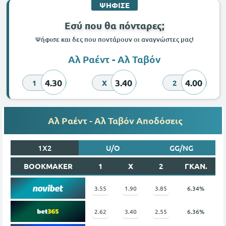
ΨΗΦΙΣΕ
Εσύ που θα πόνταρες;
Ψήφισε και δες που ποντάρουν οι αναγνώστες μας!
Αλ Ραέντ - Αλ Ταβόν
4.30
3.40
4.00
1
X
2
Αλ Ραέντ - Αλ Ταβόν Αποδόσεις
1X2
U/O
GG/NG
BOOKMAKER
1
X
2
ΓΚΑΝ.
3.55
1.90
3.85
6.34%
2.62
3.40
2.55
6.36%