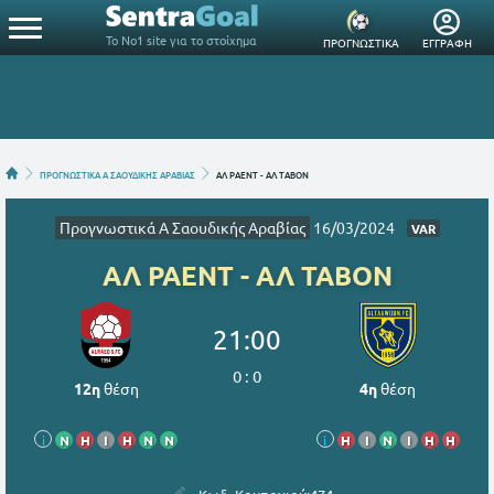
Το Νο1 site για το στοίχημα
ΠΡΟΓΝΩΣΤΙΚΑ
ΕΓΓΡΑΦΗ
ΠΡΟΓΝΩΣΤΙΚΑ A ΣΑΟΥΔΙΚΗΣ ΑΡΑΒΙΑΣ
ΑΛ ΡΑΕΝΤ - ΑΛ ΤΑΒΟΝ
Προγνωστικά A Σαουδικής Αραβίας
16/03/2024
VAR
ΑΛ ΡΑΕΝΤ - ΑΛ ΤΑΒΟΝ
21:00
0
:
0
12η
θέση
4η
θέση
i
Ν
Η
Ι
Η
Ν
Ν
i
Η
Ι
Ν
Ι
Η
Η