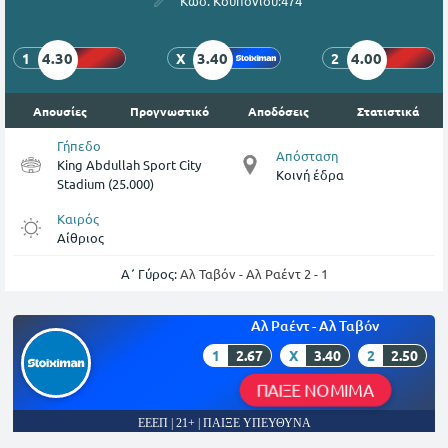
Κωδ. Κουπονιού:
474
4.30
3.40
4.00
1
X
2
Απουσίες
Προγνωστικό
Αποδόσεις
Στατιστικά
Γήπεδο
Απόσταση
King Abdullah Sport City
Κοινή έδρα
Stadium (25.000)
Καιρός
Αίθριος
Α΄ Γύρος:
Αλ Ταβόν - Αλ Ραέντ 2 - 1
Αλ Ραέντ - Αλ Ταβόν
1
2.67
X
3.40
2
2.50
ΠΑΙΞΕ ΝΟΜΙΜΑ
ΕΕΕΠ | 21+ | ΠΑΙΞΕ ΥΠΕΥΘΥΝΑ