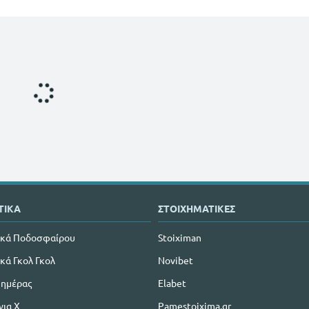
ΤΙΚΑ
ΣΤΟΙΧΗΜΑΤΙΚΕΣ
κά Ποδοσφαίρου
Stoiximan
κά Γκολ Γκολ
Novibet
 ημέρας
Elabet
για Χ
Pamestoixima.gr