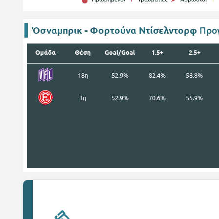
Όσναμπρικ - Φορτούνα Ντίσελντορφ
Προ
Ομάδα
Θέση
Goal/Goal
1.5+
2.5+
18η
52.9%
82.4%
58.8%
3η
52.9%
70.6%
55.9%