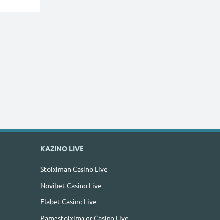
ΚΑΖΙΝΟ LIVE
Stoiximan Casino Live
Novibet Casino Live
Elabet Casino Live
Pamestoixima.gr Casino Live