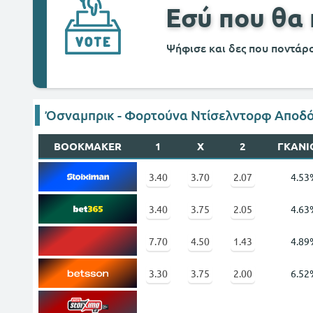
Εσύ που θα 
Ψήφισε και δες που ποντάρο
Όσναμπρικ - Φορτούνα Ντίσελντορφ Αποδό
BOOKMAKER
1
X
2
ΓΚΑΝΙ
3.40
3.70
2.07
4.53
3.40
3.75
2.05
4.63
7.70
4.50
1.43
4.89
3.30
3.75
2.00
6.52