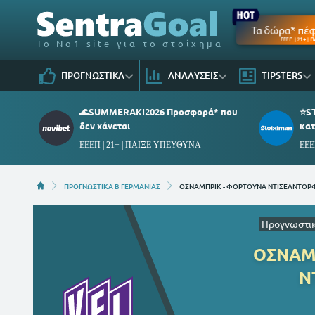
Τα δώρα* πέφ
ΕΕΕΠ | 21+ |
Το Νο1 site για το στοίχημα
ΠΡΟΓΝΩΣΤΙΚΑ
ΑΝΑΛΥΣΕΙΣ
TIPSTERS
🌊SUMMERAKI2026 Προσφορά* που
⭐ST
δεν χάνεται
κα
ΕΕΕΠ | 21+ | ΠΑΙΞΕ ΥΠΕΥΘΥΝΑ
ΕΕΕ
ΠΡΟΓΝΩΣΤΙΚΑ Β ΓΕΡΜΑΝΙΑΣ
ΟΣΝΑΜΠΡΙΚ - ΦΟΡΤΟΥΝΑ ΝΤΙΣΕΛΝΤΟΡ
Προγνωστικ
ΟΣΝΑΜ
Ν