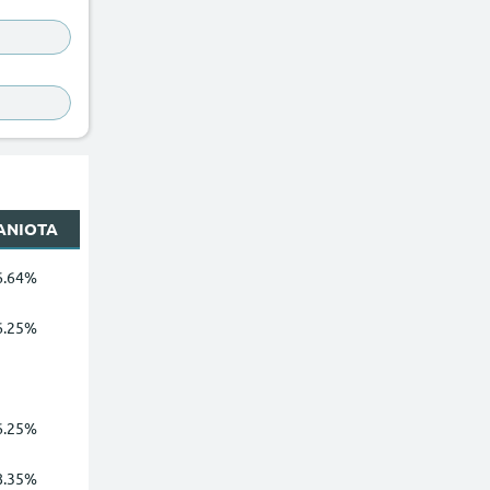
ΑΝΙΟΤΑ
6.64%
6.25%
6.25%
8.35%