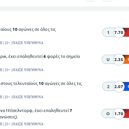
ταίους
10
αγώνες σε όλες τις
1
7.70
Π | 21+ | ΠΑΙΞΕ ΥΠΕΥΘΥΝΑ
ικ, έχει επαληθευτεί
6
φορές το σημείο
U
2.35
Π | 21+ | ΠΑΙΞΕ ΥΠΕΥΘΥΝΑ
στους τελευταίους
10
αγώνες σε όλες τις
2
2.07
Π | 21+ | ΠΑΙΞΕ ΥΠΕΥΘΥΝΑ
να Ντίσελντορφ, έχει επαληθευτεί
7
O
1.70
ανώσεις).
Π | 21+ | ΠΑΙΞΕ ΥΠΕΥΘΥΝΑ