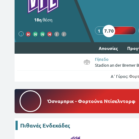
18η
θέση
1
7.70
i
Η
Ν
Ν
Η
Ι
Ι
Απουσίες
Προγ
Γήπεδο
Stadion an der Bremer B
Α΄ Γύρος:
Φορτ
Όσναμπρικ - Φορτούνα Ντίσελντορφ
Πιθανές Ενδεκάδες