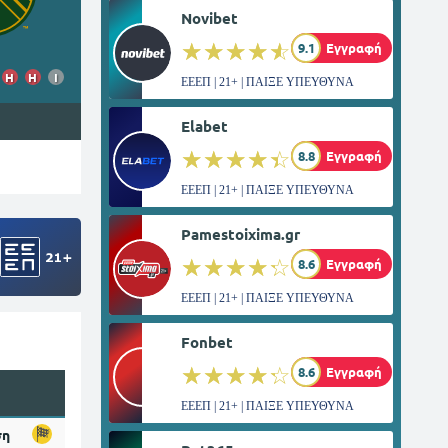
Novibet
☆☆☆☆☆
★★★★★
9.1
Εγγραφή
Η
Η
Ι
ΕΕΕΠ | 21+ | ΠΑΙΞΕ ΥΠΕΥΘΥΝΑ
Elabet
☆☆☆☆☆
★★★★★
8.8
Εγγραφή
ΕΕΕΠ | 21+ | ΠΑΙΞΕ ΥΠΕΥΘΥΝΑ
Pamestoixima.gr
☆☆☆☆☆
★★★★★
8.6
Εγγραφή
ΕΕΕΠ | 21+ | ΠΑΙΞΕ ΥΠΕΥΘΥΝΑ
Fonbet
☆☆☆☆☆
★★★★★
8.6
Εγγραφή
ΕΕΕΠ | 21+ | ΠΑΙΞΕ ΥΠΕΥΘΥΝΑ
ση