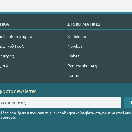
ΤΙΚΑ
ΣΤΟΙΧΗΜΑΤΙΚΕΣ
κά Ποδοσφαίρου
Stoiximan
κά Γκολ Γκολ
Novibet
 ημέρας
Elabet
για Χ
Pamestoixima.gr
Fonbet
φή στο newsletter
αβάσει τους όρους & προυποθέσεις και αποδέχομαι να λαμβάνω ενημερωτικά email από s
προσφορές.