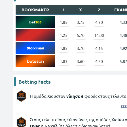
BOOKMAKER
1
X
2
ΓΚΑΝ
1.85
3.75
4.20
4.3
1.25
5.70
14.00
4.4
1.85
3.70
4.15
4.9
1.83
3.60
4.20
5.8
Betting facts
Η ομάδα Χιούστον
νίκησε 6
φορές στους τελευτα
ΕΕΕ
Στους τελευταίους
10
αγώνες της ομάδας Χιούστο
Over 2.5 γκολ
(σε όλες τις διοργανώσεις).