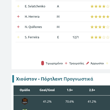
☆☆☆☆☆
★★★★★
E. Sviatchenko
Α
☆☆☆☆☆
★★★★★
H. Herrera
Μ
☆☆☆☆☆
★★★★★
N. Quiñones
Μ
☆☆☆☆☆
★★★★★
S. Ferreira
Ε
12/1
Tιμωρημένοι
Τραυματίες
Άρρωστοι
Χιούστον - Πόρτλαντ
Προγνωστικά
Ομάδα
Goal/Goal
1.5+
2.5+
41.2%
70.6%
41.2%