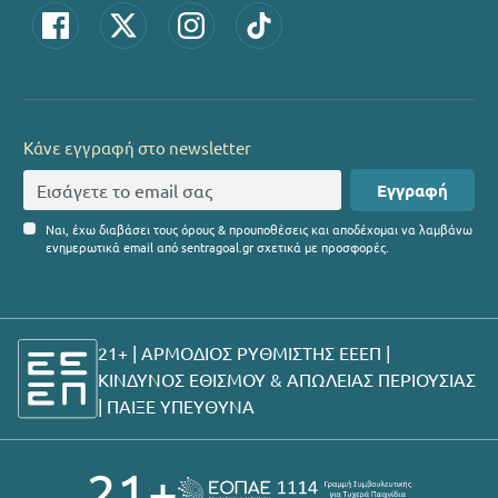
Κάνε εγγραφή στο newsletter
Εγγραφή
Ναι, έχω διαβάσει τους όρους & προυποθέσεις και αποδέχομαι να λαμβάνω
ενημερωτικά email από sentragoal.gr σχετικά με προσφορές.
21+ | ΑΡΜΟΔΙΟΣ ΡΥΘΜΙΣΤΗΣ ΕΕΕΠ |
ΚΙΝΔΥΝΟΣ ΕΘΙΣΜΟΥ & ΑΠΩΛΕΙΑΣ ΠΕΡΙΟΥΣΙΑΣ
|
ΠΑΙΞΕ ΥΠΕΥΘΥΝΑ
21+