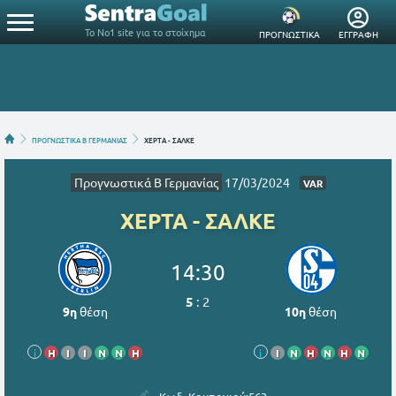
Το Νο1 site για το στοίχημα
ΠΡΟΓΝΩΣΤΙΚΑ
ΕΓΓΡΑΦΗ
ΠΡΟΓΝΩΣΤΙΚΑ Β ΓΕΡΜΑΝΙΑΣ
ΧΕΡΤΑ - ΣΑΛΚΕ
Προγνωστικά Β Γερμανίας
17/03/2024
VAR
ΧΕΡΤΑ - ΣΑΛΚΕ
14:30
5
:
2
9η
θέση
10η
θέση
i
Η
Ι
Ι
Ν
Ν
Η
i
Ι
Ν
Η
Ν
Η
Ν