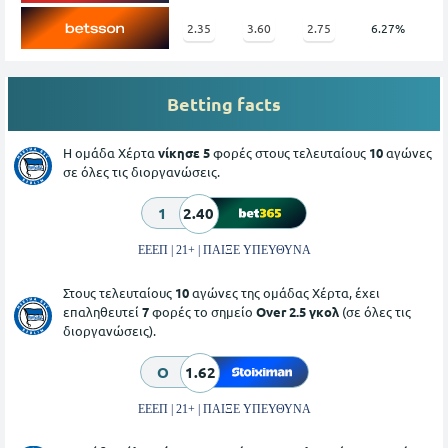
2.35
3.60
2.75
6.27%
Betting facts
Η ομάδα Χέρτα
νίκησε 5
φορές στους τελευταίους
10
αγώνες
σε όλες τις διοργανώσεις.
1
2.40
ΕΕΕΠ | 21+ | ΠΑΙΞΕ ΥΠΕΥΘΥΝΑ
Στους τελευταίους
10
αγώνες της ομάδας Χέρτα, έχει
επαληθευτεί
7
φορές το σημείο
Over 2.5 γκολ
(σε όλες τις
διοργανώσεις).
O
1.62
ΕΕΕΠ | 21+ | ΠΑΙΞΕ ΥΠΕΥΘΥΝΑ