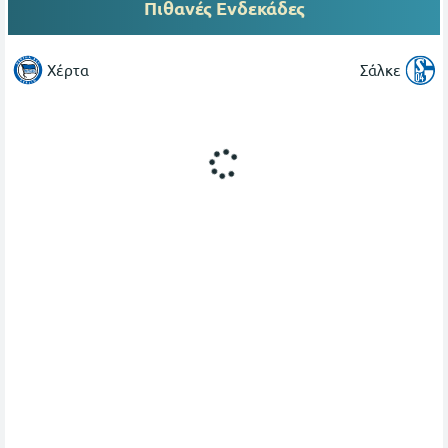
Πιθανές Ενδεκάδες
Χέρτα
Σάλκε