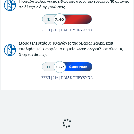
Η ομάδα Σάλκε
νίκησε 8
φορές στους τελευταίους
10
αγώνες
σε όλες τις διοργανώσεις.
2
7.40
ΕΕΕΠ | 21+ | ΠΑΙΞΕ ΥΠΕΥΘΥΝΑ
Στους τελευταίους
10
αγώνες της ομάδας Σάλκε, έχει
επαληθευτεί
7
φορές το σημείο
Over 2.5 γκολ
(σε όλες τις
διοργανώσεις).
O
1.62
ΕΕΕΠ | 21+ | ΠΑΙΞΕ ΥΠΕΥΘΥΝΑ