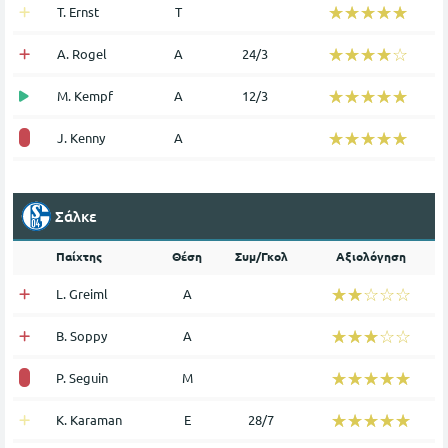
☆☆☆☆☆
★★★★★
T. Ernst
Τ
☆☆☆☆☆
★★★★★
A. Rogel
Α
24/3
☆☆☆☆☆
★★★★★
M. Kempf
Α
12/3
☆☆☆☆☆
★★★★★
J. Kenny
Α
Σάλκε
Παίχτης
Θέση
Συμ/Γκολ
Αξιολόγηση
☆☆☆☆☆
★★★★★
L. Greiml
Α
☆☆☆☆☆
★★★★★
B. Soppy
Α
☆☆☆☆☆
★★★★★
P. Seguin
Μ
☆☆☆☆☆
★★★★★
K. Karaman
Ε
28/7