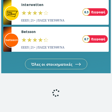
Interwetten
☆☆☆☆☆
★★★★★
8.3
Εγγραφή
ΕΕΕΠ | 21+ | ΠΑΙΞΕ ΥΠΕΥΘΥΝΑ
Betsson
☆☆☆☆☆
★★★★★
8.7
Εγγραφή
ΕΕΕΠ | 21+ | ΠΑΙΞΕ ΥΠΕΥΘΥΝΑ
Όλες οι στοιχηματικές