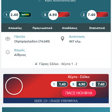
Κωδ. Κουπονιού:
563
2.40
4.90
7.40
1
X
2
Απουσίες
Προγνωστικό
Αποδόσεις
Στατιστικά
Γήπεδο
Απόσταση
Olympiastadion (74.649)
447 χλμ.
Καιρός
Αίθριος
Α΄ Γύρος:
Σάλκε - Χέρτα 1 - 2
Χέρτα - Σάλκε
1
1.40
X
4.90
2
7.40
ΠΑΙΞΕ ΝΟΜΙΜΑ
ΕΕΕΠ | 21+ | ΠΑΙΞΕ ΥΠΕΥΘΥΝΑ