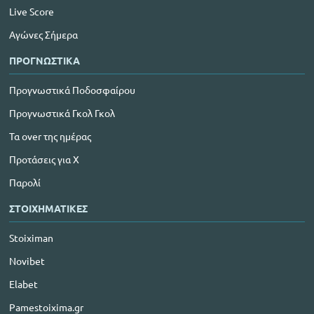
Live Score
Αγώνες Σήμερα
ΠΡΟΓΝΩΣΤΙΚΑ
Προγνωστικά Ποδοσφαίρου
Προγνωστικά Γκολ Γκολ
Τα over της ημέρας
Προτάσεις για Χ
Παρολί
ΣΤΟΙΧΗΜΑΤΙΚΕΣ
Stoiximan
Novibet
Elabet
Pamestoixima.gr