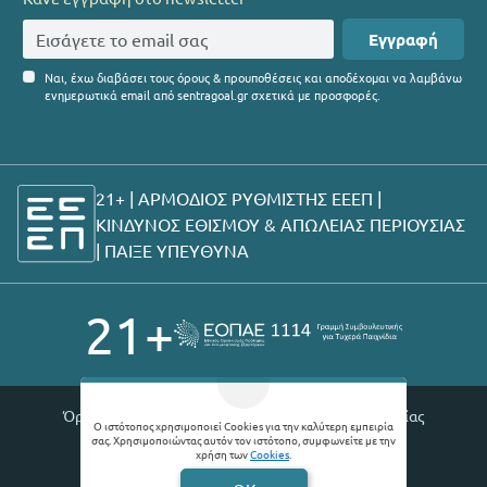
Εγγραφή
Ναι, έχω διαβάσει τους όρους & προυποθέσεις και αποδέχομαι να λαμβάνω
ενημερωτικά email από sentragoal.gr σχετικά με προσφορές.
21+ | ΑΡΜΟΔΙΟΣ ΡΥΘΜΙΣΤΗΣ ΕΕΕΠ |
ΚΙΝΔΥΝΟΣ ΕΘΙΣΜΟΥ & ΑΠΩΛΕΙΑΣ ΠΕΡΙΟΥΣΙΑΣ
|
ΠΑΙΞΕ ΥΠΕΥΘΥΝΑ
21+
Όροι χρήσης |
Πολιτική απορρήτου |
Θέσεις εργασίας
Ο ιστότοπος χρησιμοποιεί Cookies για την καλύτερη εμπειρία
σας. Χρησιμοποιώντας αυτόν τον ιστότοπο, συμφωνείτε με την
© 2026 Sentragoal
χρήση των
Cookies
.
Developed by
Digital Winners