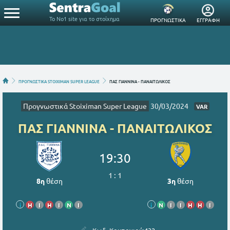
Το Νο1 site για το στοίχημα
ΠΡΟΓΝΩΣΤΙΚΑ
ΕΓΓΡΑΦΗ
ΠΡΟΓΝΩΣΤΙΚΑ STOIXIMAN SUPER LEAGUE
ΠΑΣ ΓΙΑΝΝΙΝΑ - ΠΑΝΑΙΤΩΛΙΚΟΣ
Προγνωστικά Stoiximan Super League
30/03/2024
VAR
ΠΑΣ ΓΙΑΝΝΙΝΑ - ΠΑΝΑΙΤΩΛΙΚΟΣ
19:30
1
:
1
8η
θέση
3η
θέση
i
Η
Ι
Η
Ι
Ν
Ι
i
Ν
Ι
Ι
Η
Η
Ι