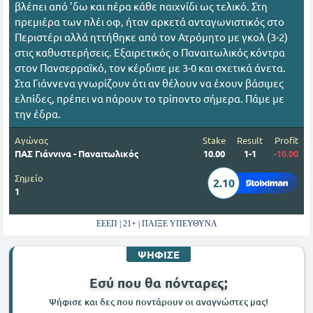
βλέπει από 'δω και πέρα κάθε παιχνίδι ως τελικό. Στη
πρεμιέρα των πλέι οφ, ήταν αρκετά ανταγωνιστικός στο
Περιστέρι αλλά ηττήθηκε από τον Ατρόμητο με γκολ (3-2)
στις καθυστερήσεις. Εξαιρετικός ο Παναιτωλικός κόντρα
στον Πανσερραϊκό, τον κέρδισε με 3-0 και σχετικά άνετα.
Στα Γιάννενα γνωρίζουν ότι αν θέλουν να έχουν βάσιμες
ελπίδες, πρέπει να πάρουν το τρίποντο σήμερα. Πάμε με
την έδρα.
Αγώνας
Stake
Result
Profit
ΠΑΣ Γιάννινα - Παναιτωλικός
10.00
1-1
-10.00
Σημείο
2.10
1
ΕΕΕΠ | 21+ | ΠΑΙΞΕ ΥΠΕΥΘΥΝΑ
ΨΗΦΙΣΕ
Εσύ που θα πόνταρες;
Ψήφισε και δες που ποντάρουν οι αναγνώστες μας!