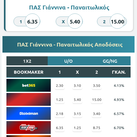
ΠΑΣ Γιάννινα - Παναιτωλικός
6.35
5.40
15.00
1
X
2
ΠΑΣ Γιάννινα - Παναιτωλικός Αποδόσεις
1X2
U/O
GG/NG
BOOKMAKER
1
X
2
ΓΚΑΝ.
2.30
3.10
3.50
4.13%
1.25
5.40
15.00
4.93%
2.18
3.15
3.40
6.57%
6.35
1.25
8.75
6.70%