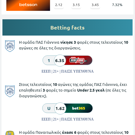
2.12
3.15
3.45
7.32%
Betting facts
Η ομάδα ΠΑΣ Γιάννινα
νίκησε 3
φορές στους τελευταίους
10
αγώνες σε όλες τις διοργανώσεις.
1
6.35
ΕΕΕΠ | 21+ | ΠΑΙΞΕ ΥΠΕΥΘΥΝΑ
Στους τελευταίους
10
αγώνες της ομάδας ΠΑΣ Γιάννινα, έχει
επαληθευτεί
3
φορές το σημείο
Under 2.5 γκολ
(σε όλες τις
διοργανώσεις).
U
1.62
ΕΕΕΠ | 21+ | ΠΑΙΞΕ ΥΠΕΥΘΥΝΑ
Η ομάδα Παναιτωλικός
έχασε 6
φορές στους τελευταίους
10