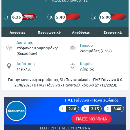
Κωδ. Κουπονιού:
432
6.35
5.40
15.00
1
X
2
Απουσίες
Προγνωστικό
Αποδόσεις
Στατιστικά
Διαιτητής
Γήπεδο
Στέφανος Κουμπαράκης
Ζωσιμάδες (7.652)
(Κυκλάδων)
Απόσταση
Καιρός
149 χλμ.
Αίθριος
Για την κανονική περίοδο της SL: Παναιτωλικός - ΠΑΣ Γιάννινα 0-0
(25/8/2023) & ΠΑΣ Γιάννινα - Παναιτωλικός 0-0 (21/12/2023).
ΠΑΣ Γιάννινα - Παναιτωλικός
1
2.18
X
3.15
2
3.40
ΠΑΙΞΕ ΝΟΜΙΜΑ
ΕΕΕΠ | 21+ | ΠΑΙΞΕ ΥΠΕΥΘΥΝΑ