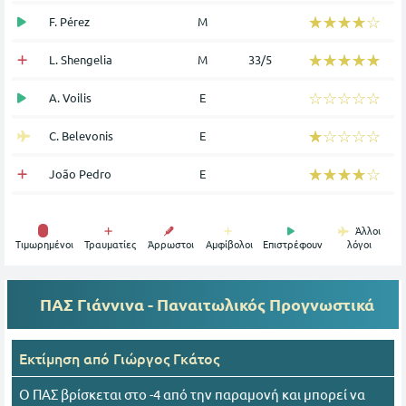
☆☆☆☆☆
★★★★★
F. Pérez
Μ
☆☆☆☆☆
★★★★★
L. Shengelia
Μ
33/5
☆☆☆☆☆
★★★★★
A. Voilis
Ε
☆☆☆☆☆
★★★★★
C. Belevonis
Ε
☆☆☆☆☆
★★★★★
João Pedro
Ε
Άλλοι
Tιμωρημένοι
Τραυματίες
Άρρωστοι
Αμφίβολοι
Επιστρέφουν
λόγοι
ΠΑΣ Γιάννινα - Παναιτωλικός
Προγνωστικά
Εκτίμηση από
Γιώργος Γκάτος
Ο ΠΑΣ βρίσκεται στο -4 από την παραμονή και μπορεί να