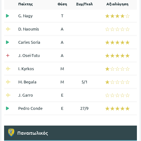
Παίχτης
Θέση
Συμ/Γκολ
Αξιολόγηση
☆☆☆☆☆
★★★★★
G. Nagy
Τ
☆☆☆☆☆
★★★★★
D. Naoumis
Α
☆☆☆☆☆
★★★★★
Carles Soria
Α
☆☆☆☆☆
★★★★★
J. Osei-Tutu
Α
☆☆☆☆☆
★★★★★
I. Kyrkos
Μ
☆☆☆☆☆
★★★★★
M. Begala
Μ
5/1
☆☆☆☆☆
★★★★★
J. Garro
Ε
☆☆☆☆☆
★★★★★
Pedro Conde
Ε
27/9
Παναιτωλικός