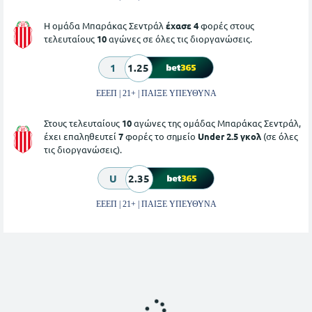
Η ομάδα Μπαράκας Σεντράλ
έχασε 4
φορές στους
τελευταίους
10
αγώνες σε όλες τις διοργανώσεις.
1
1.25
ΕΕΕΠ | 21+ | ΠΑΙΞΕ ΥΠΕΥΘΥΝΑ
Στους τελευταίους
10
αγώνες της ομάδας Μπαράκας Σεντράλ,
έχει επαληθευτεί
7
φορές το σημείο
Under 2.5 γκολ
(σε όλες
τις διοργανώσεις).
U
2.35
ΕΕΕΠ | 21+ | ΠΑΙΞΕ ΥΠΕΥΘΥΝΑ