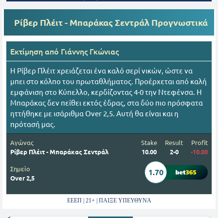
Ρίβερ Πλέιτ - Μπαράκας Σεντράλ
Προγνωστικά
Εκτίμηση από
Γιάννης Γκώνιας
Η Ρίβερ Πλέιτ χρειάζεται ένα καλό σερί νικών, ώστε να
μπει στο κόλπο του πρωταθλήματος. Προέρχεται από καλή
εμφάνιση στο Κύπελλο, κερδίζοντας 4-0 την Ντεφένσα. Η
Μπαράκας δεν πείθει εκτός έδρας, στα δύο πιο πρόσφατα
ηττήθηκε με ισάριθμα Over 2,5. Αυτή θα είναι και η
πρότασή μας.
Αγώνας
Stake
Result
Profit
Ρίβερ Πλέιτ - Μπαράκας Σεντράλ
10.00
2-0
-10.00
Σημείο
1.70
Over 2,5
ΕΕΕΠ | 21+ | ΠΑΙΞΕ ΥΠΕΥΘΥΝΑ