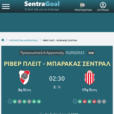
Το Νο1 site για το στοίχημα
ΠΡΟΓΝΩΣΤΙΚΑ
ΕΓΓΡΑΦΗ
ΠΡΟΓΝΩΣΤΙΚΑ A ΑΡΓΕΝΤΙΝΗΣ
ΡΙΒΕΡ ΠΛΕΙΤ - ΜΠΑΡΑΚΑΣ ΣΕΝΤΡΑΛ
Προγνωστικά A Αργεντινής
05/09/2022
VAR
ΡΙΒΕΡ ΠΛΕΙΤ - ΜΠΑΡΑΚΑΣ ΣΕΝΤΡΑΛ
02:30
2
:
0
3η
θέση
17η
θέση
i
Ν
Ι
Ν
Ι
Ν
Ν
i
Ν
Η
Ν
Η
Ι
Ι