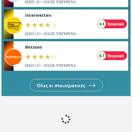
ΕΕΕΠ | 21+ | ΠΑΙΞΕ ΥΠΕΥΘΥΝΑ
Interwetten
☆☆☆☆☆
★★★★★
8.3
Εγγραφή
ΕΕΕΠ | 21+ | ΠΑΙΞΕ ΥΠΕΥΘΥΝΑ
Betsson
☆☆☆☆☆
★★★★★
8.7
Εγγραφή
ΕΕΕΠ | 21+ | ΠΑΙΞΕ ΥΠΕΥΘΥΝΑ
Όλες οι στοιχηματικές