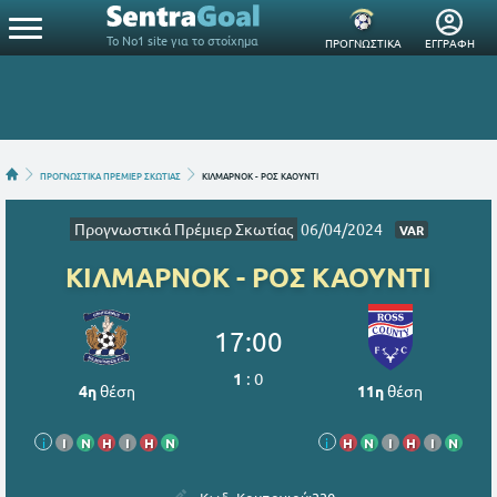
Το Νο1 site για το στοίχημα
ΠΡΟΓΝΩΣΤΙΚΑ
ΕΓΓΡΑΦΗ
ΠΡΟΓΝΩΣΤΙΚΑ ΠΡΕΜΙΕΡ ΣΚΩΤΙΑΣ
ΚΙΛΜΑΡΝΟΚ - ΡΟΣ ΚΑΟΥΝΤΙ
Προγνωστικά Πρέμιερ Σκωτίας
06/04/2024
VAR
ΚΙΛΜΑΡΝΟΚ - ΡΟΣ ΚΑΟΥΝΤΙ
17:00
1
:
0
4η
θέση
11η
θέση
i
Ι
Ν
Η
Ι
Η
Ν
i
Η
Ν
Ι
Η
Ι
Ν