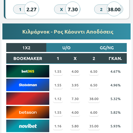
2.27
7.30
38.00
1
X
2
Κιλμάρνοκ - Ρος Κάουντι Αποδόσεις
1X2
U/O
GG/NG
BOOKMAKER
1
X
2
ΓΚΑΝ.
1.55
4.00
6.50
4.67%
1.55
3.95
6.50
4.96%
1.12
7.30
38.00
5.32%
1.55
4.00
6.00
5.82%
1.16
5.80
35.00
5.93%