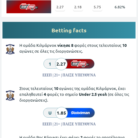
2.27
2.18
5.75
6.82%
Betting facts
Η ομάδα Κιλμάρνοκ
νίκησε 8
φορές στους τελευταίους
10
αγώνες σε όλες τις διοργανώσεις.
1
2.27
ΕΕΕΠ | 21+ | ΠΑΙΞΕ ΥΠΕΥΘΥΝΑ
Στους τελευταίους
10
αγώνες της ομάδας Κιλμάρνοκ, έχει
επαληθευτεί
4
φορές το σημείο
Under 2.5 γκολ
(σε όλες τις
διοργανώσεις).
U
1.85
ΕΕΕΠ | 21+ | ΠΑΙΞΕ ΥΠΕΥΘΥΝΑ
Η ομάδα Ρος Κάουντι έχει φέρει
2
φορές το αποτέλεσμα