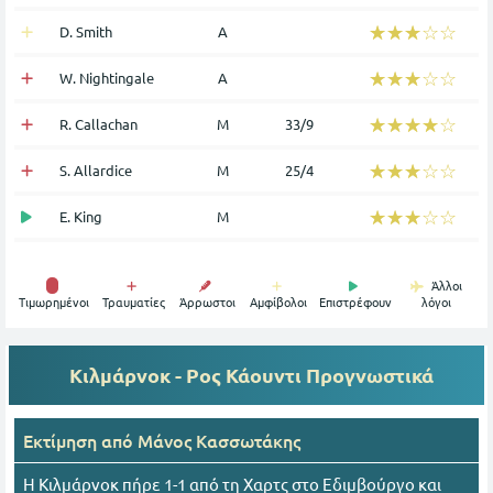
☆☆☆☆☆
★★★★★
D. Smith
Α
☆☆☆☆☆
★★★★★
W. Nightingale
Α
☆☆☆☆☆
★★★★★
R. Callachan
Μ
33/9
☆☆☆☆☆
★★★★★
S. Allardice
Μ
25/4
☆☆☆☆☆
★★★★★
E. King
Μ
Άλλοι
Tιμωρημένοι
Τραυματίες
Άρρωστοι
Αμφίβολοι
Επιστρέφουν
λόγοι
Κιλμάρνοκ - Ρος Κάουντι
Προγνωστικά
Εκτίμηση από
Mάνος Κασσωτάκης
Η Κιλμάρνοκ πήρε 1-1 από τη Χαρτς στο Εδιμβούργο και