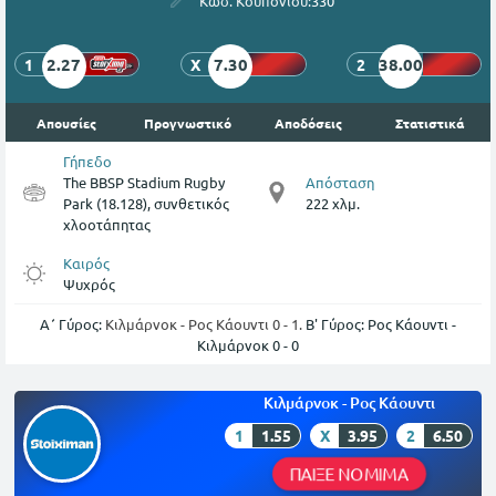
Κωδ. Κουπονιού:
330
2.27
7.30
38.00
1
X
2
Απουσίες
Προγνωστικό
Αποδόσεις
Στατιστικά
Γήπεδο
The BBSP Stadium Rugby
Απόσταση
Park (18.128), συνθετικός
222 χλμ.
χλοοτάπητας
Καιρός
Ψυχρός
Α΄ Γύρος:
Κιλμάρνοκ - Ρος Κάουντι 0 - 1.
Β' Γύρος: Ρος Κάουντι -
Κιλμάρνοκ 0 - 0
Κιλμάρνοκ - Ρος Κάουντι
1
1.55
X
3.95
2
6.50
ΠΑΙΞΕ ΝΟΜΙΜΑ