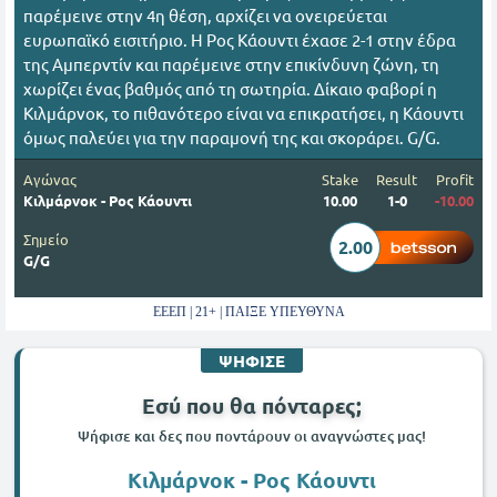
παρέμεινε στην 4η θέση, αρχίζει να ονειρεύεται
ευρωπαϊκό εισιτήριο. Η Ρος Κάουντι έχασε 2-1 στην έδρα
της Αμπερντίν και παρέμεινε στην επικίνδυνη ζώνη, τη
χωρίζει ένας βαθμός από τη σωτηρία. Δίκαιο φαβορί η
Κιλμάρνοκ, το πιθανότερο είναι να επικρατήσει, η Κάουντι
όμως παλεύει για την παραμονή της και σκοράρει. G/G.
Αγώνας
Stake
Result
Profit
Κιλμάρνοκ - Ρος Κάουντι
10.00
1-0
-10.00
Σημείο
2.00
G/G
ΕΕΕΠ | 21+ | ΠΑΙΞΕ ΥΠΕΥΘΥΝΑ
ΨΗΦΙΣΕ
Εσύ που θα πόνταρες;
Ψήφισε και δες που ποντάρουν οι αναγνώστες μας!
Κιλμάρνοκ - Ρος Κάουντι