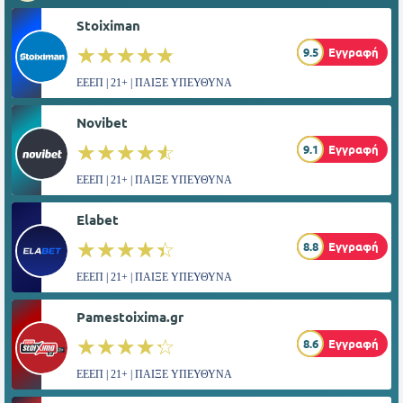
Stoiximan
☆☆☆☆☆
★★★★★
9.5
Εγγραφή
ΕΕΕΠ | 21+ | ΠΑΙΞΕ ΥΠΕΥΘΥΝΑ
Novibet
☆☆☆☆☆
★★★★★
9.1
Εγγραφή
ΕΕΕΠ | 21+ | ΠΑΙΞΕ ΥΠΕΥΘΥΝΑ
Elabet
☆☆☆☆☆
★★★★★
8.8
Εγγραφή
ΕΕΕΠ | 21+ | ΠΑΙΞΕ ΥΠΕΥΘΥΝΑ
Pamestoixima.gr
☆☆☆☆☆
★★★★★
8.6
Εγγραφή
ΕΕΕΠ | 21+ | ΠΑΙΞΕ ΥΠΕΥΘΥΝΑ