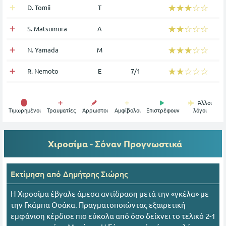
☆☆☆☆☆
★★★★★
D. Tomii
Τ
☆☆☆☆☆
★★★★★
S. Matsumura
Α
☆☆☆☆☆
★★★★★
N. Yamada
Μ
☆☆☆☆☆
★★★★★
R. Nemoto
Ε
7/1
Άλλοι
Tιμωρημένοι
Τραυματίες
Άρρωστοι
Αμφίβολοι
Επιστρέφουν
λόγοι
Χιροσίμα - Σόναν
Προγνωστικά
Εκτίμηση από
Δημήτρης Σιώρης
Η Χιροσίμα έβγαλε άμεσα αντίδραση μετά την «γκέλα» με
την Γκάμπα Οσάκα. Πραγματοποιώντας εξαιρετική
εμφάνιση κέρδισε πιο εύκολα από όσο δείχνει το τελικό 2-1