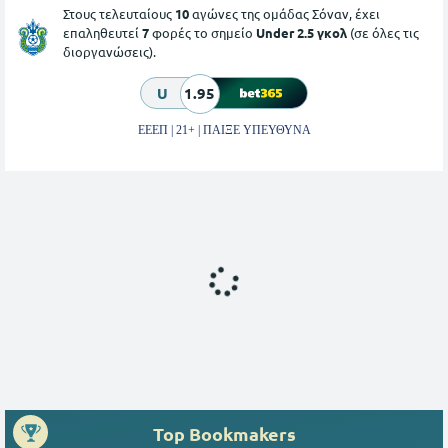
Στους τελευταίους
10
αγώνες της ομάδας Σόναν, έχει
επαληθευτεί
7
φορές το σημείο
Under 2.5 γκολ
(σε όλες τις
διοργανώσεις).
U
1.95
ΕΕΕΠ | 21+ | ΠΑΙΞΕ ΥΠΕΥΘΥΝΑ
Top Bookmakers