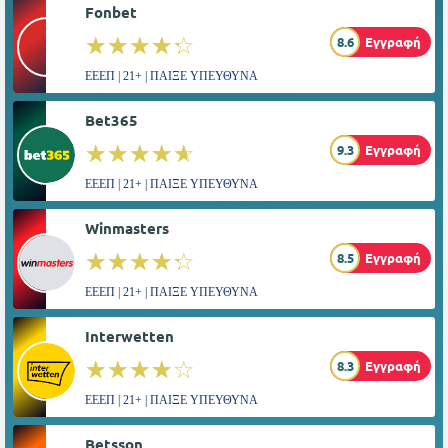
Fonbet
☆☆☆☆☆
★★★★★
8.6
Εγγραφή
ΕΕΕΠ | 21+ | ΠΑΙΞΕ ΥΠΕΥΘΥΝΑ
Bet365
☆☆☆☆☆
★★★★★
9.3
Εγγραφή
ΕΕΕΠ | 21+ | ΠΑΙΞΕ ΥΠΕΥΘΥΝΑ
Winmasters
☆☆☆☆☆
★★★★★
8.5
Εγγραφή
ΕΕΕΠ | 21+ | ΠΑΙΞΕ ΥΠΕΥΘΥΝΑ
Interwetten
☆☆☆☆☆
★★★★★
8.3
Εγγραφή
ΕΕΕΠ | 21+ | ΠΑΙΞΕ ΥΠΕΥΘΥΝΑ
Betsson