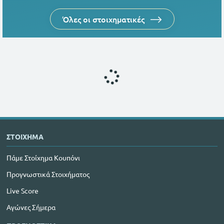
Όλες οι στοιχηματικές
ΣΤΟΙΧΗΜΑ
Πάμε Στοίχημα Κουπόνι
Προγνωστικά Στοιχήματος
Live Score
Αγώνες Σήμερα