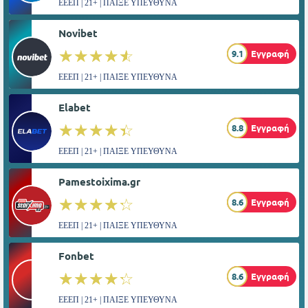
ΕΕΕΠ | 21+ | ΠΑΙΞΕ ΥΠΕΥΘΥΝΑ
Novibet
☆☆☆☆☆
★★★★★
9.1
Εγγραφή
ΕΕΕΠ | 21+ | ΠΑΙΞΕ ΥΠΕΥΘΥΝΑ
Elabet
☆☆☆☆☆
★★★★★
8.8
Εγγραφή
ΕΕΕΠ | 21+ | ΠΑΙΞΕ ΥΠΕΥΘΥΝΑ
Pamestoixima.gr
☆☆☆☆☆
★★★★★
8.6
Εγγραφή
ΕΕΕΠ | 21+ | ΠΑΙΞΕ ΥΠΕΥΘΥΝΑ
Fonbet
☆☆☆☆☆
★★★★★
8.6
Εγγραφή
ΕΕΕΠ | 21+ | ΠΑΙΞΕ ΥΠΕΥΘΥΝΑ