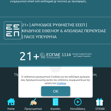
ενημερωτικά email από sentragoal.gr σχετικά με προσφορές.
21+ | ΑΡΜΟΔΙΟΣ ΡΥΘΜΙΣΤΗΣ ΕΕΕΠ |
ΚΙΝΔΥΝΟΣ ΕΘΙΣΜΟΥ & ΑΠΩΛΕΙΑΣ ΠΕΡΙΟΥΣΙΑΣ
|
ΠΑΙΞΕ ΥΠΕΥΘΥΝΑ
21+
Όροι χρήσης |
Πολιτική απορρήτου |
Θέσεις εργασίας
Ο ιστότοπος χρησιμοποιεί Cookies για την καλύτερη εμπειρία
σας. Χρησιμοποιώντας αυτόν τον ιστότοπο, συμφωνείτε με την
© 2026 Sentragoal
χρήση των
Cookies
.
Developed by
Digital Winners
OK
Home
Προγνωστικά
Κουπόνι
Μεταδόσεις
STX500