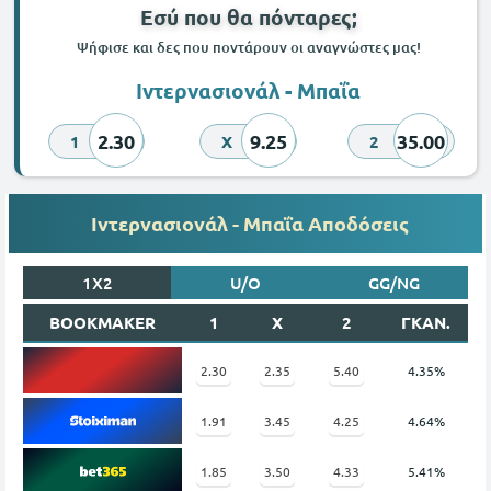
Εσύ που θα πόνταρες;
Ψήφισε και δες που ποντάρουν οι αναγνώστες μας!
Ιντερνασιονάλ - Μπαΐα
2.30
9.25
35.00
1
X
2
Ιντερνασιονάλ - Μπαΐα Αποδόσεις
1X2
U/O
GG/NG
BOOKMAKER
1
X
2
ΓΚΑΝ.
2.30
2.35
5.40
4.35%
1.91
3.45
4.25
4.64%
1.85
3.50
4.33
5.41%