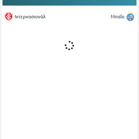
Ιντερνασιονάλ
Μπαΐα