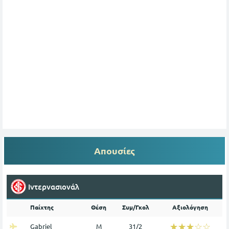
Απουσίες
Ιντερνασιονάλ
Παίχτης
Θέση
Συμ/Γκολ
Αξιολόγηση
☆☆☆☆☆
★★★★★
Gabriel
Μ
31/2