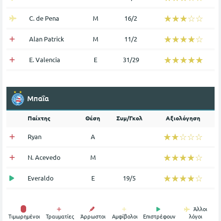
☆☆☆☆☆
★★★★★
C. de Pena
Μ
16/2
☆☆☆☆☆
★★★★★
Alan Patrick
Μ
11/2
☆☆☆☆☆
★★★★★
E. Valencia
Ε
31/29
Μπαΐα
Παίχτης
Θέση
Συμ/Γκολ
Αξιολόγηση
☆☆☆☆☆
★★★★★
Ryan
Α
☆☆☆☆☆
★★★★★
N. Acevedo
Μ
☆☆☆☆☆
★★★★★
Everaldo
Ε
19/5
Άλλοι
Tιμωρημένοι
Τραυματίες
Άρρωστοι
Αμφίβολοι
Επιστρέφουν
λόγοι