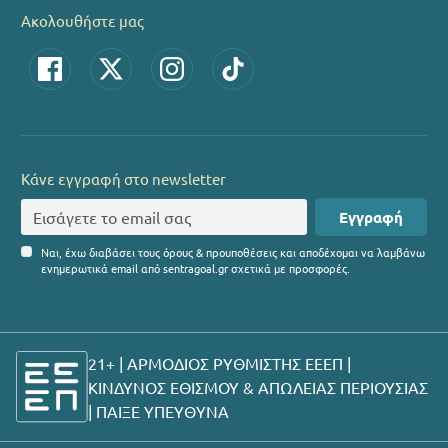
Ακολουθήστε μας
Κάνε εγγραφή στο newsletter
Εγγραφή
Ναι, έχω διαβάσει τους όρους & προυποθέσεις και αποδέχομαι να λαμβάνω
ενημερωτικά email από sentragoal.gr σχετικά με προσφορές.
21+ | ΑΡΜΟΔΙΟΣ ΡΥΘΜΙΣΤΗΣ ΕΕΕΠ |
ΚΙΝΔΥΝΟΣ ΕΘΙΣΜΟΥ & ΑΠΩΛΕΙΑΣ ΠΕΡΙΟΥΣΙΑΣ
|
ΠΑΙΞΕ ΥΠΕΥΘΥΝΑ