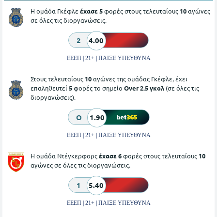
Η ομάδα Γκέφλε
έχασε 5
φορές στους τελευταίους
10
αγώνες
σε όλες τις διοργανώσεις.
2
4.00
ΕΕΕΠ | 21+ | ΠΑΙΞΕ ΥΠΕΥΘΥΝΑ
Στους τελευταίους
10
αγώνες της ομάδας Γκέφλε, έχει
επαληθευτεί
5
φορές το σημείο
Over 2.5 γκολ
(σε όλες τις
διοργανώσεις).
O
1.90
ΕΕΕΠ | 21+ | ΠΑΙΞΕ ΥΠΕΥΘΥΝΑ
Η ομάδα Ντέγκερφορς
έχασε 6
φορές στους τελευταίους
10
αγώνες σε όλες τις διοργανώσεις.
1
5.40
ΕΕΕΠ | 21+ | ΠΑΙΞΕ ΥΠΕΥΘΥΝΑ