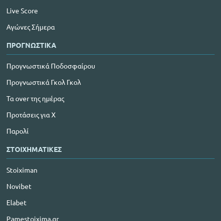
Live Score
Αγώνες Σήμερα
ΠΡΟΓΝΩΣΤΙΚΑ
Προγνωστικά Ποδοσφαίρου
Προγνωστικά Γκολ Γκολ
Τα over της ημέρας
Προτάσεις για Χ
Παρολί
ΣΤΟΙΧΗΜΑΤΙΚΕΣ
Stoiximan
Novibet
Elabet
Pamestoixima.gr