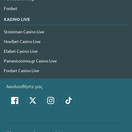
Fonbet
ΚΑΖΙΝΟ LIVE
Stoiximan Casino Live
Novibet Casino Live
Elabet Casino Live
Pamestoixima.gr Casino Live
Fonbet Casino Live
Ακολουθήστε μας