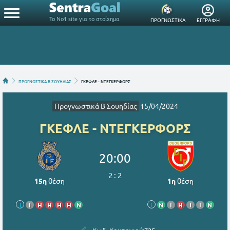
Το Νο1 site για το στοίχημα
ΠΡΟΓΝΩΣΤΙΚΑ
ΕΓΓΡΑΦΗ
ΠΡΟΓΝΩΣΤΙΚΑ Β ΣΟΥΗΔΙΑΣ
ΓΚΕΦΛΕ - ΝΤΕΓΚΕΡΦΟΡΣ
Προγνωστικά Β Σουηδίας
15/04/2024
ΓΚΕΦΛΕ - ΝΤΕΓΚΕΡΦΟΡΣ
20:00
2
:
2
15η
θέση
1η
θέση
i
Ι
Η
Η
Η
Η
Ν
i
Ν
Ι
Η
Ι
Ι
Ν