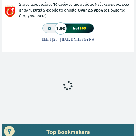
Στους τελευταίους
10
αγώνες της ομάδας Ντέγκερφορς, έχει
επαληθευτεί
5
φορές το σημείο
Over 2.5 γκολ
(σε όλες τις
διοργανώσεις).
O
1.90
ΕΕΕΠ | 21+ | ΠΑΙΞΕ ΥΠΕΥΘΥΝΑ
Top Bookmakers