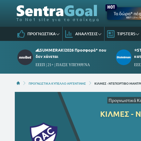
Τα δώρα* πέφ
ΕΕΕΠ | 21+ |
Το Νο1 site για το στοίχημα
ΠΡΟΓΝΩΣΤΙΚΑ
ΑΝΑΛΥΣΕΙΣ
TIPSTERS
🌊SUMMERAKI2026 Προσφορά* που
⭐ST
δεν χάνεται
κα
ΕΕΕΠ | 21+ | ΠΑΙΞΕ ΥΠΕΥΘΥΝΑ
ΕΕΕ
ΠΡΟΓΝΩΣΤΙΚΑ ΚΥΠΕΛΛΟ ΑΡΓΕΝΤΙΝΗΣ
ΚΙΛΜΕΣ - ΝΤΕΠΟΡΤΙΒΟ ΜΑΝΤΡ
Προγνωστικά Κύ
ΚΙΛΜΕΣ - 