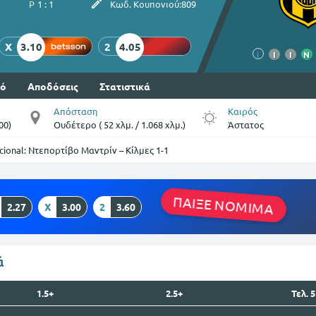
P
1
:
1
Κωδ. Κουπονιού:
809
X
3.10
2
4.05
i
Ι
Ι
Ν
κό
Αποδόσεις
Στατιστικά
Απόσταση
Καιρός
00)
Ουδέτερο ( 52 χλμ. / 1.068 χλμ.)
Άστατος
cional: Ντεπορτίβο Μαντρίν – Κίλμες 1-1
ΠΑΙΞΕ ΝΟΜΙΜΑ
2.27
X
3.00
2
3.60
ά
1.5+
2.5+
Τελ. 5