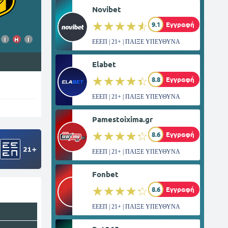
Novibet
☆☆☆☆☆
★★★★★
9.1
Εγγραφή
Ι
Η
Ι
ΕΕΕΠ | 21+ | ΠΑΙΞΕ ΥΠΕΥΘΥΝΑ
Elabet
☆☆☆☆☆
★★★★★
8.8
Εγγραφή
ΕΕΕΠ | 21+ | ΠΑΙΞΕ ΥΠΕΥΘΥΝΑ
Pamestoixima.gr
☆☆☆☆☆
★★★★★
8.6
Εγγραφή
ΕΕΕΠ | 21+ | ΠΑΙΞΕ ΥΠΕΥΘΥΝΑ
Fonbet
☆☆☆☆☆
★★★★★
8.6
Εγγραφή
ΕΕΕΠ | 21+ | ΠΑΙΞΕ ΥΠΕΥΘΥΝΑ