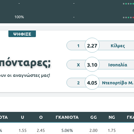
-
-
100%
-
ΨΗΦΙΣΕ
2.27
1
Κίλμες
πόνταρες;
3.10
X
Ισοπαλία
υν οι αναγνώστες μας!
4.05
2
Ντεπορτίβο Μ.
ΟΤΑ
U
O
ΓΚΑΝΙΟΤΑ
GG
NG
ΓΚ
%
1.55
2.45
5.06%
2.00
1.75