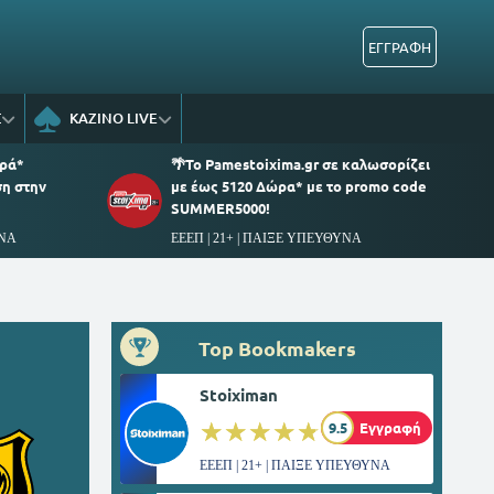
ΕΓΓΡΑΦΗ
Σ
ΚΑΖΙΝΟ LIVE
ορά*
🌴To Pamestoixima.gr σε καλωσορίζει
ση στην
με έως 5120 Δώρα* με το promo code
SUMMER5000!
ΥΝΑ
ΕΕΕΠ | 21+ | ΠΑΙΞΕ ΥΠΕΥΘΥΝΑ
Top Bookmakers
Stoiximan
☆☆☆☆☆
★★★★★
9.5
Εγγραφή
ΕΕΕΠ | 21+ | ΠΑΙΞΕ ΥΠΕΥΘΥΝΑ