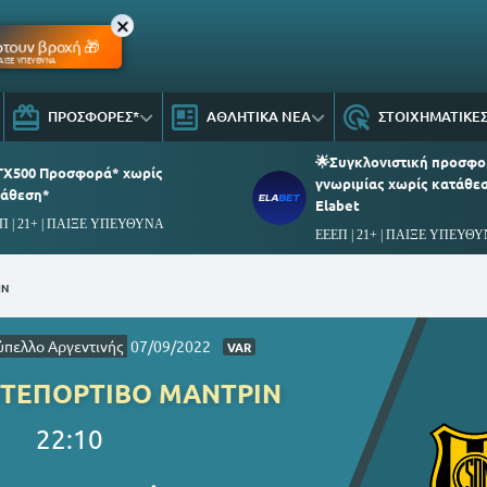
τουν βροχή 🎁
 ΠΑΙΞΕ ΥΠΕΥΘΥΝΑ
ΠΡΟΣΦΟΡΕΣ*
ΑΘΛΗΤΙΚΑ ΝΕΑ
ΣΤΟΙΧΗΜΑΤΙΚΕ
🌟Συγκλονιστική προσφ
X500 Προσφορά* χωρίς
γνωριμίας χωρίς κατάθε
τάθεση*
Elabet
Π | 21+ | ΠΑΙΞΕ ΥΠΕΥΘΥΝΑ
ΕΕΕΠ | 21+ | ΠΑΙΞΕ ΥΠΕΥΘ
ΙΝ
πελλο Αργεντινής
07/09/2022
VAR
ΝΤΕΠΟΡΤΙΒΟ ΜΑΝΤΡΙΝ
22:10