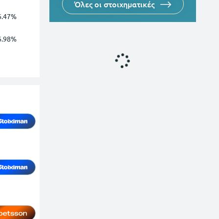
Όλες οι στοιχηματικές
6.47%
6.98%