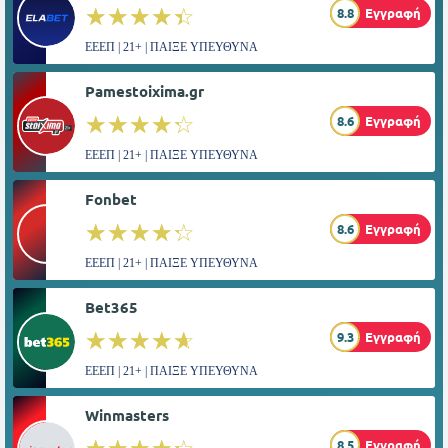
☆☆☆☆☆
★★★★★
8.8
Εγγραφή
ΕΕΕΠ | 21+ | ΠΑΙΞΕ ΥΠΕΥΘΥΝΑ
Pamestoixima.gr
☆☆☆☆☆
★★★★★
8.6
Εγγραφή
ΕΕΕΠ | 21+ | ΠΑΙΞΕ ΥΠΕΥΘΥΝΑ
Fonbet
☆☆☆☆☆
★★★★★
8.6
Εγγραφή
ΕΕΕΠ | 21+ | ΠΑΙΞΕ ΥΠΕΥΘΥΝΑ
Bet365
☆☆☆☆☆
★★★★★
9.3
Εγγραφή
ΕΕΕΠ | 21+ | ΠΑΙΞΕ ΥΠΕΥΘΥΝΑ
Winmasters
☆☆☆☆☆
★★★★★
8.5
Εγγραφή