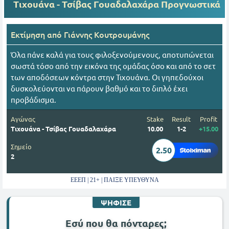
Τιχουάνα - Τσίβας Γουαδαλαχάρα
Προγνωστικά
Εκτίμηση από
Γιάννης Κουτρουμάνης
Όλα πάνε καλά για τους φιλοξενούμενους, αποτυπώνεται
σωστά τόσο από την εικόνα της ομάδας όσο και από το σετ
των αποδόσεων κόντρα στην Τιχουάνα. Οι γηπεδούχοι
δυσκολεύονται να πάρουν βαθμό και το διπλό έχει
προβάδισμα.
Αγώνας
Stake
Result
Profit
Τιχουάνα - Τσίβας Γουαδαλαχάρα
10.00
1-2
+15.00
Σημείο
2.50
2
ΕΕΕΠ | 21+ | ΠΑΙΞΕ ΥΠΕΥΘΥΝΑ
ΨΗΦΙΣΕ
Εσύ που θα πόνταρες;