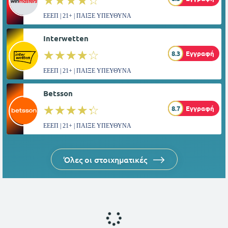
ΕΕΕΠ | 21+ | ΠΑΙΞΕ ΥΠΕΥΘΥΝΑ
Interwetten
☆☆☆☆☆
★★★★★
8.3
Εγγραφή
ΕΕΕΠ | 21+ | ΠΑΙΞΕ ΥΠΕΥΘΥΝΑ
Betsson
☆☆☆☆☆
★★★★★
8.7
Εγγραφή
ΕΕΕΠ | 21+ | ΠΑΙΞΕ ΥΠΕΥΘΥΝΑ
Όλες οι στοιχηματικές