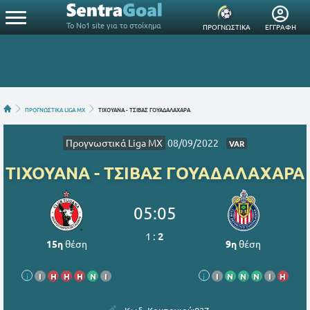
Το Νο1 site για το στοίχημα
ΠΡΟΓΝΩΣΤΙΚΑ
ΕΓΓΡΑΦΗ
ΠΡΟΓΝΩΣΤΙΚΑ LIGA MX
ΤΙΧΟΥΑΝΑ - ΤΣΙΒΑΣ ΓΟΥΑΔΑΛΑΧΑΡΑ
Προγνωστικά Liga MX
08/09/2022
VAR
ΤΙΧΟΥΑΝΑ - ΤΣΙΒΑΣ ΓΟΥΑΔΑΛΑΧΑΡΑ
05:05
1
:
2
15η
θέση
9η
θέση
i
Ι
Η
Η
Η
Ν
Ι
i
Ι
Ν
Ν
Ν
Ι
Η