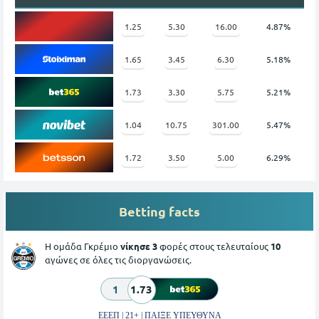
1.25
5.30
16.00
4.87%
1.65
3.45
6.30
5.18%
1.73
3.30
5.75
5.21%
1.04
10.75
301.00
5.47%
1.72
3.50
5.00
6.29%
Betting facts
Η ομάδα Γκρέμιο
νίκησε 3
φορές στους τελευταίους
10
αγώνες σε όλες τις διοργανώσεις.
1
1.73
ΕΕΕΠ | 21+ | ΠΑΙΞΕ ΥΠΕΥΘΥΝΑ