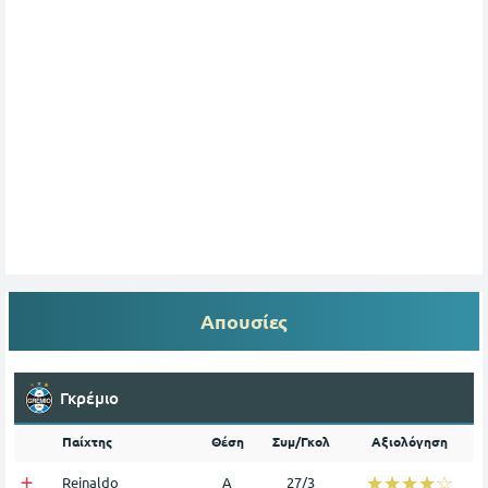
Απουσίες
Γκρέμιο
Παίχτης
Θέση
Συμ/Γκολ
Αξιολόγηση
☆☆☆☆☆
★★★★★
Reinaldo
Α
27/3