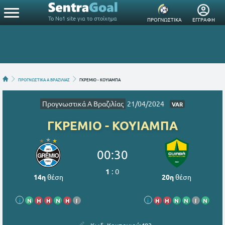
Το Νο1 site για το στοίχημα
ΠΡΟΓΝΩΣΤΙΚΑ
ΕΓΓΡΑΦΗ
ΠΡΟΓΝΩΣΤΙΚΑ Α ΒΡΑΖΙΛΙΑΣ
ΓΚΡΕΜΙΟ - ΚΟΥΙΑΜΠΑ
Προγνωστικά Α Βραζιλίας
21/04/2024
VAR
ΓΚΡΕΜΙΟ - ΚΟΥΙΑΜΠΑ
00:30
1
:
0
14η
θέση
20η
θέση
i
Ν
Η
Η
Ν
Η
Ι
i
Η
Η
Ν
Ν
Ι
Ν