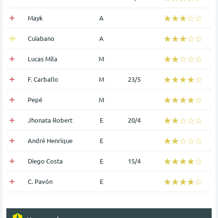
☆☆☆☆☆
★★★★★
Mayk
Α
☆☆☆☆☆
★★★★★
Cuiabano
Α
☆☆☆☆☆
★★★★★
Lucas Mila
Μ
☆☆☆☆☆
★★★★★
F. Carballo
Μ
23/5
☆☆☆☆☆
★★★★★
Pepê
Μ
☆☆☆☆☆
★★★★★
Jhonata Robert
Ε
20/4
☆☆☆☆☆
★★★★★
André Henrique
Ε
☆☆☆☆☆
★★★★★
Diego Costa
Ε
15/4
☆☆☆☆☆
★★★★★
C. Pavón
Ε