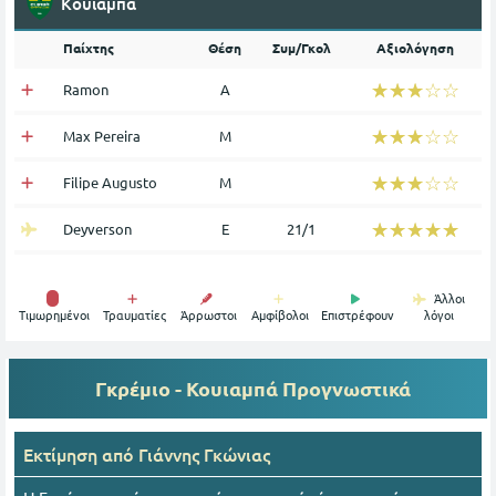
Κουιαμπά
Παίχτης
Θέση
Συμ/Γκολ
Αξιολόγηση
☆☆☆☆☆
★★★★★
Ramon
Α
☆☆☆☆☆
★★★★★
Max Pereira
Μ
☆☆☆☆☆
★★★★★
Filipe Augusto
Μ
☆☆☆☆☆
★★★★★
Deyverson
Ε
21/1
Άλλοι
Tιμωρημένοι
Τραυματίες
Άρρωστοι
Αμφίβολοι
Επιστρέφουν
λόγοι
Γκρέμιο - Κουιαμπά
Προγνωστικά
Εκτίμηση από
Γιάννης Γκώνιας