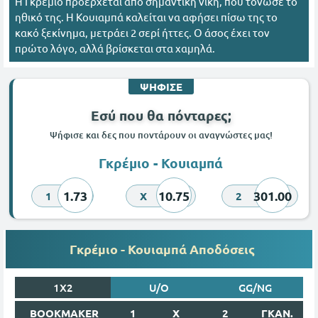
Η Γκρέμιο προέρχεται από σημαντική νίκη, που τόνωσε το
ηθικό της. Η Κουιαμπά καλείται να αφήσει πίσω της το
κακό ξεκίνημα, μετράει 2 σερί ήττες. Ο άσος έχει τον
πρώτο λόγο, αλλά βρίσκεται στα χαμηλά.
ΨΗΦΙΣΕ
Εσύ που θα πόνταρες;
Ψήφισε και δες που ποντάρουν οι αναγνώστες μας!
Γκρέμιο - Κουιαμπά
1.73
10.75
301.00
1
X
2
Γκρέμιο - Κουιαμπά Αποδόσεις
1X2
U/O
GG/NG
BOOKMAKER
1
X
2
ΓΚΑΝ.