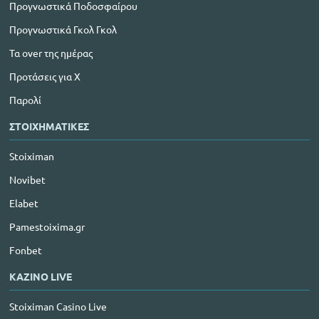
Προγνωστικά Ποδοσφαίρου
Προγνωστικά Γκολ Γκολ
Τα over της ημέρας
Προτάσεις για Χ
Παρολί
ΣΤΟΙΧΗΜΑΤΙΚΕΣ
Stoiximan
Novibet
Elabet
Pamestoixima.gr
Fonbet
ΚΑΖΙΝΟ LIVE
Stoiximan Casino Live