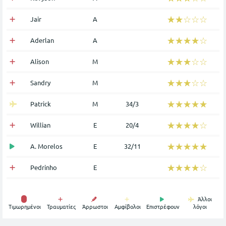
☆☆☆☆☆
★★★★★
Jair
Α
☆☆☆☆☆
★★★★★
Aderlan
Α
☆☆☆☆☆
★★★★★
Alison
Μ
☆☆☆☆☆
★★★★★
Sandry
Μ
☆☆☆☆☆
★★★★★
Patrick
Μ
34/3
☆☆☆☆☆
★★★★★
Willian
Ε
20/4
☆☆☆☆☆
★★★★★
A. Morelos
Ε
32/11
☆☆☆☆☆
★★★★★
Pedrinho
Ε
Άλλοι
Tιμωρημένοι
Τραυματίες
Άρρωστοι
Αμφίβολοι
Επιστρέφουν
λόγοι