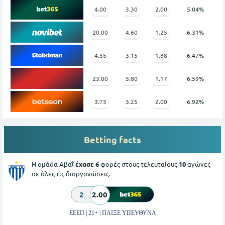
4.00
3.30
2.00
5.04%
20.00
4.60
1.25
6.31%
4.55
3.15
1.88
6.47%
23.00
5.80
1.17
6.59%
3.75
3.25
2.00
6.92%
Betting facts
Η ομάδα Αβαΐ
έχασε 6
φορές στους τελευταίους
10
αγώνες
σε όλες τις διοργανώσεις.
2
2.00
ΕΕΕΠ | 21+ | ΠΑΙΞΕ ΥΠΕΥΘΥΝΑ