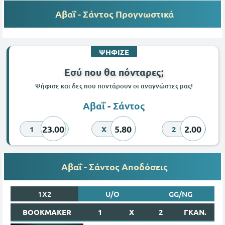
Αβαΐ - Σάντος
Προγνωστικά
ΨΗΦΙΣΕ
Εσύ που θα πόνταρες;
Ψήφισε και δες που ποντάρουν οι αναγνώστες μας!
Αβαΐ - Σάντος
23.00
5.80
2.00
1
X
2
Αβαΐ - Σάντος Αποδόσεις
1X2
U/O
GG/NG
BOOKMAKER
1
X
2
ΓΚΑΝ.