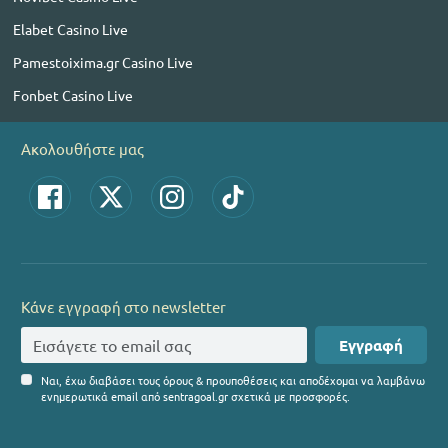
Elabet Casino Live
Pamestoixima.gr Casino Live
Fonbet Casino Live
Ακολουθήστε μας
Κάνε εγγραφή στο newsletter
Εγγραφή
Ναι, έχω διαβάσει τους όρους & προυποθέσεις και αποδέχομαι να λαμβάνω
ενημερωτικά email από sentragoal.gr σχετικά με προσφορές.