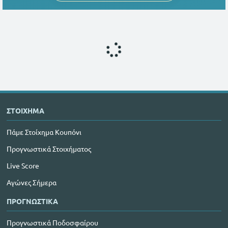
ΣΤΟΙΧΗΜΑ
Πάμε Στοίχημα Κουπόνι
Προγνωστικά Στοιχήματος
Live Score
Αγώνες Σήμερα
ΠΡΟΓΝΩΣΤΙΚΑ
Προγνωστικά Ποδοσφαίρου