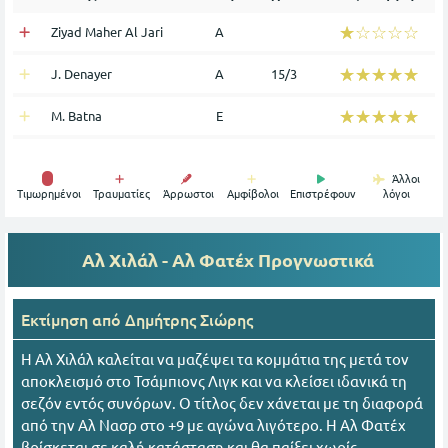
☆☆☆☆☆
★★★★★
Ziyad Maher Al Jari
Α
☆☆☆☆☆
★★★★★
J. Denayer
Α
15/3
☆☆☆☆☆
★★★★★
M. Batna
Ε
Άλλοι
Tιμωρημένοι
Τραυματίες
Άρρωστοι
Αμφίβολοι
Επιστρέφουν
λόγοι
Αλ Χιλάλ - Αλ Φατέχ
Προγνωστικά
Εκτίμηση από
Δημήτρης Σιώρης
Η Αλ Χιλάλ καλείται να μαζέψει τα κομμάτια της μετά τον
αποκλεισμό στο Τσάμπιονς Λιγκ και να κλείσει ιδανικά τη
σεζόν εντός συνόρων. Ο τίτλος δεν χάνεται με τη διαφορά
από την Αλ Νασρ στο +9 με αγώνα λιγότερο. Η Αλ Φατέχ
βρίσκεται σε καλή κατάσταση και θα παίξει χωρίς