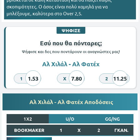
σκοπιμότητες. Ο άσος είναι πολύ χαμηλά για να
μπλέξουμε, καλύτερα στο Over 2,5.
ΨΗΦΙΣΕ
Εσύ που θα πόνταρες;
Ψήφισε και δες που ποντάρουν οι αναγνώστες μας!
Αλ Χιλάλ - Αλ Φατέχ
1.53
7.80
11.25
1
X
2
Αλ Χιλάλ - Αλ Φατέχ Αποδόσεις
1X2
U/O
GG/NG
BOOKMAKER
1
X
2
ΓΚΑΝ.