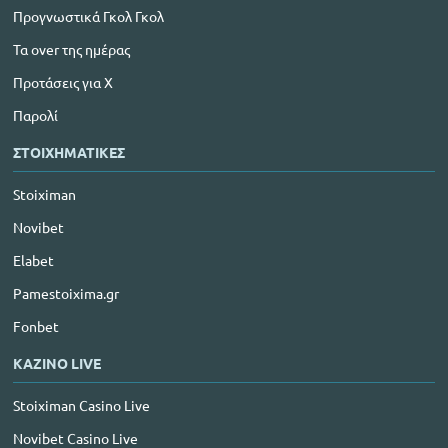
Προγνωστικά Γκολ Γκολ
Τα over της ημέρας
Προτάσεις για Χ
Παρολί
ΣΤΟΙΧΗΜΑΤΙΚΕΣ
Stoiximan
Novibet
Elabet
Pamestoixima.gr
Fonbet
ΚΑΖΙΝΟ LIVE
Stoiximan Casino Live
Novibet Casino Live