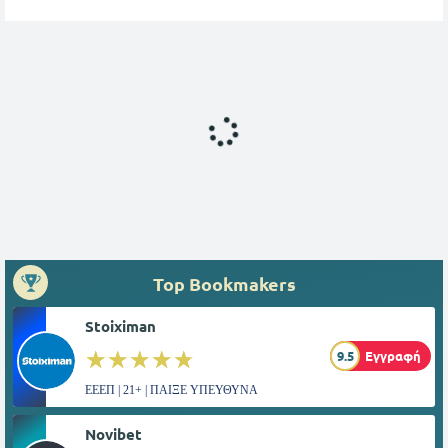
Top Bookmakers
Stoiximan
☆☆☆☆☆
★★★★★
9.5
Εγγραφή
ΕΕΕΠ | 21+ | ΠΑΙΞΕ ΥΠΕΥΘΥΝΑ
Novibet