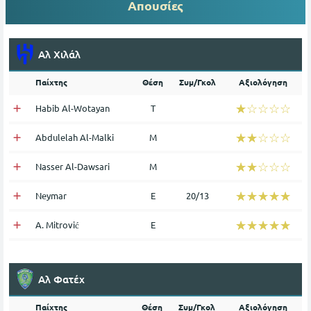
Απουσίες
Αλ Χιλάλ
Παίχτης
Θέση
Συμ/Γκολ
Αξιολόγηση
☆☆☆☆☆
★★★★★
Habib Al-Wotayan
Τ
☆☆☆☆☆
★★★★★
Abdulelah Al-Malki
Μ
☆☆☆☆☆
★★★★★
Nasser Al-Dawsari
Μ
☆☆☆☆☆
★★★★★
Neymar
Ε
20/13
☆☆☆☆☆
★★★★★
A. Mitrović
Ε
Αλ Φατέχ
Παίχτης
Θέση
Συμ/Γκολ
Αξιολόγηση