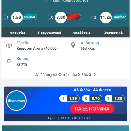
Κωδ. Κουπονιού:
101
1.53
7.80
11.25
1
X
2
Απουσίες
Προγνωστικό
Αποδόσεις
Στατιστικά
Γήπεδο
Απόσταση
Kingdom Arena (40.000)
553 χλμ.
Καιρός
Ζέστη
Α΄ Γύρος:
Αλ Φατέχ - Αλ Χιλάλ 0 - 2
Αλ Χιλάλ - Αλ Φατέχ
1
1.29
X
5.70
2
8.50
ΠΑΙΞΕ ΝΟΜΙΜΑ
ΕΕΕΠ | 21+ | ΠΑΙΞΕ ΥΠΕΥΘΥΝΑ