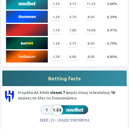
1.53
3.15
11.25
5.66%
1.29
5.70
8.50
6.39%
1.19
7.80
10.00
6.41%
1.28
5.75
8.50
6.79%
1.28
6.00
8.00
6.80%
Betting facts
Η ομάδα Αλ Χιλάλ
νίκησε 7
φορές στους τελευταίους
10
αγώνες σε όλες τις διοργανώσεις.
1
1.53
ΕΕΕΠ | 21+ | ΠΑΙΞΕ ΥΠΕΥΘΥΝΑ