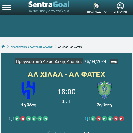
Το Νο1 site για το στοίχημα
ΠΡΟΓΝΩΣΤΙΚΑ
ΕΓΓΡΑΦΗ
ΠΡΟΓΝΩΣΤΙΚΑ A ΣΑΟΥΔΙΚΗΣ ΑΡΑΒΙΑΣ
ΑΛ ΧΙΛΑΛ - ΑΛ ΦΑΤΕΧ
Προγνωστικά A Σαουδικής Αραβίας
26/04/2024
VAR
ΑΛ ΧΙΛΑΛ - ΑΛ ΦΑΤΕΧ
18:00
3
:
1
1η
θέση
7η
θέση
i
Ν
Η
Ν
Ν
Ν
Ν
i
Ν
Η
Ν
Ν
Η
Η