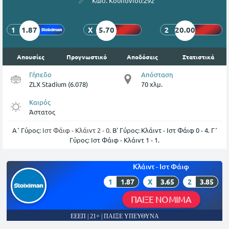
Κωδ. Κουπονιού:
292
1.87
5.70
20.00
1
X
2
Απουσίες
Προγνωστικό
Αποδόσεις
Στατιστικά
Γήπεδο
Απόσταση
ZLX Stadium (6.078)
70 χλμ.
Καιρός
Άστατος
Α΄ Γύρος:
Ιστ Φάιφ - Κλάιντ 2 - 0.
B' Γύρος: Κλάιντ - Ιστ Φάιφ 0 - 4. Γ΄
Γύρος: Ιστ Φάιφ - Κλάιντ 1 - 1.
Κλάιντ - Ιστ Φάιφ
1
1.87
X
3.65
2
3.85
ΠΑΙΞΕ ΝΟΜΙΜΑ
ΕΕΕΠ | 21+ | ΠΑΙΞΕ ΥΠΕΥΘΥΝΑ