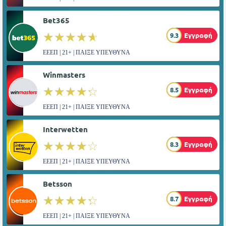
Bet365
☆☆☆☆☆
★★★★★
9.3
Εγγραφή
ΕΕΕΠ | 21+ | ΠΑΙΞΕ ΥΠΕΥΘΥΝΑ
Winmasters
☆☆☆☆☆
★★★★★
8.5
Εγγραφή
ΕΕΕΠ | 21+ | ΠΑΙΞΕ ΥΠΕΥΘΥΝΑ
Interwetten
☆☆☆☆☆
★★★★★
8.3
Εγγραφή
ΕΕΕΠ | 21+ | ΠΑΙΞΕ ΥΠΕΥΘΥΝΑ
Betsson
☆☆☆☆☆
★★★★★
8.7
Εγγραφή
ΕΕΕΠ | 21+ | ΠΑΙΞΕ ΥΠΕΥΘΥΝΑ