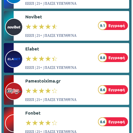
ΕΕΕΠ | 21+ | ΠΑΙΞΕ ΥΠΕΥΘΥΝΑ
Novibet
☆☆☆☆☆
★★★★★
9.1
Εγγραφή
ΕΕΕΠ | 21+ | ΠΑΙΞΕ ΥΠΕΥΘΥΝΑ
Elabet
☆☆☆☆☆
★★★★★
8.8
Εγγραφή
ΕΕΕΠ | 21+ | ΠΑΙΞΕ ΥΠΕΥΘΥΝΑ
Pamestoixima.gr
☆☆☆☆☆
★★★★★
8.6
Εγγραφή
ΕΕΕΠ | 21+ | ΠΑΙΞΕ ΥΠΕΥΘΥΝΑ
Fonbet
☆☆☆☆☆
★★★★★
8.6
Εγγραφή
ΕΕΕΠ | 21+ | ΠΑΙΞΕ ΥΠΕΥΘΥΝΑ