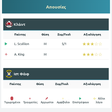
Απουσίες
Κλάιντ
Παίχτης
Θέση
Συμ/Γκολ
Αξιολόγηση
☆☆☆☆☆
★★★★★
L. Scullion
Μ
5/1
☆☆☆☆☆
★★★★★
A. King
Μ
Ιστ Φάιφ
Παίχτης
Θέση
Συμ/Γκολ
Αξιολόγηση
Άλλοι
Tιμωρημένοι
Τραυματίες
Άρρωστοι
Αμφίβολοι
Επιστρέφουν
λόγοι