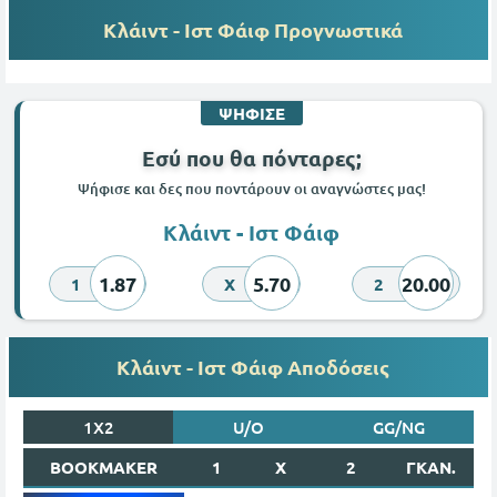
Κλάιντ - Ιστ Φάιφ
Προγνωστικά
ΨΗΦΙΣΕ
Εσύ που θα πόνταρες;
Ψήφισε και δες που ποντάρουν οι αναγνώστες μας!
Κλάιντ - Ιστ Φάιφ
1.87
5.70
20.00
1
X
2
Κλάιντ - Ιστ Φάιφ Αποδόσεις
1X2
U/O
GG/NG
BOOKMAKER
1
X
2
ΓΚΑΝ.