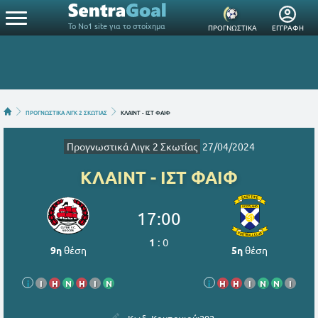
Το Νο1 site για το στοίχημα
ΠΡΟΓΝΩΣΤΙΚΑ
ΕΓΓΡΑΦΗ
ΠΡΟΓΝΩΣΤΙΚΑ ΛΙΓΚ 2 ΣΚΩΤΙΑΣ
ΚΛΑΙΝΤ - ΙΣΤ ΦΑΙΦ
Προγνωστικά Λιγκ 2 Σκωτίας
27/04/2024
ΚΛΑΙΝΤ - ΙΣΤ ΦΑΙΦ
17:00
1
:
0
9η
θέση
5η
θέση
i
Ι
Η
Ν
Η
Ι
Ν
i
Η
Η
Ι
Ν
Ν
Ι