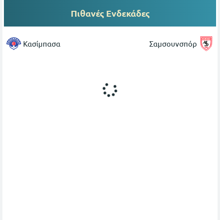
Πιθανές Ενδεκάδες
Κασίμπασα
Σαμσουνσπόρ