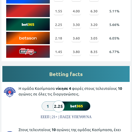
1.55
4.00
6.30
5.11%
2.25
3.30
3.20
5.66%
2.18
3.60
3.05
6.05%
1.45
3.80
8.35
6.77%
Betting facts
Η ομάδα Κασίμπασα
νίκησε 4
φορές στους τελευταίους
10
αγώνες σε όλες τις διοργανώσεις.
1
2.25
ΕΕΕΠ | 21+ | ΠΑΙΞΕ ΥΠΕΥΘΥΝΑ
Στους τελευταίους
10
αγώνες της ομάδας Κασίμπασα, έχει