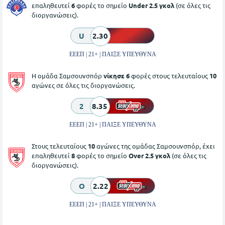
επαληθευτεί
6
φορές το σημείο
Under 2.5 γκολ
(σε όλες τις
διοργανώσεις).
U
2.30
ΕΕΕΠ | 21+ | ΠΑΙΞΕ ΥΠΕΥΘΥΝΑ
Η ομάδα Σαμσουνσπόρ
νίκησε 6
φορές στους τελευταίους
10
αγώνες σε όλες τις διοργανώσεις.
2
8.35
ΕΕΕΠ | 21+ | ΠΑΙΞΕ ΥΠΕΥΘΥΝΑ
Στους τελευταίους
10
αγώνες της ομάδας Σαμσουνσπόρ, έχει
επαληθευτεί
8
φορές το σημείο
Over 2.5 γκολ
(σε όλες τις
διοργανώσεις).
O
2.22
ΕΕΕΠ | 21+ | ΠΑΙΞΕ ΥΠΕΥΘΥΝΑ