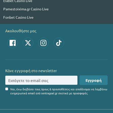
Elabet Casino Live
Pamestoixima.gr Casino Live
Fonbet Casino Live
Ακολουθήστε μας
Κάνε εγγραφή στο newsletter
Εγγραφή
Ναι, έχω διαβάσει τους όρους & προυποθέσεις και αποδέχομαι να λαμβάνω
ενημερωτικά email από sentragoal.gr σχετικά με προσφορές.