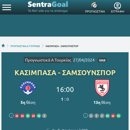
Το Νο1 site για το στοίχημα
ΠΡΟΓΝΩΣΤΙΚΑ
ΕΓΓΡΑΦΗ
ΠΡΟΓΝΩΣΤΙΚΑ Α ΤΟΥΡΚΙΑΣ
ΚΑΣΙΜΠΑΣΑ - ΣΑΜΣΟΥΝΣΠΟΡ
Προγνωστικά Α Τουρκίας
27/04/2024
VAR
ΚΑΣΙΜΠΑΣΑ - ΣΑΜΣΟΥΝΣΠΟΡ
16:00
1
:
0
5η
θέση
13η
θέση
i
Η
Η
Ν
Η
Ν
Ι
i
Ι
Ι
Ι
Ν
Η
Ν