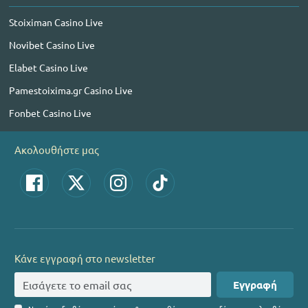
Stoiximan Casino Live
Novibet Casino Live
Elabet Casino Live
Pamestoixima.gr Casino Live
Fonbet Casino Live
Ακολουθήστε μας
Κάνε εγγραφή στο newsletter
Εγγραφή