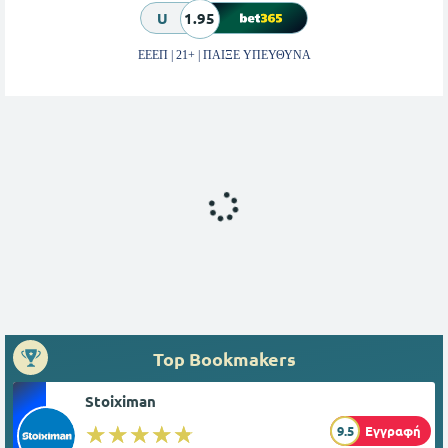
U
1.95
ΕΕΕΠ | 21+ | ΠΑΙΞΕ ΥΠΕΥΘΥΝΑ
Top Bookmakers
Stoiximan
☆☆☆☆☆
★★★★★
9.5
Εγγραφή