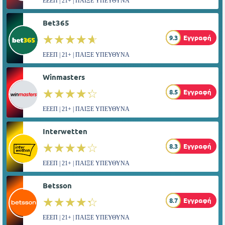
ΕΕΕΠ | 21+ | ΠΑΙΞΕ ΥΠΕΥΘΥΝΑ
Bet365
☆☆☆☆☆
★★★★★
9.3
Εγγραφή
ΕΕΕΠ | 21+ | ΠΑΙΞΕ ΥΠΕΥΘΥΝΑ
Winmasters
☆☆☆☆☆
★★★★★
8.5
Εγγραφή
ΕΕΕΠ | 21+ | ΠΑΙΞΕ ΥΠΕΥΘΥΝΑ
Interwetten
☆☆☆☆☆
★★★★★
8.3
Εγγραφή
ΕΕΕΠ | 21+ | ΠΑΙΞΕ ΥΠΕΥΘΥΝΑ
Betsson
☆☆☆☆☆
★★★★★
8.7
Εγγραφή
ΕΕΕΠ | 21+ | ΠΑΙΞΕ ΥΠΕΥΘΥΝΑ