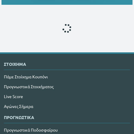
ΣΤΟΙΧΗΜΑ
Πάμε Στοίχημα Κουπόνι
Προγνωστικά Στοιχήματος
Live Score
Αγώνες Σήμερα
ΠΡΟΓΝΩΣΤΙΚΑ
Προγνωστικά Ποδοσφαίρου