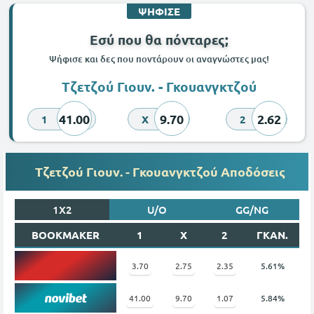
ΨΗΦΙΣΕ
Εσύ που θα πόνταρες;
Ψήφισε και δες που ποντάρουν οι αναγνώστες μας!
Τζετζού Γιουν. - Γκουανγκτζού
41.00
9.70
2.62
1
X
2
Τζετζού Γιουν. - Γκουανγκτζού Αποδόσεις
1X2
U/O
GG/NG
BOOKMAKER
1
X
2
ΓΚΑΝ.
3.70
2.75
2.35
5.61%
41.00
9.70
1.07
5.84%