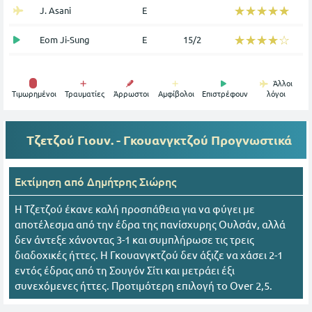
☆☆☆☆☆
★★★★★
J. Asani
Ε
☆☆☆☆☆
★★★★★
Eom Ji-Sung
Ε
15/2
Άλλοι
Tιμωρημένοι
Τραυματίες
Άρρωστοι
Αμφίβολοι
Επιστρέφουν
λόγοι
Τζετζού Γιουν. - Γκουανγκτζού
Προγνωστικά
Εκτίμηση από
Δημήτρης Σιώρης
Η Τζετζού έκανε καλή προσπάθεια για να φύγει με
αποτέλεσμα από την έδρα της πανίσχυρης Ουλσάν, αλλά
δεν άντεξε χάνοντας 3-1 και συμπλήρωσε τις τρεις
διαδοχικές ήττες. Η Γκουανγκτζού δεν άξιζε να χάσει 2-1
εντός έδρας από τη Σουγόν Σίτι και μετράει έξι
συνεχόμενες ήττες. Προτιμότερη επιλογή το Over 2,5.