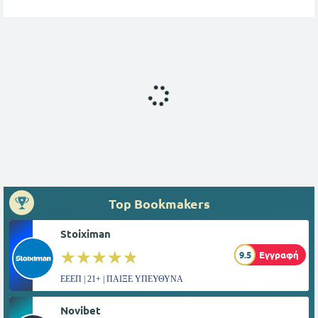
Top Bookmakers
Stoiximan
☆☆☆☆☆
★★★★★
9.5
Εγγραφή
ΕΕΕΠ | 21+ | ΠΑΙΞΕ ΥΠΕΥΘΥΝΑ
Novibet