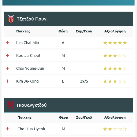
Τζετζού Γιουν.
Παίχτης
Θέση
Συμ/Γκολ
Αξιολόγηση
☆☆☆☆☆
★★★★★
Lim Chai-Min
Α
☆☆☆☆☆
★★★★★
Koo Ja-Cheol
Μ
☆☆☆☆☆
★★★★★
Choi Young-Jun
Μ
☆☆☆☆☆
★★★★★
Kim Ju-Kong
Ε
29/5
Γκουανγκτζού
Παίχτης
Θέση
Συμ/Γκολ
Αξιολόγηση
☆☆☆☆☆
★★★★★
Choi Jun-Hyeok
Μ