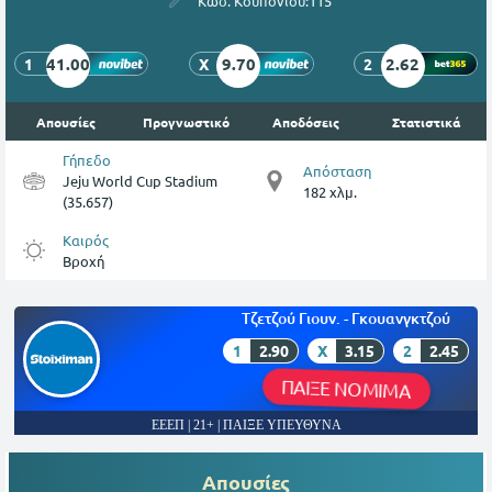
Κωδ. Κουπονιού:
115
41.00
9.70
2.62
1
X
2
Απουσίες
Προγνωστικό
Αποδόσεις
Στατιστικά
Γήπεδο
Απόσταση
Jeju World Cup Stadium
182 χλμ.
(35.657)
Καιρός
Βροχή
Τζετζού Γιουν. - Γκουανγκτζού
1
2.90
X
3.15
2
2.45
ΠΑΙΞΕ ΝΟΜΙΜΑ
ΕΕΕΠ | 21+ | ΠΑΙΞΕ ΥΠΕΥΘΥΝΑ
Απουσίες