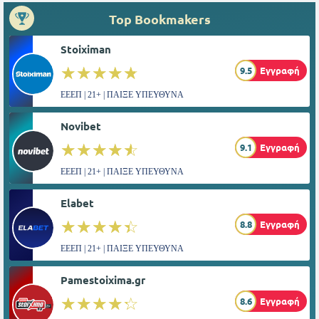
Top Bookmakers
Stoiximan
☆☆☆☆☆
★★★★★
9.5
Εγγραφή
ΕΕΕΠ | 21+ | ΠΑΙΞΕ ΥΠΕΥΘΥΝΑ
Novibet
☆☆☆☆☆
★★★★★
9.1
Εγγραφή
ΕΕΕΠ | 21+ | ΠΑΙΞΕ ΥΠΕΥΘΥΝΑ
Elabet
☆☆☆☆☆
★★★★★
8.8
Εγγραφή
ΕΕΕΠ | 21+ | ΠΑΙΞΕ ΥΠΕΥΘΥΝΑ
Pamestoixima.gr
☆☆☆☆☆
★★★★★
8.6
Εγγραφή