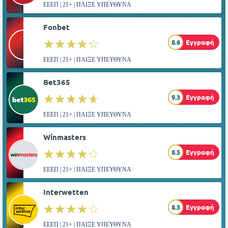
ΕΕΕΠ | 21+ | ΠΑΙΞΕ ΥΠΕΥΘΥΝΑ
Fonbet
☆☆☆☆☆
★★★★★
8.6
Εγγραφή
ΕΕΕΠ | 21+ | ΠΑΙΞΕ ΥΠΕΥΘΥΝΑ
Bet365
☆☆☆☆☆
★★★★★
9.3
Εγγραφή
ΕΕΕΠ | 21+ | ΠΑΙΞΕ ΥΠΕΥΘΥΝΑ
Winmasters
☆☆☆☆☆
★★★★★
8.5
Εγγραφή
ΕΕΕΠ | 21+ | ΠΑΙΞΕ ΥΠΕΥΘΥΝΑ
Interwetten
☆☆☆☆☆
★★★★★
8.3
Εγγραφή
ΕΕΕΠ | 21+ | ΠΑΙΞΕ ΥΠΕΥΘΥΝΑ