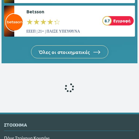
Betsson
☆☆☆☆☆
★★★★★
8.7
Εγγραφή
ΕΕΕΠ | 21+ | ΠΑΙΞΕ ΥΠΕΥΘΥΝΑ
Όλες οι στοιχηματικές
ΣΤΟΙΧΗΜΑ
Πάμε Στοίχημα Κουπόνι