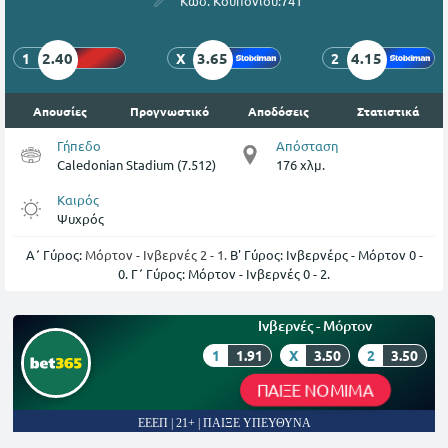
Κωδ. Κουπονιού:
741
2.40
3.65
4.15
1
X
2
Απουσίες
Προγνωστικό
Αποδόσεις
Στατιστικά
Γήπεδο
Απόσταση
Caledonian Stadium (7.512)
176 χλμ.
Καιρός
Ψυχρός
Α΄ Γύρος:
Μόρτον - Ινβερνές 2 - 1.
Β' Γύρος: Ινβερνέρς - Μόρτον 0 -
0. Γ΄ Γύρος: Μόρτον - Ινβερνές 0 - 2.
Ινβερνές - Μόρτον
1
1.91
X
3.50
2
3.50
ΠΑΙΞΕ ΝΟΜΙΜΑ
ΕΕΕΠ | 21+ | ΠΑΙΞΕ ΥΠΕΥΘΥΝΑ