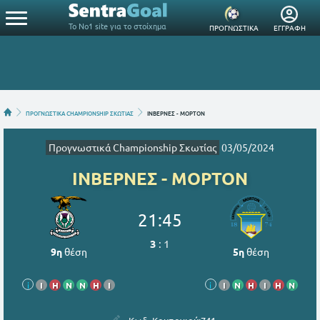
Το Νο1 site για το στοίχημα
ΠΡΟΓΝΩΣΤΙΚΑ
ΕΓΓΡΑΦΗ
ΠΡΟΓΝΩΣΤΙΚΑ CHAMPIONSHIP ΣΚΩΤΙΑΣ
ΙΝΒΕΡΝΕΣ - ΜΟΡΤΟΝ
Προγνωστικά Championship Σκωτίας
03/05/2024
ΙΝΒΕΡΝΕΣ - ΜΟΡΤΟΝ
21:45
3
:
1
9η
θέση
5η
θέση
i
Ι
Η
Ν
Ν
Η
Ι
i
Ι
Ν
Η
Ι
Η
Ν