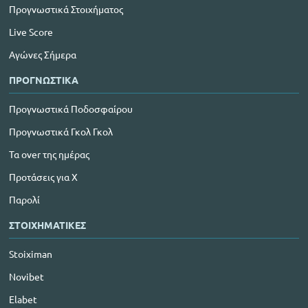
Προγνωστικά Στοιχήματος
Live Score
Αγώνες Σήμερα
ΠΡΟΓΝΩΣΤΙΚΑ
Προγνωστικά Ποδοσφαίρου
Προγνωστικά Γκολ Γκολ
Τα over της ημέρας
Προτάσεις για Χ
Παρολί
ΣΤΟΙΧΗΜΑΤΙΚΕΣ
Stoiximan
Novibet
Elabet