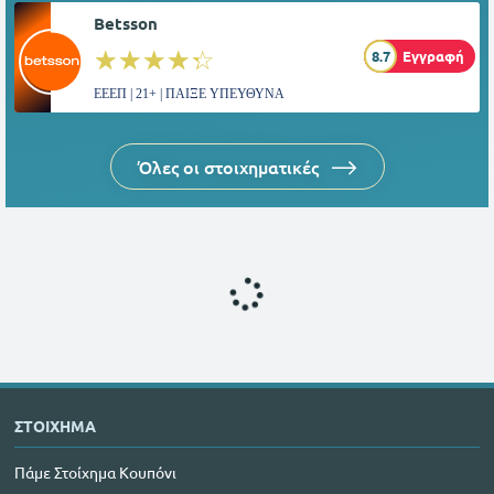
Betsson
☆☆☆☆☆
★★★★★
8.7
Εγγραφή
ΕΕΕΠ | 21+ | ΠΑΙΞΕ ΥΠΕΥΘΥΝΑ
Όλες οι στοιχηματικές
ΣΤΟΙΧΗΜΑ
Πάμε Στοίχημα Κουπόνι