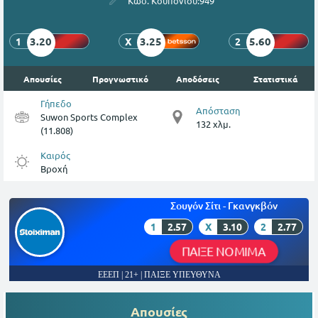
Κωδ. Κουπονιού:
949
3.20
3.25
5.60
1
X
2
Απουσίες
Προγνωστικό
Αποδόσεις
Στατιστικά
Γήπεδο
Απόσταση
Suwon Sports Complex
132 χλμ.
(11.808)
Καιρός
Βροχή
Σουγόν Σίτι - Γκανγκβόν
1
2.57
X
3.10
2
2.77
ΠΑΙΞΕ ΝΟΜΙΜΑ
ΕΕΕΠ | 21+ | ΠΑΙΞΕ ΥΠΕΥΘΥΝΑ
Απουσίες