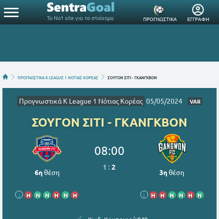
Το Νο1 site για το στοίχημα
ΠΡΟΓΝΩΣΤΙΚΑ
ΕΓΓΡΑΦΗ
ΠΡΟΓΝΩΣΤΙΚΑ K LEAGUE 1 ΝΟΤΙΑΣ ΚΟΡΕΑΣ
ΣΟΥΓΟΝ ΣΙΤΙ - ΓΚΑΝΓΚΒΟΝ
Προγνωστικά K League 1 Νότιας Κορέας
05/05/2024
VAR
ΣΟΥΓΟΝ ΣΙΤΙ - ΓΚΑΝΓΚΒΟΝ
08:00
1
:
2
6η
θέση
3η
θέση
i
Η
Ν
Ν
Η
Ν
Η
i
Η
Η
Ν
Ν
Η
Ν