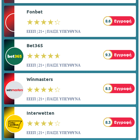
Fonbet
☆☆☆☆☆
★★★★★
8.6
Εγγραφή
ΕΕΕΠ | 21+ | ΠΑΙΞΕ ΥΠΕΥΘΥΝΑ
Bet365
☆☆☆☆☆
★★★★★
9.3
Εγγραφή
ΕΕΕΠ | 21+ | ΠΑΙΞΕ ΥΠΕΥΘΥΝΑ
Winmasters
☆☆☆☆☆
★★★★★
8.5
Εγγραφή
ΕΕΕΠ | 21+ | ΠΑΙΞΕ ΥΠΕΥΘΥΝΑ
Interwetten
☆☆☆☆☆
★★★★★
8.3
Εγγραφή
ΕΕΕΠ | 21+ | ΠΑΙΞΕ ΥΠΕΥΘΥΝΑ