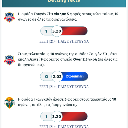
Η ομάδα Σουγόν Σίτι
νίκησε 5
φορές στους τελευταίους
10
αγώνες σε όλες τις διοργανώσεις.
1
3.20
ΕΕΕΠ | 21+ | ΠΑΙΞΕ ΥΠΕΥΘΥΝΑ
Στους τελευταίους
10
αγώνες της ομάδας Σουγόν Σίτι, έχει
επαληθευτεί
9
φορές το σημείο
Over 2.5 γκολ
(σε όλες τις
διοργανώσεις).
O
2.02
ΕΕΕΠ | 21+ | ΠΑΙΞΕ ΥΠΕΥΘΥΝΑ
Η ομάδα Γκανγκβόν
έχασε 3
φορές στους τελευταίους
10
αγώνες σε όλες τις διοργανώσεις.
1
3.20
ΕΕΕΠ | 21+ | ΠΑΙΞΕ ΥΠΕΥΘΥΝΑ