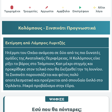
Άλλοι
Tιμωρημένοι
Τραυματίες
Άρρωστοι
Αμφίβολοι
Επιστρέφουν
λόγοι
Κολόμπους - Σινσινάτι
Προγνωστικά
Εκτίμηση από
Λάμπρος Λυριτζής
Ντέρμπι του Οχάιο ανάμεσα σε δύο από τις πιο δυνατές
ομάδες της Ανατολικής Περιφέρειας. Η Κολόμπους είχε
ρίξει το βάρος στο Τσάμπιονς Καπ μέχρι στιγμής και
προκρίθηκε στον τελικό που θα διεξαχθεί την 1η Ιουνίου.
Το Σινσινάτι παρουσιάζεται και φέτος πολύ
αποτελεσματικό και προέρχεται από σπουδαίο διπλό στο
Ορλάντο. Μικρό προβάδισμα στην έδρα.
ΨΗΦΙΣΕ
Εσύ που θα πόνταρες;