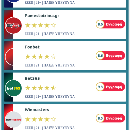
ΕΕΕΠ | 21+ | ΠΑΙΞΕ ΥΠΕΥΘΥΝΑ
Pamestoixima.gr
☆☆☆☆☆
★★★★★
8.6
Εγγραφή
ΕΕΕΠ | 21+ | ΠΑΙΞΕ ΥΠΕΥΘΥΝΑ
Fonbet
☆☆☆☆☆
★★★★★
8.6
Εγγραφή
ΕΕΕΠ | 21+ | ΠΑΙΞΕ ΥΠΕΥΘΥΝΑ
Bet365
☆☆☆☆☆
★★★★★
9.3
Εγγραφή
ΕΕΕΠ | 21+ | ΠΑΙΞΕ ΥΠΕΥΘΥΝΑ
Winmasters
☆☆☆☆☆
★★★★★
8.5
Εγγραφή
ΕΕΕΠ | 21+ | ΠΑΙΞΕ ΥΠΕΥΘΥΝΑ