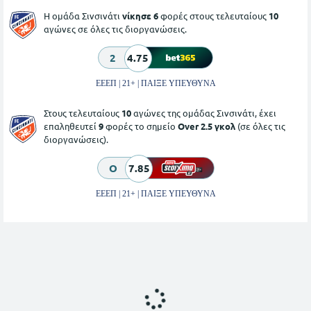
Η ομάδα Σινσινάτι
νίκησε 6
φορές στους τελευταίους
10
αγώνες σε όλες τις διοργανώσεις.
2
4.75
ΕΕΕΠ | 21+ | ΠΑΙΞΕ ΥΠΕΥΘΥΝΑ
Στους τελευταίους
10
αγώνες της ομάδας Σινσινάτι, έχει
επαληθευτεί
9
φορές το σημείο
Over 2.5 γκολ
(σε όλες τις
διοργανώσεις).
O
7.85
ΕΕΕΠ | 21+ | ΠΑΙΞΕ ΥΠΕΥΘΥΝΑ