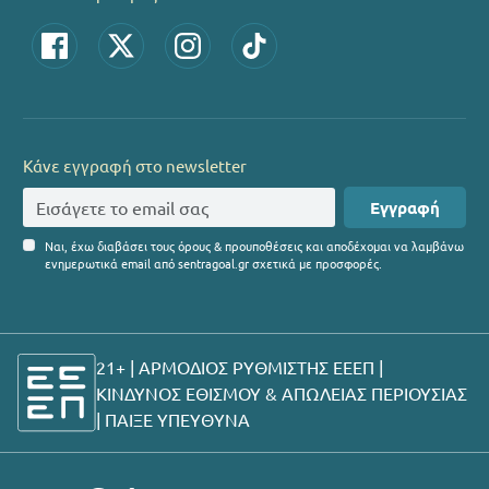
Κάνε εγγραφή στο newsletter
Εγγραφή
Ναι, έχω διαβάσει τους όρους & προυποθέσεις και αποδέχομαι να λαμβάνω
ενημερωτικά email από sentragoal.gr σχετικά με προσφορές.
21+ | ΑΡΜΟΔΙΟΣ ΡΥΘΜΙΣΤΗΣ ΕΕΕΠ |
ΚΙΝΔΥΝΟΣ ΕΘΙΣΜΟΥ & ΑΠΩΛΕΙΑΣ ΠΕΡΙΟΥΣΙΑΣ
|
ΠΑΙΞΕ ΥΠΕΥΘΥΝΑ