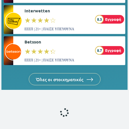
Interwetten
☆☆☆☆☆
★★★★★
8.3
Εγγραφή
ΕΕΕΠ | 21+ | ΠΑΙΞΕ ΥΠΕΥΘΥΝΑ
Betsson
☆☆☆☆☆
★★★★★
8.7
Εγγραφή
ΕΕΕΠ | 21+ | ΠΑΙΞΕ ΥΠΕΥΘΥΝΑ
Όλες οι στοιχηματικές