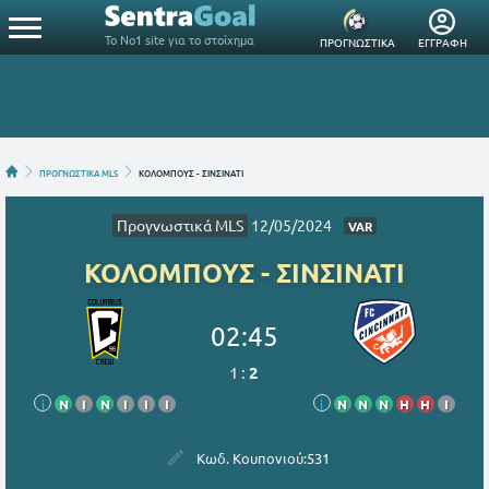
Το Νο1 site για το στοίχημα
ΠΡΟΓΝΩΣΤΙΚΑ
ΕΓΓΡΑΦΗ
ΠΡΟΓΝΩΣΤΙΚΑ MLS
ΚΟΛΟΜΠΟΥΣ - ΣΙΝΣΙΝΑΤΙ
Προγνωστικά MLS
12/05/2024
VAR
ΚΟΛΟΜΠΟΥΣ - ΣΙΝΣΙΝΑΤΙ
02:45
1
:
2
i
Ν
Ι
Ν
Ι
Ι
Ι
i
Ν
Ν
Ν
Η
Η
Ι
Κωδ. Κουπονιού:
531