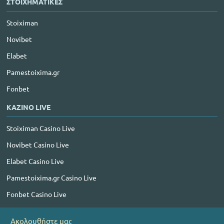
ΣΤΟΙΧΗΜΑΤΙΚΕΣ
Stoiximan
Novibet
Elabet
Pamestoixima.gr
Fonbet
ΚΑΖΙΝΟ LIVE
Stoiximan Casino Live
Novibet Casino Live
Elabet Casino Live
Pamestoixima.gr Casino Live
Fonbet Casino Live
Ακολουθήστε μας