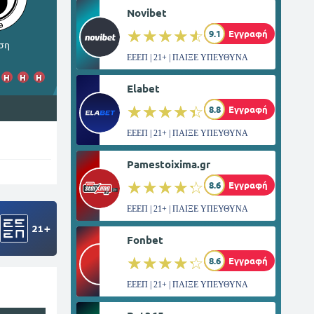
Novibet
☆☆☆☆☆
★★★★★
9.1
Εγγραφή
ση
ΕΕΕΠ | 21+ | ΠΑΙΞΕ ΥΠΕΥΘΥΝΑ
Η
Η
Η
Elabet
☆☆☆☆☆
★★★★★
8.8
Εγγραφή
ΕΕΕΠ | 21+ | ΠΑΙΞΕ ΥΠΕΥΘΥΝΑ
Pamestoixima.gr
☆☆☆☆☆
★★★★★
8.6
Εγγραφή
ΕΕΕΠ | 21+ | ΠΑΙΞΕ ΥΠΕΥΘΥΝΑ
Fonbet
☆☆☆☆☆
★★★★★
8.6
Εγγραφή
ΕΕΕΠ | 21+ | ΠΑΙΞΕ ΥΠΕΥΘΥΝΑ