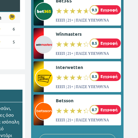
Bet365
☆☆☆☆☆
★★★★★
9.3
Εγγραφή
η
ΕΕΕΠ | 21+ | ΠΑΙΞΕ ΥΠΕΥΘΥΝΑ
☆
★
6
Winmasters
☆
★
5
☆☆☆☆☆
★★★★★
8.5
Εγγραφή
ΕΕΕΠ | 21+ | ΠΑΙΞΕ ΥΠΕΥΘΥΝΑ
Interwetten
☆☆☆☆☆
★★★★★
8.3
Εγγραφή
ΕΕΕΠ | 21+ | ΠΑΙΞΕ ΥΠΕΥΘΥΝΑ
Betsson
σάνι,
☆☆☆☆☆
★★★★★
8.7
Εγγραφή
ιες όσο
ΕΕΕΠ | 21+ | ΠΑΙΞΕ ΥΠΕΥΘΥΝΑ
ε ισόπαλη
κό
υντάρι