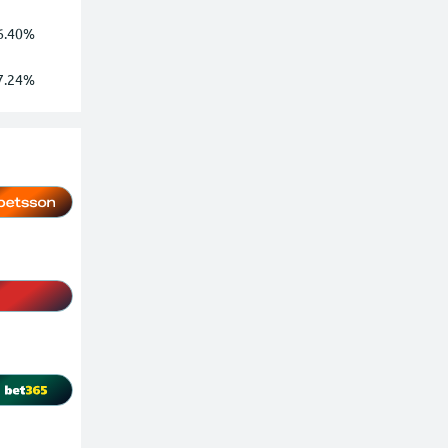
6.40%
7.24%