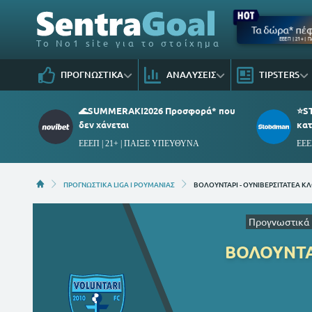
Τα δώρα* πέφ
ΕΕΕΠ | 21+ |
Το Νο1 site για το στοίχημα
ΠΡΟΓΝΩΣΤΙΚΑ
ΑΝΑΛΥΣΕΙΣ
TIPSTERS
🌊SUMMERAKI2026 Προσφορά* που
⭐ST
δεν χάνεται
κα
ΕΕΕΠ | 21+ | ΠΑΙΞΕ ΥΠΕΥΘΥΝΑ
ΕΕΕ
ΠΡΟΓΝΩΣΤΙΚΑ LIGA I ΡΟΥΜΑΝΙΑΣ
ΒΟΛΟΥΝΤΑΡΙ - ΟΥΝΙΒΕΡΣΙΤΑΤΕΑ Κ
Προγνωστικά L
ΒΟΛΟΥΝΤΑ