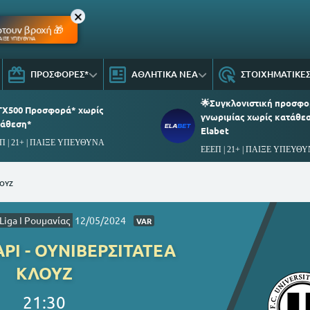
τουν βροχή 🎁
 ΠΑΙΞΕ ΥΠΕΥΘΥΝΑ
ΠΡΟΣΦΟΡΕΣ*
ΑΘΛΗΤΙΚΑ ΝΕΑ
ΣΤΟΙΧΗΜΑΤΙΚΕ
🌟Συγκλονιστική προσφ
X500 Προσφορά* χωρίς
γνωριμίας χωρίς κατάθε
τάθεση*
Elabet
Π | 21+ | ΠΑΙΞΕ ΥΠΕΥΘΥΝΑ
ΕΕΕΠ | 21+ | ΠΑΙΞΕ ΥΠΕΥΘ
ΛΟΥΖ
iga I Ρουμανίας
12/05/2024
VAR
ΡΙ - ΟΥΝΙΒΕΡΣΙΤΑΤΕΑ
ΚΛΟΥΖ
21:30