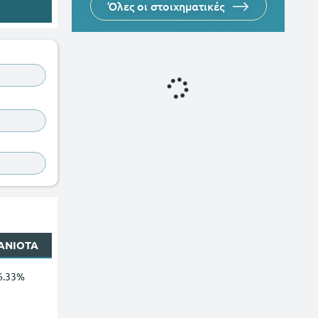
Όλες οι στοιχηματικές
ΑΝΙΟΤΑ
6.33%