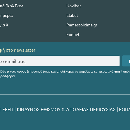
κά Γκολ Γκολ
Novibet
 ημέρας
Elabet
για Χ
Pamestoixima.gr
Fonbet
φή στο newsletter
αβάσει τους όρους & προυποθέσεις και αποδέχομαι να λαμβάνω ενημερωτικά email από s
προσφορές.
 ΕΕΕΠ | ΚΙΝΔΥΝΟΣ ΕΘΙΣΜΟΥ & ΑΠΩΛΕΙΑΣ ΠΕΡΙΟΥΣΙΑΣ |
ΕΟΠΑ