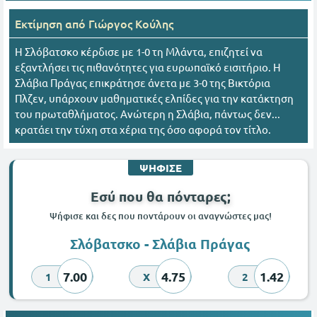
Εκτίμηση από
Γιώργος Κούλης
Η Σλόβατσκο κέρδισε με 1-0 τη Μλάντα, επιζητεί να
εξαντλήσει τις πιθανότητες για ευρωπαϊκό εισιτήριο. Η
Σλάβια Πράγας επικράτησε άνετα με 3-0 της Βικτόρια
Πλζεν, υπάρχουν μαθηματικές ελπίδες για την κατάκτηση
του πρωταθλήματος. Ανώτερη η Σλάβια, πάντως δεν...
κρατάει την τύχη στα χέρια της όσο αφορά τον τίτλο.
ΨΗΦΙΣΕ
Εσύ που θα πόνταρες;
Ψήφισε και δες που ποντάρουν οι αναγνώστες μας!
Σλόβατσκο - Σλάβια Πράγας
7.00
4.75
1.42
1
X
2