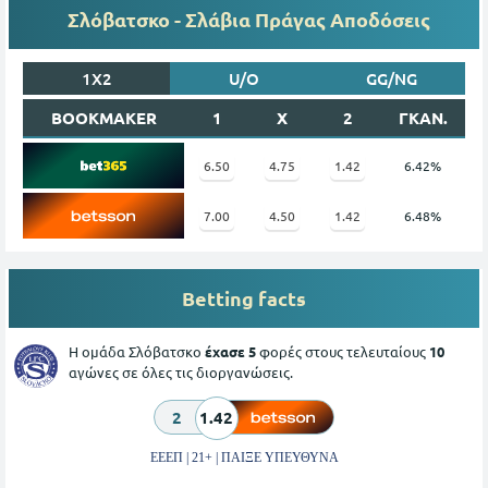
Σλόβατσκο - Σλάβια Πράγας Αποδόσεις
1X2
U/O
GG/NG
BOOKMAKER
1
X
2
ΓΚΑΝ.
6.50
4.75
1.42
6.42%
7.00
4.50
1.42
6.48%
Betting facts
Η ομάδα Σλόβατσκο
έχασε 5
φορές στους τελευταίους
10
αγώνες σε όλες τις διοργανώσεις.
2
1.42
ΕΕΕΠ | 21+ | ΠΑΙΞΕ ΥΠΕΥΘΥΝΑ