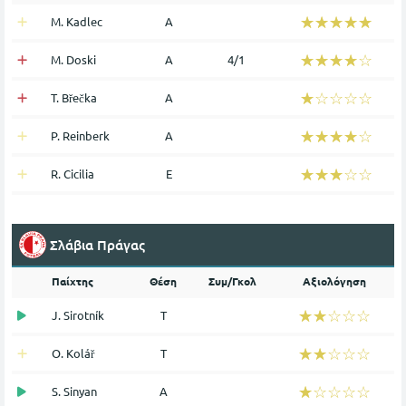
☆☆☆☆☆
★★★★★
M. Kadlec
Α
☆☆☆☆☆
★★★★★
M. Doski
Α
4/1
☆☆☆☆☆
★★★★★
T. Břečka
Α
☆☆☆☆☆
★★★★★
P. Reinberk
Α
☆☆☆☆☆
★★★★★
R. Cicilia
Ε
Σλάβια Πράγας
Παίχτης
Θέση
Συμ/Γκολ
Αξιολόγηση
☆☆☆☆☆
★★★★★
J. Sirotník
Τ
☆☆☆☆☆
★★★★★
O. Kolář
Τ
☆☆☆☆☆
★★★★★
S. Sinyan
Α