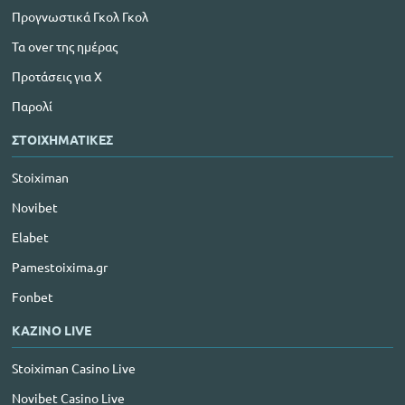
Προγνωστικά Γκολ Γκολ
Τα over της ημέρας
Προτάσεις για Χ
Παρολί
ΣΤΟΙΧΗΜΑΤΙΚΕΣ
Stoiximan
Novibet
Elabet
Pamestoixima.gr
Fonbet
ΚΑΖΙΝΟ LIVE
Stoiximan Casino Live
Novibet Casino Live