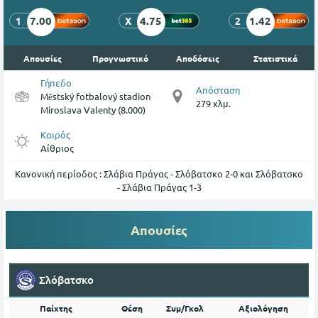
7.00
4.75
1.42
1
X
2
Απουσίες
Προγνωστικό
Αποδόσεις
Στατιστικά
Γήπεδο
Απόσταση
Městský fotbalový stadion
279 χλμ.
Miroslava Valenty (8.000)
Καιρός
Αίθριος
Κανονική περίοδος : Σλάβια Πράγας - Σλόβατσκο 2-0 και Σλόβατσκο
- Σλάβια Πράγας 1-3
Απουσίες
Σλόβατσκο
Παίχτης
Θέση
Συμ/Γκολ
Αξιολόγηση