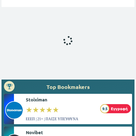
Top Bookmakers
Stoiximan
☆☆☆☆☆
★★★★★
9.5
Εγγραφή
ΕΕΕΠ | 21+ | ΠΑΙΞΕ ΥΠΕΥΘΥΝΑ
Novibet