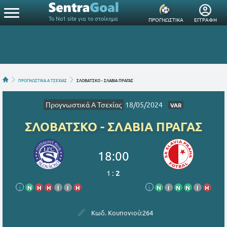
Το Νο1 site για το στοίχημα
ΠΡΟΓΝΩΣΤΙΚΑ
ΕΓΓΡΑΦΗ
ΠΡΟΓΝΩΣΤΙΚΑ Α ΤΣΕΧΙΑΣ
ΣΛΟΒΑΤΣΚΟ - ΣΛΑΒΙΑ ΠΡΑΓΑΣ
Προγνωστικά Α Τσεχίας
18/05/2024
VAR
ΣΛΟΒΑΤΣΚΟ - ΣΛΑΒΙΑ ΠΡΑΓΑΣ
18:00
1
:
2
i
Ν
Η
Η
Ι
Ι
Η
i
Ν
Ι
Ν
Ν
Ι
Η
Κωδ. Κουπονιού:
264