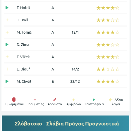
☆☆☆☆☆
★★★★★
T. Holeš
Α
☆☆☆☆☆
★★★★★
J. Bořil
Α
☆☆☆☆☆
★★★★★
M. Tomič
Α
12/1
☆☆☆☆☆
★★★★★
D. Zima
Α
☆☆☆☆☆
★★★★★
T. Vlček
Α
☆☆☆☆☆
★★★★★
E. Diouf
Α
14/2
☆☆☆☆☆
★★★★★
M. Chytil
Ε
33/12
Άλλοι
Tιμωρημένοι
Τραυματίες
Άρρωστοι
Αμφίβολοι
Επιστρέφουν
λόγοι
Σλόβατσκο - Σλάβια Πράγας
Προγνωστικά