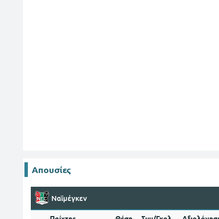
Απουσίες
Ναϊμέγκεν
Παίχτης
Θέση
Συμ/Γκολ
Αξιολόγησ