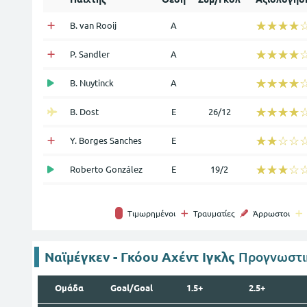
☆☆☆☆
★★★★
B. van Rooij
Α
☆☆☆☆
★★★★
P. Sandler
Α
☆☆☆☆
★★★★
B. Nuytinck
Α
☆☆☆☆
★★★★
B. Dost
Ε
26/12
☆☆☆☆
★★★★
Y. Borges Sanches
Ε
☆☆☆☆
★★★★
Roberto González
Ε
19/2
Tιμωρημένοι
Τραυματίες
Άρρωστοι
Ναϊμέγκεν - Γκόου Αχέντ Ιγκλς
Προγνωστι
Ομάδα
Goal/Goal
1.5+
2.5+