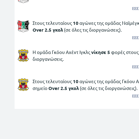
ΕΕΕ
Στους τελευταίους
10
αγώνες της ομάδας Ναϊμέγκ
Over 2.5 γκολ
(σε όλες τις διοργανώσεις).
ΕΕΕ
Η ομάδα Γκόου Αχέντ Ιγκλς
νίκησε 5
φορές στους
διοργανώσεις.
ΕΕΕ
Στους τελευταίους
10
αγώνες της ομάδας Γκόου Αχ
σημείο
Over 2.5 γκολ
(σε όλες τις διοργανώσεις).
ΕΕΕ