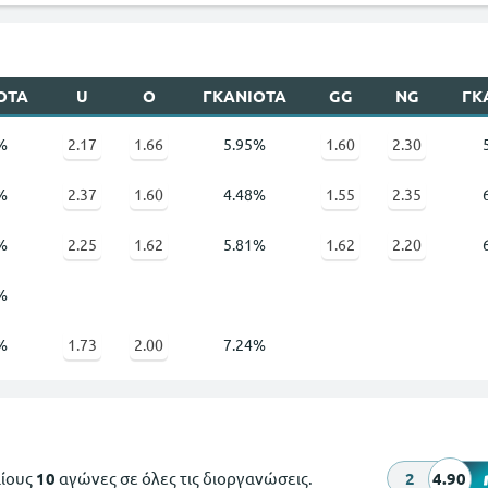
ΟΤΑ
U
O
ΓΚΑΝΙΟΤΑ
GG
NG
ΓΚ
%
2.17
1.66
5.95%
1.60
2.30
%
2.37
1.60
4.48%
1.55
2.35
%
2.25
1.62
5.81%
1.62
2.20
%
%
1.73
2.00
7.24%
αίους
10
αγώνες σε όλες τις διοργανώσεις.
2
4.90