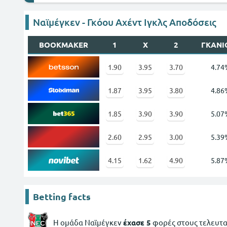
Ναϊμέγκεν - Γκόου Αχέντ Ιγκλς Αποδόσεις
BOOKMAKER
1
X
2
ΓΚΑΝΙ
1.90
3.95
3.70
4.74
1.87
3.95
3.80
4.86
1.85
3.90
3.90
5.07
2.60
2.95
3.00
5.39
4.15
1.62
4.90
5.87
Betting facts
Η ομάδα Ναϊμέγκεν
έχασε 5
φορές στους τελευτ