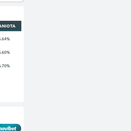
ΑΝΙΟΤΑ
5.64%
6.60%
6.70%