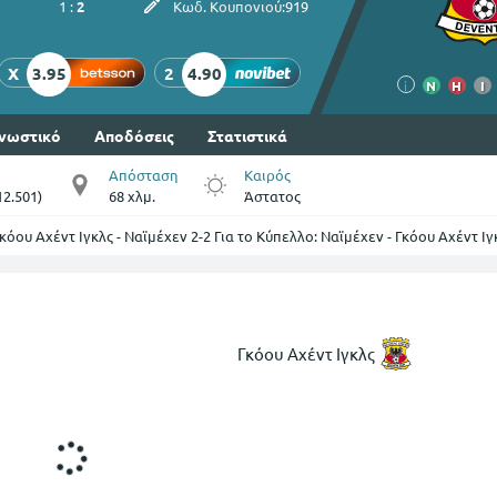
1
:
2
Κωδ. Κουπονιού:
919
X
3.95
2
4.90
i
Ν
Η
Ι
νωστικό
Αποδόσεις
Στατιστικά
Απόσταση
Καιρός
12.501)
68 χλμ.
Άστατος
Γκόου Αχέντ Ιγκλς - Ναϊμέχεν 2-2 Για το Κύπελλο: Ναϊμέχεν - Γκόου Αχέντ Ιγ
Γκόου Αχέντ Ιγκλς