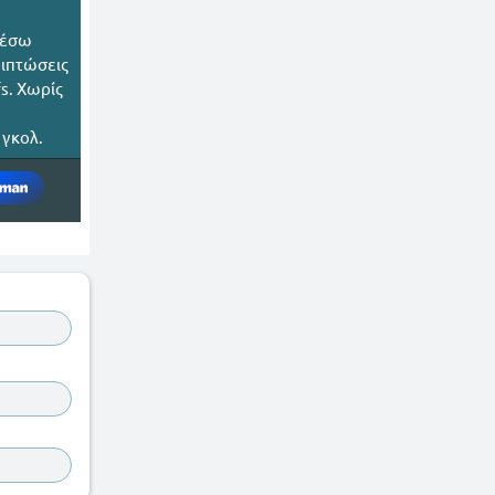
μέσω
ριπτώσεις
fs. Χωρίς
 γκολ.