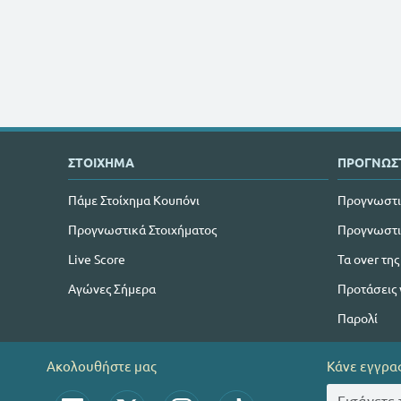
ΣΤΟΙΧΗΜΑ
ΠΡΟΓΝΩΣ
Πάμε Στοίχημα Κουπόνι
Προγνωστι
Προγνωστικά Στοιχήματος
Προγνωστι
Live Score
Τα over της
Αγώνες Σήμερα
Προτάσεις 
Παρολί
Ακολουθήστε μας
Κάνε εγγρα