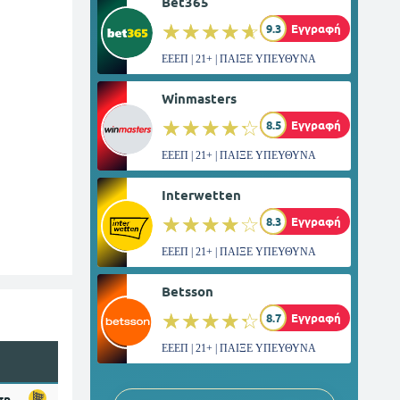
Bet365
☆☆☆☆☆
★★★★★
9.3
Εγγραφή
ΕΕΕΠ | 21+ | ΠΑΙΞΕ ΥΠΕΥΘΥΝΑ
Winmasters
☆☆☆☆☆
★★★★★
8.5
Εγγραφή
ΕΕΕΠ | 21+ | ΠΑΙΞΕ ΥΠΕΥΘΥΝΑ
Interwetten
☆☆☆☆☆
★★★★★
8.3
Εγγραφή
ΕΕΕΠ | 21+ | ΠΑΙΞΕ ΥΠΕΥΘΥΝΑ
Betsson
☆☆☆☆☆
★★★★★
8.7
Εγγραφή
ΕΕΕΠ | 21+ | ΠΑΙΞΕ ΥΠΕΥΘΥΝΑ
ση