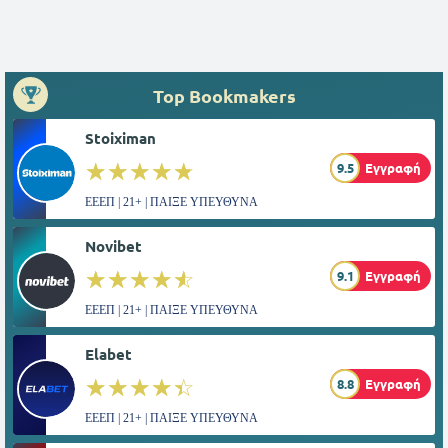
Top Bookmakers
Stoiximan
☆☆☆☆☆
★★★★★
9.5
Εγγραφή
ΕΕΕΠ | 21+ | ΠΑΙΞΕ ΥΠΕΥΘΥΝΑ
Novibet
☆☆☆☆☆
★★★★★
9.1
Εγγραφή
ΕΕΕΠ | 21+ | ΠΑΙΞΕ ΥΠΕΥΘΥΝΑ
Elabet
☆☆☆☆☆
★★★★★
8.8
Εγγραφή
ΕΕΕΠ | 21+ | ΠΑΙΞΕ ΥΠΕΥΘΥΝΑ