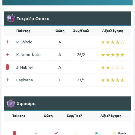
Τσερέζο Οσάκα
Παίχτης
Θέση
Συμ/Γκολ
Αξιολόγηση
☆☆☆☆☆
★★★★★
R. Shindo
Α
☆☆☆☆☆
★★★★★
K. Noborizato
Α
26/2
☆☆☆☆☆
★★★★★
J. Hubner
Α
☆☆☆☆☆
★★★★★
Capixaba
Ε
27/1
Χιροσίμα
Παίχτης
Θέση
Συμ/Γκολ
Αξιολόγηση
Άλλοι