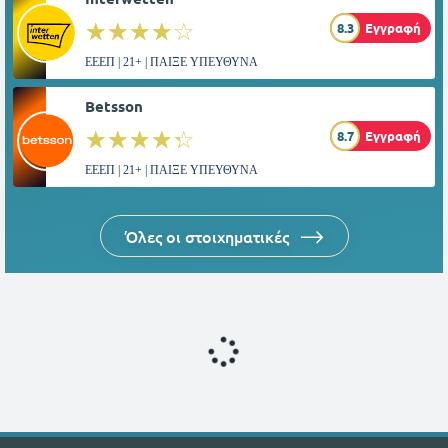
☆☆☆☆☆
★★★★★
8.3
Εγγραφή
ΕΕΕΠ | 21+ | ΠΑΙΞΕ ΥΠΕΥΘΥΝΑ
Betsson
☆☆☆☆☆
★★★★★
8.7
Εγγραφή
ΕΕΕΠ | 21+ | ΠΑΙΞΕ ΥΠΕΥΘΥΝΑ
Όλες οι στοιχηματικές