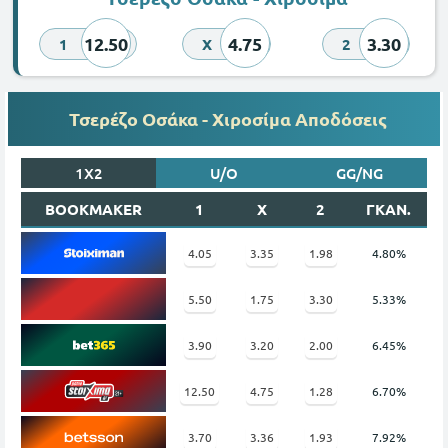
12.50
4.75
3.30
1
X
2
Τσερέζο Οσάκα - Χιροσίμα Αποδόσεις
1X2
U/O
GG/NG
BOOKMAKER
1
X
2
ΓΚΑΝ.
4.05
3.35
1.98
4.80%
5.50
1.75
3.30
5.33%
3.90
3.20
2.00
6.45%
12.50
4.75
1.28
6.70%
3.70
3.36
1.93
7.92%