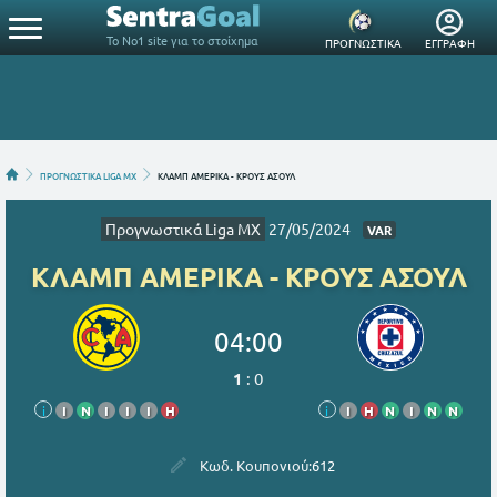
Το Νο1 site για το στοίχημα
ΠΡΟΓΝΩΣΤΙΚΑ
ΕΓΓΡΑΦΗ
ΠΡΟΓΝΩΣΤΙΚΑ LIGA MX
ΚΛΑΜΠ ΑΜΕΡΙΚΑ - ΚΡΟΥΣ ΑΣΟΥΛ
Προγνωστικά Liga MX
27/05/2024
VAR
ΚΛΑΜΠ ΑΜΕΡΙΚΑ - ΚΡΟΥΣ ΑΣΟΥΛ
04:00
1
:
0
i
Ι
Ν
Ι
Ι
Ι
Η
i
Ι
Η
Ν
Ι
Ν
Ν
Κωδ. Κουπονιού:
612