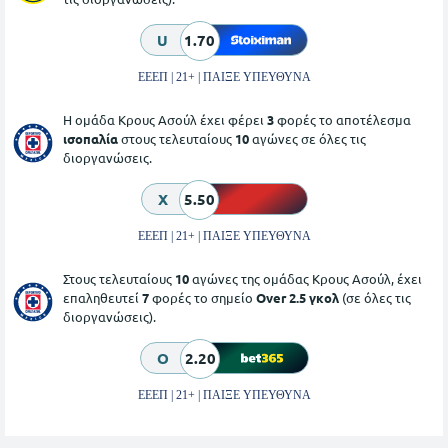
U
1.70
ΕΕΕΠ | 21+ | ΠΑΙΞΕ ΥΠΕΥΘΥΝΑ
Η ομάδα Κρους Ασούλ έχει φέρει
3
φορές το αποτέλεσμα
ισοπαλία
στους τελευταίους
10
αγώνες σε όλες τις
διοργανώσεις.
X
5.50
ΕΕΕΠ | 21+ | ΠΑΙΞΕ ΥΠΕΥΘΥΝΑ
Στους τελευταίους
10
αγώνες της ομάδας Κρους Ασούλ, έχει
επαληθευτεί
7
φορές το σημείο
Over 2.5 γκολ
(σε όλες τις
διοργανώσεις).
O
2.20
ΕΕΕΠ | 21+ | ΠΑΙΞΕ ΥΠΕΥΘΥΝΑ