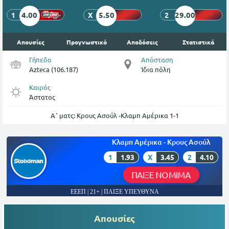
4.00
5.50
29.00
1
X
2
Απουσίες
Προγνωστικό
Αποδόσεις
Στατιστικά
Γήπεδο
Απόσταση
Azteca (106.187)
Ίδια πόλη
Καιρός
Άστατος
Α΄ ματς: Κρους Ασούλ -Κλαμπ Αμέρικα 1-1
Κλαμπ Αμέρικα - Κρους Ασούλ
1
1.93
X
3.45
2
4.10
ΠΑΙΞΕ ΝΟΜΙΜΑ
ΕΕΕΠ | 21+ | ΠΑΙΞΕ ΥΠΕΥΘΥΝΑ
Απουσίες