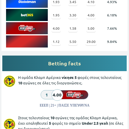
1.93
3.45
4.10
4.93%
1.95
3.30
4.00
6.18%
4.00
1.58
5.00
7.66%
1.12
5.50
29.00
9.84%
Betting facts
Η ομάδα Κλαμπ Αμέρικα
νίκησε 5
φορές στους τελευταίους
10
αγώνες σε όλες τις διοργανώσεις.
1
4.00
ΕΕΕΠ | 21+ | ΠΑΙΞΕ ΥΠΕΥΘΥΝΑ
Στους τελευταίους
10
αγώνες της ομάδας Κλαμπ Αμέρικα,
έχει επαληθευτεί
5
φορές το σημείο
Under 2.5 γκολ
(σε όλες
τις διοργανώσεις).