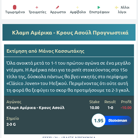
Άλλοι
Tιμωρημένοι
Τραυματίες
Άρρωστοι
Αμφίβολοι
Επιστρέφουν
λόγοι
Κλαμπ Αμέρικα - Κρους Ασούλ
Προγνωστικά
Εκτίμηση από
Mάνος Κασσωτάκης
Όλα ανοικτά μετά το 1-1 του πρώτου αγώνα σε ένα μεγάλο
ντέρμπι. Η Αμέρικα πάει για το ριπίτ στοχεύοντας στο 15ο
τίτλο της, δύσκολα πάντως θα βγει νικητής στο περίφημο
«Clásico Joven» του Μεξικού. Περιμένοντας ότι ούτε αυτή
τη φορά θα ξεφύγει το σκορ θα προτιμήσουμε τα 2-3 γκολ.
Αγώνας
Stake
Result
Profit
Κλαμπ Αμέρικα - Κρους Ασούλ
10.00
1-0
-10.00
Σημείο
1.95
2-3 G