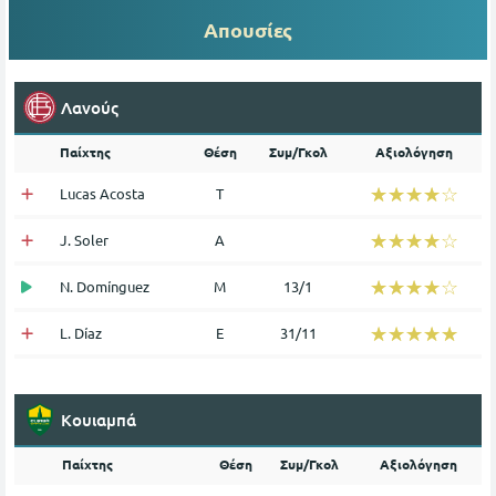
Απουσίες
Λανούς
Παίχτης
Θέση
Συμ/Γκολ
Αξιολόγηση
☆☆☆☆☆
★★★★★
Lucas Acosta
Τ
☆☆☆☆☆
★★★★★
J. Soler
Α
☆☆☆☆☆
★★★★★
N. Domínguez
Μ
13/1
☆☆☆☆☆
★★★★★
L. Díaz
Ε
31/11
Κουιαμπά
Παίχτης
Θέση
Συμ/Γκολ
Αξιολόγηση