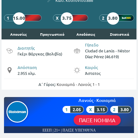
Κωδ. Κουπονιού:
886
15.00
3.75
3.80
1
X
2
Απουσίες
Προγνωστικό
Αποδόσεις
Στατιστικά
Γήπεδο
Διαιτητής
Ciudad de Lanús - Néstor
Γκέρι Βάργκας (Βολιβία)
Díaz Pérez (46.619)
Απόσταση
Καιρός
2.955 χλμ.
Άστατος
Α΄ Γύρος:
Κουιαμπά - Λανούς 1 - 1
Λανούς - Κουιαμπά
1
2.05
X
3.15
2
3.80
ΠΑΙΞΕ ΝΟΜΙΜΑ
ΕΕΕΠ | 21+ | ΠΑΙΞΕ ΥΠΕΥΘΥΝΑ