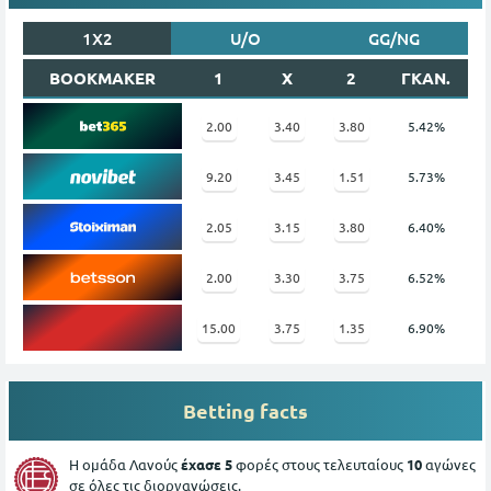
1X2
U/O
GG/NG
BOOKMAKER
1
X
2
ΓΚΑΝ.
2.00
3.40
3.80
5.42%
9.20
3.45
1.51
5.73%
2.05
3.15
3.80
6.40%
2.00
3.30
3.75
6.52%
15.00
3.75
1.35
6.90%
Betting facts
Η ομάδα Λανούς
έχασε 5
φορές στους τελευταίους
10
αγώνες
σε όλες τις διοργανώσεις.