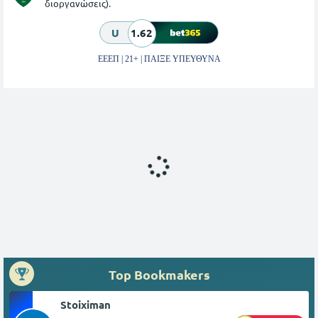
διοργανώσεις).
U
1.62
ΕΕΕΠ | 21+ | ΠΑΙΞΕ ΥΠΕΥΘΥΝΑ
Top Bookmakers
Stoiximan