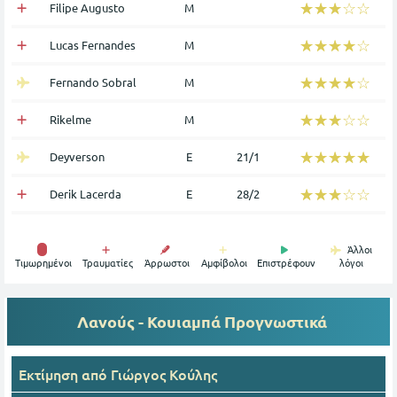
☆☆☆☆☆
★★★★★
Filipe Augusto
Μ
☆☆☆☆☆
★★★★★
Lucas Fernandes
Μ
☆☆☆☆☆
★★★★★
Fernando Sobral
Μ
☆☆☆☆☆
★★★★★
Rikelme
Μ
☆☆☆☆☆
★★★★★
Deyverson
Ε
21/1
☆☆☆☆☆
★★★★★
Derik Lacerda
Ε
28/2
Άλλοι
Tιμωρημένοι
Τραυματίες
Άρρωστοι
Αμφίβολοι
Επιστρέφουν
λόγοι
Λανούς - Κουιαμπά
Προγνωστικά
Εκτίμηση από
Γιώργος Κούλης