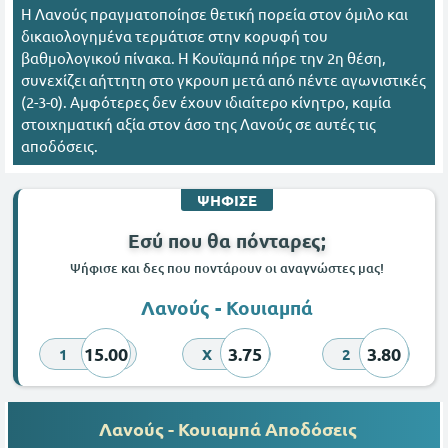
Η Λανούς πραγματοποίησε θετική πορεία στον όμιλο και
δικαιολογημένα τερμάτισε στην κορυφή του
βαθμολογικού πίνακα. Η Κουϊαμπά πήρε την 2η θέση,
συνεχίζει αήττητη στο γκρουπ μετά από πέντε αγωνιστικές
(2-3-0). Αμφότερες δεν έχουν ιδιαίτερο κίνητρο, καμία
στοιχηματική αξία στον άσο της Λανούς σε αυτές τις
αποδόσεις.
ΨΗΦΙΣΕ
Εσύ που θα πόνταρες;
Ψήφισε και δες που ποντάρουν οι αναγνώστες μας!
Λανούς - Κουιαμπά
15.00
3.75
3.80
1
X
2
Λανούς - Κουιαμπά Αποδόσεις