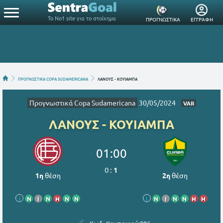
Το Νο1 site για το στοίχημα
ΠΡΟΓΝΩΣΤΙΚΑ
ΕΓΓΡΑΦΗ
ΠΡΟΓΝΩΣΤΙΚΑ COPA SUDAMERICANA
ΛΑΝΟΥΣ - ΚΟΥΙΑΜΠΑ
Προγνωστικά Copa Sudamericana
30/05/2024
VAR
ΛΑΝΟΥΣ - ΚΟΥΙΑΜΠΑ
01:00
0
:
1
1η
θέση
2η
θέση
i
Ν
Ι
Ν
Η
Ν
Ν
i
Ν
Ι
Ν
Ν
Η
Η