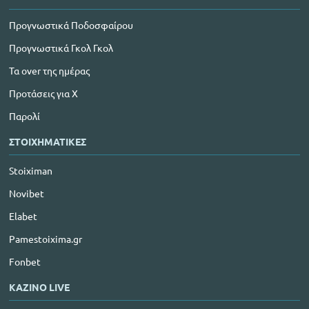
Προγνωστικά Ποδοσφαίρου
Προγνωστικά Γκολ Γκολ
Τα over της ημέρας
Προτάσεις για Χ
Παρολί
ΣΤΟΙΧΗΜΑΤΙΚΕΣ
Stoiximan
Novibet
Elabet
Pamestoixima.gr
Fonbet
ΚΑΖΙΝΟ LIVE