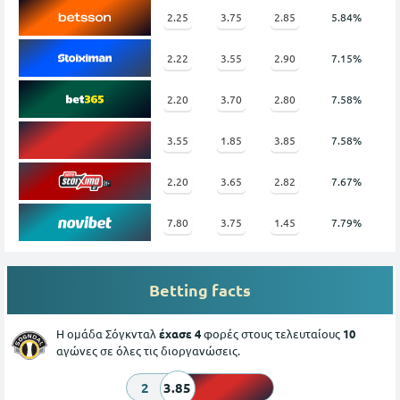
2.25
3.75
2.85
5.84%
2.22
3.55
2.90
7.15%
2.20
3.70
2.80
7.58%
3.55
1.85
3.85
7.58%
2.20
3.65
2.82
7.67%
7.80
3.75
1.45
7.79%
Betting facts
Η ομάδα Σόγκνταλ
έχασε 4
φορές στους τελευταίους
10
αγώνες σε όλες τις διοργανώσεις.
2
3.85