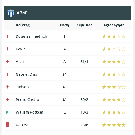
Αβαΐ
Παίχτης
Θέση
Συμ/Γκολ
Αξιολόγηση
☆☆☆☆☆
★★★★★
Douglas Friedrich
Τ
☆☆☆☆☆
★★★★★
Kevin
Α
☆☆☆☆☆
★★★★★
Vilar
Α
31/1
☆☆☆☆☆
★★★★★
Gabriel Dias
Μ
☆☆☆☆☆
★★★★★
Judson
Μ
☆☆☆☆☆
★★★★★
Pedro Castro
Μ
30/2
☆☆☆☆☆
★★★★★
William Pottker
Ε
10/3
☆☆☆☆☆
★★★★★
Garcez
Ε
28/6