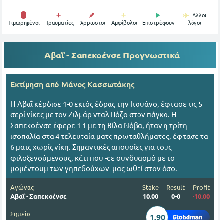
Άλλοι
Tιμωρημένοι
Τραυματίες
Άρρωστοι
Αμφίβολοι
Επιστρέφουν
λόγοι
Αβαΐ - Σαπεκοένσε
Προγνωστικά
Εκτίμηση από
Mάνος Κασσωτάκης
Η Αβαΐ κέρδισε 1-0 εκτός έδρας την Ιτουάνο, έφτασε τις 5
σερί νίκες με τον Ζιλμάρ νταλ Πόζο στον πάγκο. Η
Σαπεκοένσε έφερε 1-1 με τη Βίλα Νόβα, ήταν η τρίτη
ισοπαλία στα 4 τελευταία ματς πρωταθλήματος, έφτασε τα
6 ματς χωρίς νίκη. Σημαντικές απουσίες για τους
φιλοξενούμενους, κάτι που -σε συνδυασμό με το
μομέντουμ των γηπεδούχων- μας ωθεί στον άσο.
Αγώνας
Stake
Result
Profit
Αβαΐ - Σαπεκοένσε
10.00
0-0
-10.00
Σημείο
1.90