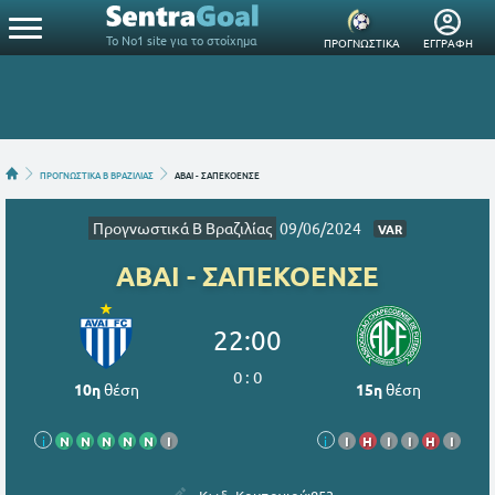
Το Νο1 site για το στοίχημα
ΠΡΟΓΝΩΣΤΙΚΑ
ΕΓΓΡΑΦΗ
ΠΡΟΓΝΩΣΤΙΚΑ Β ΒΡΑΖΙΛΙΑΣ
ΑΒΑΙ - ΣΑΠΕΚΟΕΝΣΕ
Προγνωστικά Β Βραζιλίας
09/06/2024
VAR
ΑΒΑΙ - ΣΑΠΕΚΟΕΝΣΕ
22:00
0
:
0
10η
θέση
15η
θέση
i
Ν
Ν
Ν
Ν
Ν
Ι
i
Ι
Η
Ι
Ι
Η
Ι