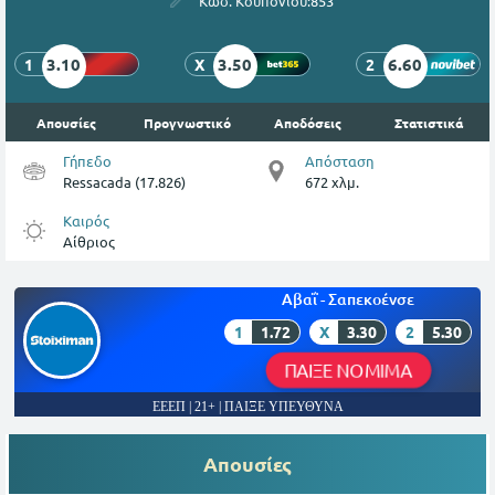
Κωδ. Κουπονιού:
853
3.10
3.50
6.60
1
X
2
Απουσίες
Προγνωστικό
Αποδόσεις
Στατιστικά
Γήπεδο
Απόσταση
Ressacada (17.826)
672 χλμ.
Καιρός
Αίθριος
Αβαΐ - Σαπεκοένσε
1
1.72
X
3.30
2
5.30
ΠΑΙΞΕ ΝΟΜΙΜΑ
ΕΕΕΠ | 21+ | ΠΑΙΞΕ ΥΠΕΥΘΥΝΑ
Απουσίες