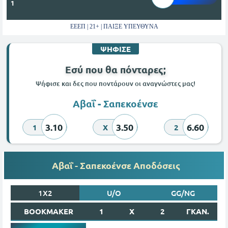
1
ΕΕΕΠ | 21+ | ΠΑΙΞΕ ΥΠΕΥΘΥΝΑ
ΨΗΦΙΣΕ
Εσύ που θα πόνταρες;
Ψήφισε και δες που ποντάρουν οι αναγνώστες μας!
Αβαΐ - Σαπεκοένσε
3.10
3.50
6.60
1
X
2
Αβαΐ - Σαπεκοένσε Αποδόσεις
1X2
U/O
GG/NG
BOOKMAKER
1
X
2
ΓΚΑΝ.