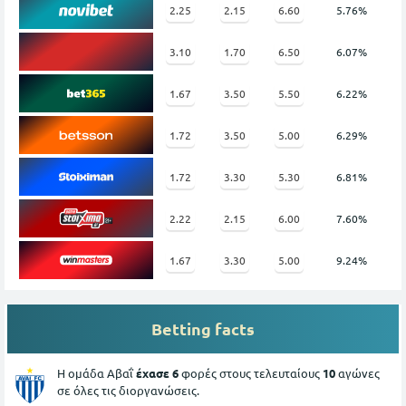
2.25
2.15
6.60
5.76%
3.10
1.70
6.50
6.07%
1.67
3.50
5.50
6.22%
1.72
3.50
5.00
6.29%
1.72
3.30
5.30
6.81%
2.22
2.15
6.00
7.60%
1.67
3.30
5.00
9.24%
Betting facts
Η ομάδα Αβαΐ
έχασε 6
φορές στους τελευταίους
10
αγώνες
σε όλες τις διοργανώσεις.