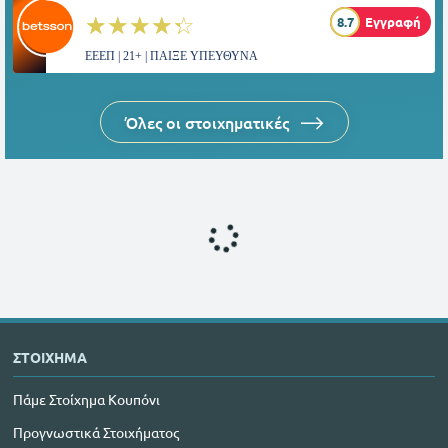
☆☆☆☆☆
★★★★★
8.7
Εγγραφή
ΕΕΕΠ | 21+ | ΠΑΙΞΕ ΥΠΕΥΘΥΝΑ
Όλες οι στοιχηματικές
ΣΤΟΙΧΗΜΑ
Πάμε Στοίχημα Κουπόνι
Προγνωστικά Στοιχήματος