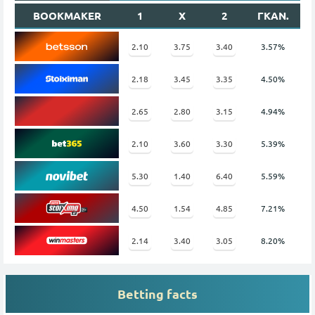
BOOKMAKER
1
X
2
ΓΚΑΝ.
2.10
3.75
3.40
3.57%
2.18
3.45
3.35
4.50%
2.65
2.80
3.15
4.94%
2.10
3.60
3.30
5.39%
5.30
1.40
6.40
5.59%
4.50
1.54
4.85
7.21%
2.14
3.40
3.05
8.20%
Betting facts