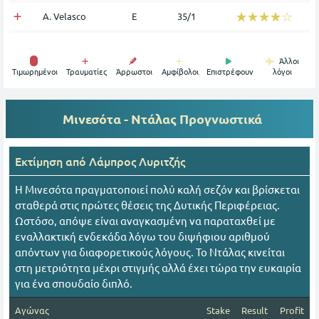
☆☆☆☆☆
★★★★★
A. Velasco
Ε
35/1
Άλλοι
Tιμωρημένοι
Τραυματίες
Άρρωστοι
Αμφίβολοι
Επιστρέφουν
λόγοι
Μινεσότα - Ντάλας
Προγνωστικά
Εκτίμηση από
Λάμπρος Λυριτζής
Η Μινεσότα πραγματοποιεί πολύ καλή σεζόν και βρίσκεται
σταθερά στις πρώτες θέσεις της Δυτικής Περιφέρειας.
Ωστόσο, απόψε είναι αναγκασμένη να παραταχθεί με
εναλλακτική ενδεκάδα λόγω του διψήφιου αριθμού
απόντων για διαφορετικούς λόγους. Το Ντάλας κινείται
στη μετριότητα μέχρι στιγμής αλλά έχει τώρα την ευκαιρία
για ένα σπουδαίο διπλό.
Αγώνας
Stake
Result
Profit