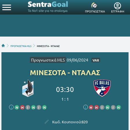
Το Νο1 site για το στοίχημα
ΠΡΟΓΝΩΣΤΙΚΑ
ΕΓΓΡΑΦΗ
ΠΡΟΓΝΩΣΤΙΚΑ MLS
ΜΙΝΕΣΟΤΑ - ΝΤΑΛΑΣ
Προγνωστικά MLS
09/06/2024
VAR
ΜΙΝΕΣΟΤΑ - ΝΤΑΛΑΣ
03:30
1
:
1
i
Ν
Η
Ι
Ν
Ι
Ν
i
Η
Η
Ι
Ν
Ι
Ν
Κωδ. Κουπονιού:
820