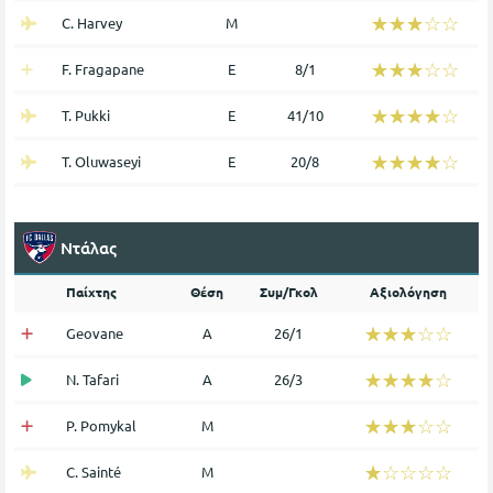
☆☆☆☆☆
★★★★★
C. Harvey
Μ
☆☆☆☆☆
★★★★★
F. Fragapane
Ε
8/1
☆☆☆☆☆
★★★★★
T. Pukki
Ε
41/10
☆☆☆☆☆
★★★★★
T. Oluwaseyi
Ε
20/8
Ντάλας
Παίχτης
Θέση
Συμ/Γκολ
Αξιολόγηση
☆☆☆☆☆
★★★★★
Geovane
Α
26/1
☆☆☆☆☆
★★★★★
N. Tafari
Α
26/3
☆☆☆☆☆
★★★★★
P. Pomykal
Μ
☆☆☆☆☆
★★★★★
C. Sainté
Μ