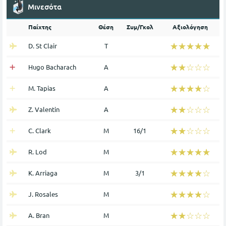
Μινεσότα
Παίχτης
Θέση
Συμ/Γκολ
Αξιολόγηση
☆☆☆☆☆
★★★★★
D. St Clair
Τ
☆☆☆☆☆
★★★★★
Hugo Bacharach
Α
☆☆☆☆☆
★★★★★
M. Tapias
Α
☆☆☆☆☆
★★★★★
Z. Valentin
Α
☆☆☆☆☆
★★★★★
C. Clark
Μ
16/1
☆☆☆☆☆
★★★★★
R. Lod
Μ
☆☆☆☆☆
★★★★★
K. Arriaga
Μ
3/1
☆☆☆☆☆
★★★★★
J. Rosales
Μ
☆☆☆☆☆
★★★★★
A. Bran
Μ