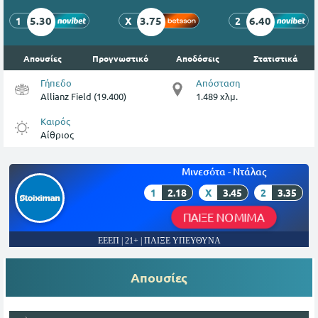
5.30
3.75
6.40
1
X
2
Απουσίες
Προγνωστικό
Αποδόσεις
Στατιστικά
Γήπεδο
Απόσταση
Allianz Field (19.400)
1.489 χλμ.
Καιρός
Αίθριος
Μινεσότα - Ντάλας
1
2.18
X
3.45
2
3.35
ΠΑΙΞΕ ΝΟΜΙΜΑ
ΕΕΕΠ | 21+ | ΠΑΙΞΕ ΥΠΕΥΘΥΝΑ
Απουσίες