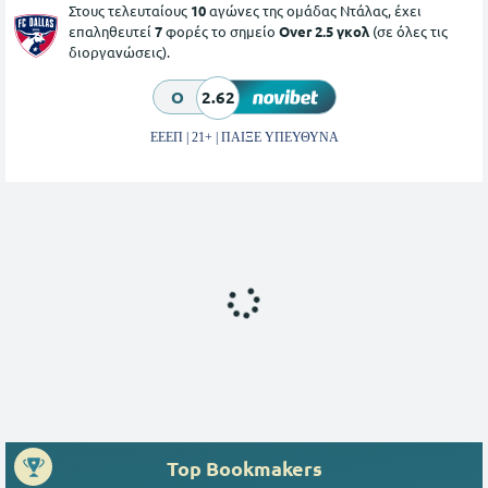
Στους τελευταίους
10
αγώνες της ομάδας Ντάλας, έχει
επαληθευτεί
7
φορές το σημείο
Over 2.5 γκολ
(σε όλες τις
διοργανώσεις).
O
2.62
ΕΕΕΠ | 21+ | ΠΑΙΞΕ ΥΠΕΥΘΥΝΑ
Top Bookmakers