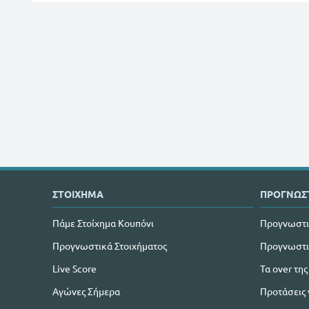
ΣΤΟΙΧΗΜΑ
ΠΡΟΓΝΩΣ
Πάμε Στοίχημα Κουπόνι
Προγνωστι
Προγνωστικά Στοιχήματος
Προγνωστι
Live Score
Τα over της
Αγώνες Σήμερα
Προτάσεις 