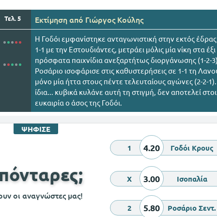
Τελ. 5
Εκτίμηση από
Γιώργος Κούλης
Η Γοδόι εμφανίστηκε ανταγωνιστική στην εκτός έδρας
1-1 με την Εστουδιάντες, μετράει μόλις μία νίκη στα έξι
πρόσφατα παιχνίδια ανεξαρτήτως διοργάνωσης (1-2-3)
Ροσάριο ισοφάρισε στις καθυστερήσεις σε 1-1 τη Λανού
μόνο μία ήττα στους πέντε τελευταίους αγώνες (2-2-1).
ίδια... κυβικά κυλάνε αυτή τη στιγμή, δεν αποτελεί στο
ευκαιρία ο άσος της Γοδόι.
ΨΗΦΙΣΕ
4.20
1
Γοδόι Κρους
πόνταρες;
3.00
X
Ισοπαλία
ουν οι αναγνώστες μας!
5.80
2
Ροσάριο Σεντ.