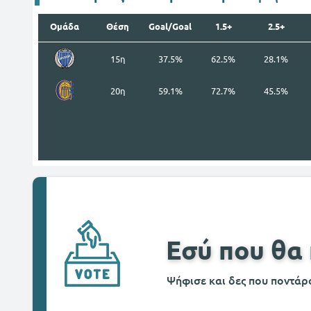
Ομάδα
Θέση
Goal/Goal
1.5+
2.5+
15η
37.5%
62.5%
28.1%
20η
59.1%
72.7%
45.5%
Εσύ που θα 
Ψήφισε και δες που ποντάρ