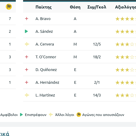
Παίχτης
Θέση
Συμ/Γκολ
Αξιολόγη
☆☆☆☆
★★★★
7
A. Bravo
Α
☆☆☆☆
★★★★
2
A. Sández
Α
☆☆☆☆
★★★★
1
A. Cervera
Μ
12/5
☆☆☆☆
★★★★
3
T. O'Connor
Μ
18/2
☆☆☆☆
★★★★
3
D. Quiñonez
Ε
☆☆☆☆
★★★★
1
A. Hernández
Ε
2/1
☆☆☆☆
★★★★
L. Martínez
Ε
14/3
Αμφίβολοι
Επιστρέφουν
Άλλοι λόγοι
Αγώνες που απουσιάζουν
ικά