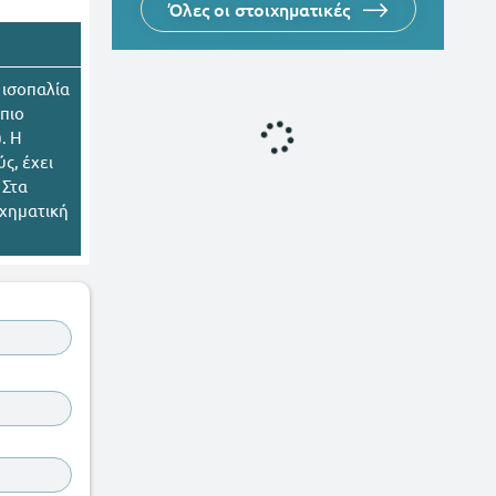
Όλες οι στοιχηματικές
 ισοπαλία
 πιο
. Η
ς, έχει
 Στα
ιχηματική