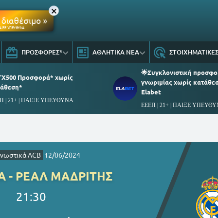
 διαθέσιμο »
 ΠΑΙΞΕ ΥΠΕΥΘΥΝΑ
ΠΡΟΣΦΟΡΕΣ*
ΑΘΛΗΤΙΚΑ ΝΕΑ
ΣΤΟΙΧΗΜΑΤΙΚΕ
🌟Συγκλονιστική προσφ
X500 Προσφορά* χωρίς
γνωριμίας χωρίς κατάθε
τάθεση*
Elabet
Π | 21+ | ΠΑΙΞΕ ΥΠΕΥΘΥΝΑ
ΕΕΕΠ | 21+ | ΠΑΙΞΕ ΥΠΕΥΘ
νωστικά ACB
12/06/2024
 - ΡΕΑΛ ΜΑΔΡΙΤΗΣ
21:30