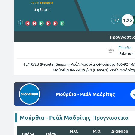
5η
θέση
+7
1.95
i
Η
Η
Ν
Η
Η
Ν
Προγνωστι
Γήπεδο
Palacio d
15/10/23 (Regular Season) Ρεάλ Μαδρίτης-Μούρθια 106-92 14/
Μούρθια 84-79 8/6/24 (Game 1) Ρεάλ Μαδρίτη
Μούρθια - Ρεάλ Μαδρίτης
Μούρθια - Ρεάλ Μαδρίτης
Προγνωστικά
Μ.Ο.
Μ.Ο.
Διαφορά
Ομάδα
Θέση