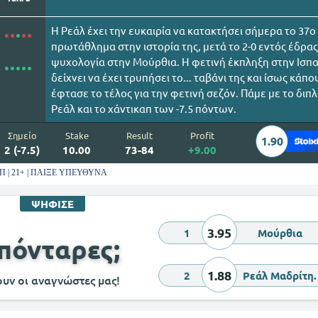
Η Ρεάλ έχει την ευκαιρία να κατακτήσει σήμερα το 37ο
πρωτάθλημα στην ιστορία της, μετά το 2-0 εντός έδρας
ψυχολογία στην Μούρθια. Η φετινή έκπληξη στην Ισπα
δείχνει να έχει τρυπήσει το... ταβάνι της και ίσως κάπ
έφτασε το τέλος για την φετινή σεζόν. Πάμε με το διπλ
Ρεάλ και το χάντικαπ των -7.5 πόντων.
Σημείο
Stake
Result
Profit
1.90
2 (-7.5)
10.00
73-84
+9.00
Π | 21+ | ΠΑΙΞΕ ΥΠΕΥΘΥΝΑ
ΨΗΦΙΣΕ
3.95
1
Μούρθια
πόνταρες;
1.88
2
Ρεάλ Μαδρίτη.
υν οι αναγνώστες μας!