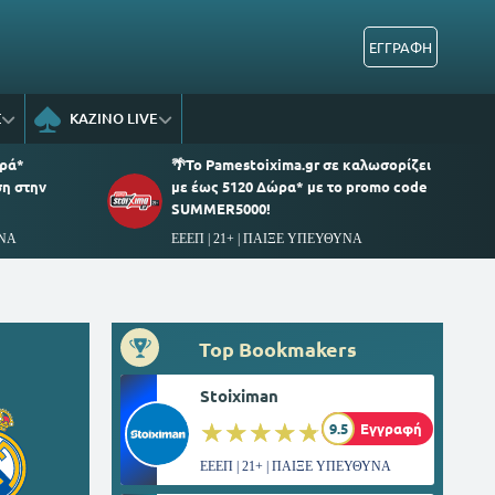
ΕΓΓΡΑΦΗ
Σ
ΚΑΖΙΝΟ LIVE
ορά*
🌴To Pamestoixima.gr σε καλωσορίζει
ση στην
με έως 5120 Δώρα* με το promo code
SUMMER5000!
ΥΝΑ
ΕΕΕΠ | 21+ | ΠΑΙΞΕ ΥΠΕΥΘΥΝΑ
Top Bookmakers
Stoiximan
☆☆☆☆☆
★★★★★
9.5
Εγγραφή
ΕΕΕΠ | 21+ | ΠΑΙΞΕ ΥΠΕΥΘΥΝΑ