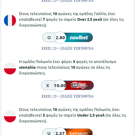
ΕΕΕΠ | 21+ | ΠΑΙΞΕ ΥΠΕΥΘΥΝΑ
Στους τελευταίους
10
αγώνες της ομάδας Γαλλία, έχει
επαληθευτεί
7
φορές το σημείο
Over 2.5 γκολ
(σε όλες τις
διοργανώσεις).
O
2.80
ΕΕΕΠ | 21+ | ΠΑΙΞΕ ΥΠΕΥΘΥΝΑ
Η ομάδα Πολωνία έχει φέρει
3
φορές το αποτέλεσμα
ισοπαλία
στους τελευταίους
10
αγώνες σε όλες τις
διοργανώσεις.
X
10.00
ΕΕΕΠ | 21+ | ΠΑΙΞΕ ΥΠΕΥΘΥΝΑ
Στους τελευταίους
10
αγώνες της ομάδας Πολωνία, έχει
επαληθευτεί
5
φορές το σημείο
Under 2.5 γκολ
(σε όλες τις
διοργανώσεις).
U
2.37