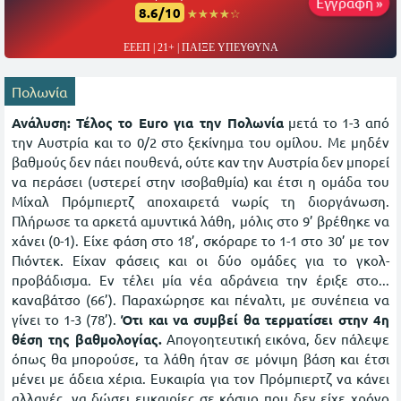
Εγγραφή »
8.6/10
☆☆☆☆☆
★★★★★
ΕΕΕΠ | 21+ | ΠΑΙΞΕ ΥΠΕΥΘΥΝΑ
Πολωνία
Ανάλυση:
Τέλος το Euro για την Πολωνία
μετά το 1-3 από
την Αυστρία και το 0/2 στο ξεκίνημα του ομίλου. Με μηδέν
βαθμούς δεν πάει πουθενά, ούτε καν την Αυστρία δεν μπορεί
να περάσει (υστερεί στην ισοβαθμία) και έτσι η ομάδα του
Μίχαλ Πρόμπιερτζ αποχαιρετά νωρίς τη διοργάνωση.
Πλήρωσε τα αρκετά αμυντικά λάθη, μόλις στο 9’ βρέθηκε να
χάνει (0-1). Είχε φάση στο 18’, σκόραρε το 1-1 στο 30’ με τον
Πιόντεκ. Είχαν φάσεις και οι δύο ομάδες για το γκολ-
προβάδισμα. Εν τέλει μία νέα αδράνεια την έριξε στο...
καναβάτσο (66’). Παραχώρησε και πέναλτι, με συνέπεια να
γίνει το 1-3 (78’).
Ότι και να συμβεί θα τερματίσει στην 4η
θέση της βαθμολογίας.
Απογοητευτική εικόνα, δεν πάλεψε
όπως θα μπορούσε, τα λάθη ήταν σε μόνιμη βάση και έτσι
μένει με άδεια χέρια. Ευκαιρία για τον Πρόμπιερτζ να κάνει
αλλαγές, να δώσει ευκαιρίες σε κόσμο που δεν είχε χρόνο