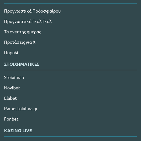
Προγνωστικά Ποδοσφαίρου
Προγνωστικά Γκολ Γκολ
Τα over της ημέρας
Προτάσεις για Χ
Παρολί
ΣΤΟΙΧΗΜΑΤΙΚΕΣ
Stoiximan
Novibet
Elabet
Pamestoixima.gr
Fonbet
ΚΑΖΙΝΟ LIVE