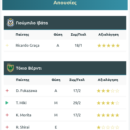
Απουσίες
Γιούμπιλο Ιβάτα
Παίχτης
Θέση
Συμ/Γκολ
Αξιολόγηση
☆☆☆☆☆
★★★★★
Ricardo Graça
Α
18/1
Τόκιο Βέρντι
Παίχτης
Θέση
Συμ/Γκολ
Αξιολόγηση
☆☆☆☆☆
★★★★★
D. Fukazawa
Α
17/2
☆☆☆☆☆
★★★★★
T. Miki
Μ
29/2
☆☆☆☆☆
★★★★★
K. Morita
Μ
17/2
☆☆☆☆☆
★★★★★
R. Shirai
Ε