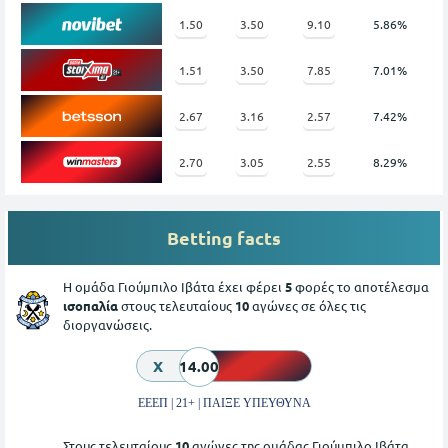
1.50
3.50
9.10
5.86%
1.51
3.50
7.85
7.01%
2.67
3.16
2.57
7.42%
2.70
3.05
2.55
8.29%
Betting facts
Η ομάδα Γιούμπιλο Ιβάτα έχει φέρει
5
φορές το αποτέλεσμα
ισοπαλία
στους τελευταίους
10
αγώνες σε όλες τις
διοργανώσεις.
X
14.00
ΕΕΕΠ | 21+ | ΠΑΙΞΕ ΥΠΕΥΘΥΝΑ
Στους τελευταίους
10
αγώνες της ομάδας Γιούμπιλο Ιβάτα,