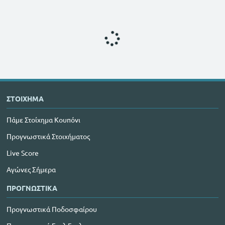
ΣΤΟΙΧΗΜΑ
Πάμε Στοίχημα Κουπόνι
Προγνωστικά Στοιχήματος
Live Score
Αγώνες Σήμερα
ΠΡΟΓΝΩΣΤΙΚΑ
Προγνωστικά Ποδοσφαίρου