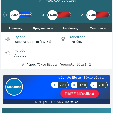
Κωδ. Κουπονιού:
629
2.82
14.00
37.00
1
X
2
Απουσίες
Προγνωστικό
Αποδόσεις
Στατιστικά
Γήπεδο
Απόσταση
Yamaha Stadium (15.165)
228 χλμ.
Καιρός
Αίθριος
Α΄ Γύρος:
Τόκυο Βέρντι - Γιούμπιλο Ιβάτα 3 - 2
Γιούμπιλο Ιβάτα - Τόκιο Βέρντι
1
2.82
X
3.10
2
2.70
ΠΑΙΞΕ ΝΟΜΙΜΑ
ΕΕΕΠ | 21+ | ΠΑΙΞΕ ΥΠΕΥΘΥΝΑ