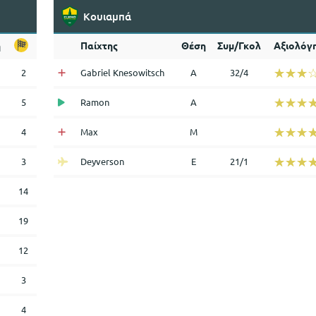
Κουιαμπά
η
Παίχτης
Θέση
Συμ/Γκολ
Αξιολόγ
☆
★
☆☆☆
★★★
2
Gabriel Knesowitsch
Α
32/4
☆
★
☆☆☆
★★★
5
Ramon
Α
☆
★
☆☆☆
★★★
4
Max
Μ
☆
★
☆☆☆
★★★
3
Deyverson
Ε
21/1
☆
★
14
☆
★
19
☆
★
12
☆
★
3
☆
★
4