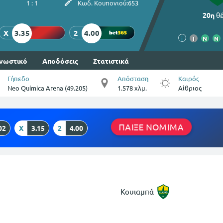
1
:
1
Κωδ. Κουπονιού:
653
20η
θ
X
3.35
2
4.00
i
Ι
Ν
Ν
νωστικό
Αποδόσεις
Στατιστικά
Γήπεδο
Απόσταση
Καιρός
Neo Química Arena (49.205)
1.578 χλμ.
Αίθριος
ΠΑΙΞΕ ΝΟΜΙΜΑ
02
X
3.15
2
4.00
Κουιαμπά