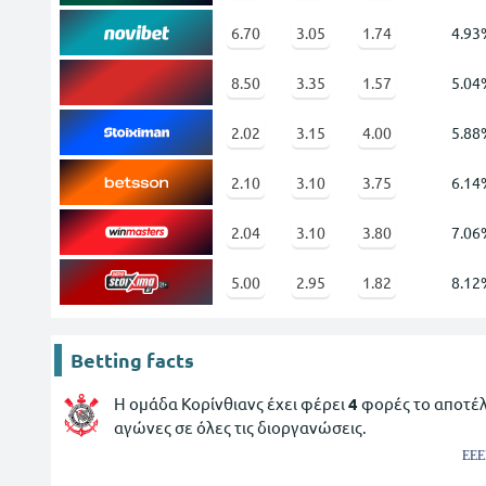
6.70
3.05
1.74
4.93
8.50
3.35
1.57
5.04
2.02
3.15
4.00
5.88
2.10
3.10
3.75
6.14
2.04
3.10
3.80
7.06
5.00
2.95
1.82
8.12
Betting facts
Η ομάδα Κορίνθιανς έχει φέρει
4
φορές το αποτέ
αγώνες σε όλες τις διοργανώσεις.
ΕΕΕ