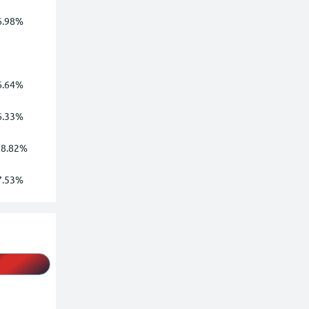
6.98%
6.64%
6.33%
58.82%
7.53%