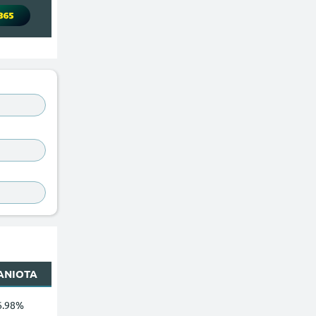
ΑΝΙΟΤΑ
6.98%