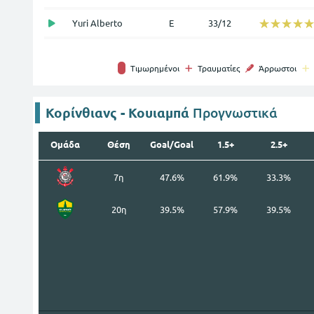
☆☆☆☆
★★★★
Yuri Alberto
Ε
33/12
Tιμωρημένοι
Τραυματίες
Άρρωστοι
Κορίνθιανς - Κουιαμπά
Προγνωστικά
Ομάδα
Θέση
Goal/Goal
1.5+
2.5+
7η
47.6%
61.9%
33.3%
20η
39.5%
57.9%
39.5%