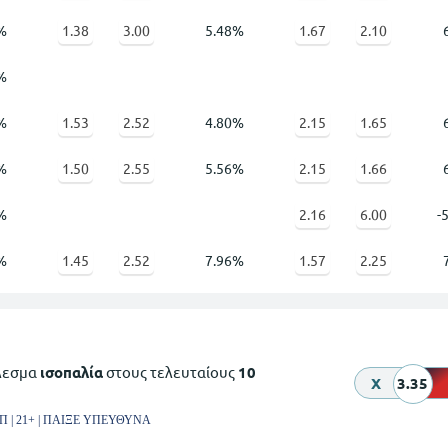
%
1.38
3.00
5.48%
1.67
2.10
%
%
1.53
2.52
4.80%
2.15
1.65
%
1.50
2.55
5.56%
2.15
1.66
%
2.16
6.00
-
%
1.45
2.52
7.96%
1.57
2.25
λεσμα
ισοπαλία
στους τελευταίους
10
X
3.35
Π | 21+ | ΠΑΙΞΕ ΥΠΕΥΘΥΝΑ