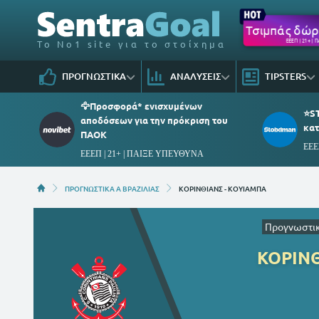
Τσιμπάς δώρα
ΕΕΕΠ | 21+ |
Το Νο1 site για το στοίχημα
ΠΡΟΓΝΩΣΤΙΚΑ
ΑΝΑΛΥΣΕΙΣ
TIPSTERS
🦅Προσφορά* ενισχυμένων
⭐ST
αποδόσεων για την πρόκριση του
κα
ΠΑΟΚ
ΕΕΕ
ΕΕΕΠ | 21+ | ΠΑΙΞΕ ΥΠΕΥΘΥΝΑ
ΠΡΟΓΝΩΣΤΙΚΑ Α ΒΡΑΖΙΛΙΑΣ
ΚΟΡΙΝΘΙΑΝΣ - ΚΟΥΙΑΜΠΑ
Προγνωστικ
ΚΟΡΙΝΘ