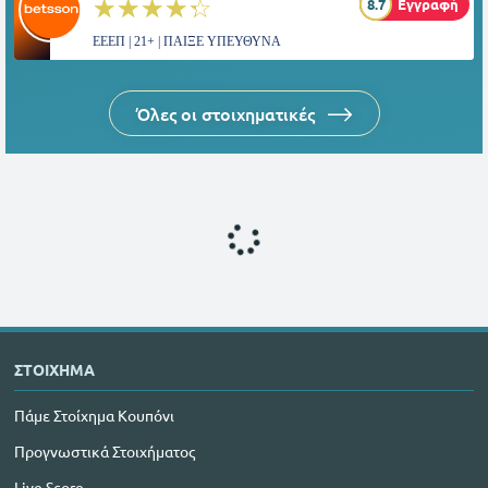
☆☆☆☆☆
★★★★★
8.7
Εγγραφή
ΕΕΕΠ | 21+ | ΠΑΙΞΕ ΥΠΕΥΘΥΝΑ
Όλες οι στοιχηματικές
ΣΤΟΙΧΗΜΑ
Πάμε Στοίχημα Κουπόνι
Προγνωστικά Στοιχήματος
Live Score