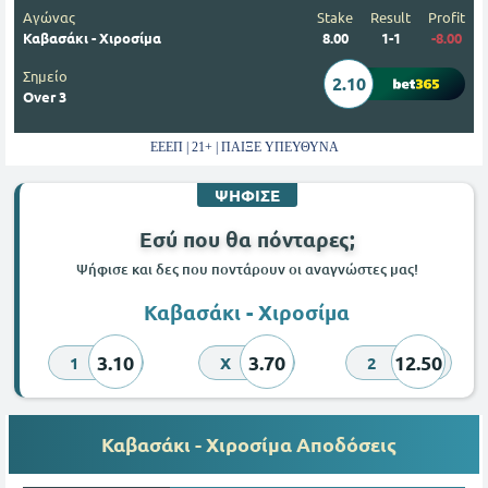
Αγώνας
Stake
Result
Profit
Καβασάκι - Χιροσίμα
8.00
1-1
-8.00
Σημείο
2.10
Over 3
ΕΕΕΠ | 21+ | ΠΑΙΞΕ ΥΠΕΥΘΥΝΑ
ΨΗΦΙΣΕ
Εσύ που θα πόνταρες;
Ψήφισε και δες που ποντάρουν οι αναγνώστες μας!
Καβασάκι - Χιροσίμα
3.10
3.70
12.50
1
X
2
Καβασάκι - Χιροσίμα Αποδόσεις