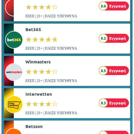
☆☆☆☆☆
★★★★★
8.6
Εγγραφή
ΕΕΕΠ | 21+ | ΠΑΙΞΕ ΥΠΕΥΘΥΝΑ
Bet365
☆☆☆☆☆
★★★★★
9.3
Εγγραφή
ΕΕΕΠ | 21+ | ΠΑΙΞΕ ΥΠΕΥΘΥΝΑ
Winmasters
☆☆☆☆☆
★★★★★
8.5
Εγγραφή
ΕΕΕΠ | 21+ | ΠΑΙΞΕ ΥΠΕΥΘΥΝΑ
Interwetten
☆☆☆☆☆
★★★★★
8.3
Εγγραφή
ΕΕΕΠ | 21+ | ΠΑΙΞΕ ΥΠΕΥΘΥΝΑ
Betsson