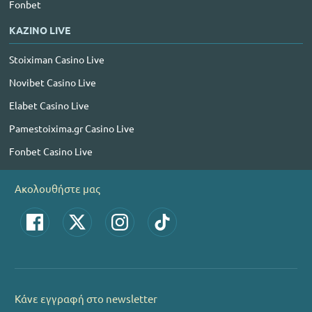
Fonbet
ΚΑΖΙΝΟ LIVE
Stoiximan Casino Live
Novibet Casino Live
Elabet Casino Live
Pamestoixima.gr Casino Live
Fonbet Casino Live
Ακολουθήστε μας
Κάνε εγγραφή στο newsletter