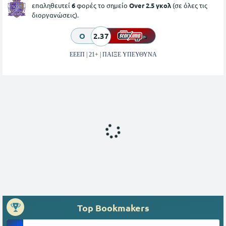
επαληθευτεί
6
φορές το σημείο
Over 2.5 γκολ
(σε όλες τις
διοργανώσεις).
O
2.37
ΕΕΕΠ | 21+ | ΠΑΙΞΕ ΥΠΕΥΘΥΝΑ
Top Bookmakers